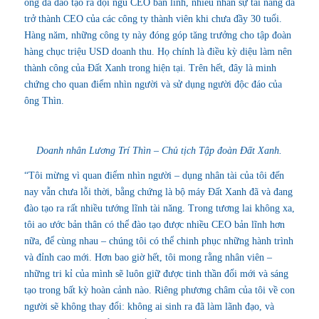
ông đã đào tạo ra đội ngũ CEO bản lĩnh, nhiều nhân sự tài năng đã
trở thành CEO của các công ty thành viên khi chưa đầy 30 tuổi.
Hàng năm, những công ty này đóng góp tăng trưởng cho tập đoàn
hàng chục triệu USD doanh thu. Họ chính là điều kỳ diệu làm nên
thành công của Đất Xanh trong hiện tại. Trên hết, đây là minh
chứng cho quan điểm nhìn người và sử dụng người độc đáo của
ông Thìn.
Doanh nhân Lương Trí Thìn – Chủ tịch Tập đoàn Đất Xanh.
“Tôi mừng vì quan điểm nhìn người – dụng nhân tài của tôi đến
nay vẫn chưa lỗi thời, bằng chứng là bộ máy Đất Xanh đã và đang
đào tạo ra rất nhiều tướng lĩnh tài năng. Trong tương lai không xa,
tôi ao ước bản thân có thể đào tạo được nhiều CEO bản lĩnh hơn
nữa, để cùng nhau – chúng tôi có thể chinh phục những hành trình
và đỉnh cao mới. Hơn bao giờ hết, tôi mong rằng nhân viên –
những tri kỉ của mình sẽ luôn giữ được tinh thần đổi mới và sáng
tạo trong bất kỳ hoàn cảnh nào. Riêng phương châm của tôi về con
người sẽ không thay đổi: không ai sinh ra đã làm lãnh đạo, và