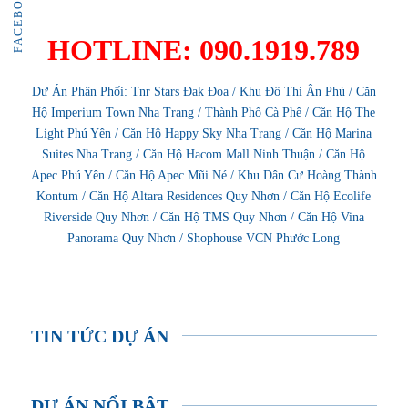
FACEBOOK
HOTLINE: 090.1919.789
Dự Án Phân Phối:
Tnr Stars Đak Đoa
/
Khu Đô Thị Ân Phú
/
Căn
Hộ Imperium Town Nha Trang
/
Thành Phố Cà Phê
/
Căn Hộ The
Light Phú Yên
/
Căn Hộ Happy Sky Nha Trang
/
Căn Hộ Marina
Suites Nha Trang
/
Căn Hộ Hacom Mall Ninh Thuận
/
Căn Hộ
Apec Phú Yên
/
Căn Hộ Apec Mũi Né
/
Khu Dân Cư Hoàng Thành
Kontum
/
Căn Hộ Altara Residences Quy Nhơn
/
Căn Hộ Ecolife
Riverside Quy Nhơn
/
Căn Hộ TMS Quy Nhơn
/
Căn Hộ Vina
Panorama Quy Nhơn
/
Shophouse VCN Phước Long
TIN TỨC DỰ ÁN
DỰ ÁN NỔI BẬT