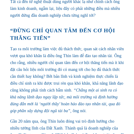
Tất cả đến từ nghệ thuật dùng người khác lạ như chính cách ông
làm kinh doanh, ngẫm lại, liệu đây có phải những điều mà nhiều
người đứng đầu doanh nghiệp chưa từng nghĩ tới?
“ĐỪNG CHỈ QUAN TÂM ĐẾN CƠ HỘI
THĂNG TIẾN”
Tạo ra môi trường làm việc đủ thách thức, quan sát cách nhân viên
vượt qua khó khăn là điều ông Thìn làm để đào tạo nhân tài. Ông
cho rằng, nhiều người chỉ quan tâm đến cơ hội thăng tiến mà ít khi
đặt câu hỏi liệu môi trường đó có mang tới cho họ đủ thách thức
cần thiết hay không? Bởi bản lĩnh và kinh nghiệm thực chiến là
điều chỉ sinh ra khi được trui rèn qua khó khăn, khả năng lãnh đạo
cũng không phải tính cách bẩm sinh.
“Chẳng một ai sinh ra có
khả năng lãnh đạo ngay lập tức, mà môi trường và định hướng
đúng đắn mới là ‘người thầy’ hoàn hảo đào tạo nhân tài, qua đó
góp phần xây dựng đội ngũ tài ba”,
ông nói.
Gần 20 năm qua, ông Thìn luôn đóng vai trò định hướng cho
nhiều tướng lĩnh của Đất Xanh. Thành quả là doanh nghiệp của