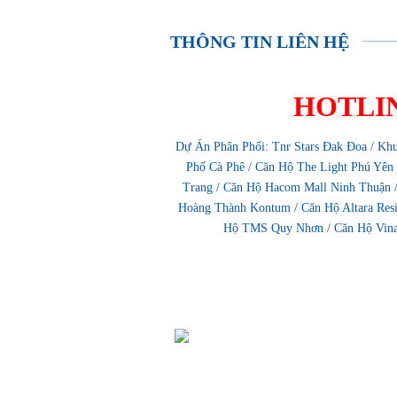
THÔNG TIN LIÊN HỆ
HOTLINE
Dự Án Phân Phối:
Tnr Stars Đak Đoa
/
Khu
Phố Cà Phê
/
Căn Hộ The Light Phú Yên
Trang
/
Căn Hộ Hacom Mall Ninh Thuận
Hoàng Thành Kontum
/
Căn Hộ Altara Re
Hộ TMS Quy Nhơn
/
Căn Hộ Vin
VP Hội Sở: 76 Quang Trung, Lộc Thọ, N
VP Quy Nhơn: 155 Tây Sơn, Ghềnh Ráng