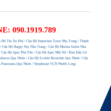
: 090.1919.789
 Đô Thị Ân Phú
/
Căn Hộ Imperium Town Nha Trang
/
Thành
/
Căn Hộ Happy Sky Nha Trang
/
Căn Hộ Marina Suites Nha
/
Căn Hộ Apec Phú Yên
/
Căn Hộ Apec Mũi Né
/
Khu Dân Cư
sidences Quy Nhơn
/
Căn Hộ Ecolife Riverside Quy Nhơn
/
Căn
a Panorama Quy Nhơn
/
Shophouse VCN Phước Long
ha Trang, Khánh Hoà - Hotline:
0901.919.789
, QN, Bình Định - Hotline:
0855.988.789