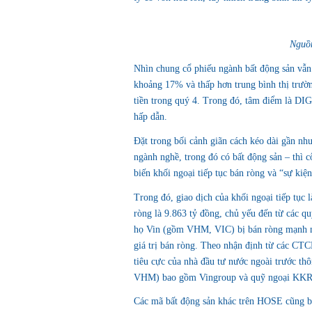
Nguồn
Nhìn chung cổ phiếu ngành bất động sản vẫn
khoảng 17% và thấp hơn trung bình thị trườn
tiền trong quý 4. Trong đó, tâm điểm là DI
hấp dẫn.
Đặt trong bối cảnh giãn cách kéo dài gần như
ngành nghề, trong đó có bất động sản – thì 
biến khối ngoại tiếp tục bán ròng và “sự kiệ
Trong đó, giao dịch của khối ngoại tiếp tục 
ròng là 9.863 tỷ đồng, chủ yếu đến từ các 
họ Vin (gồm VHM, VIC) bị bán ròng mạnh nh
giá trị bán ròng. Theo nhận định từ các CTC
tiêu cực của nhà đầu tư nước ngoài trước th
VHM) bao gồm Vingroup và quỹ ngoại KKR tạ
Các mã bất động sản khác trên HOSE cũng