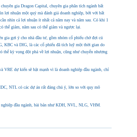
, chuyên gia Dragon Capital, chuyên gia phân tích ngành bất
ìn lợi nhuận một quý mà đánh giá doanh nghiệp, bởi với bất
cần nhìn cả lợi nhuận ít nhất cả năm nay và năm sau. Có khi 1
 có thể giảm, năm sau có thể giảm và ngược lại.
n gia gợi ý cho nhà đầu tư, gồm nhóm cổ phiếu chờ đợi cú
G, KBC và DIG, là các cổ phiếu đã tích luỹ một thời gian do
 có thể kỳ vọng đột phá về lợi nhuận, cũng như chuyển nhượng
à VRE dự kiến sẽ bật mạnh vì là doanh nghiệp đầu ngành, chỉ
HDC, NTL có các dự án rất đáng chú ý, lớn so với quy mô
nh nghiệp đầu ngành, bài bản như KDH, NVL, NLG, VHM.