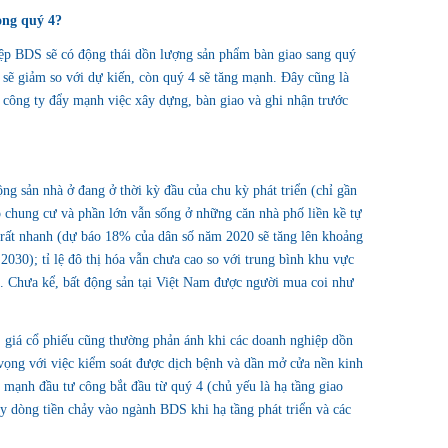
ong quý 4?
ệp BDS sẽ có động thái dồn lượng sản phẩm bàn giao sang quý
 sẽ giảm so với dự kiến, còn quý 4 sẽ tăng mạnh. Đây cũng là
 công ty đẩy mạnh việc xây dựng, bàn giao và ghi nhận trước
ng sản nhà ở đang ở thời kỳ đầu của chu kỳ phát triển (chỉ gần
chung cư và phần lớn vẫn sống ở những căn nhà phố liền kề tự
g rất nhanh (dự báo 18% của dân số năm 2020 sẽ tăng lên khoảng
030); tỉ lệ đô thị hóa vẫn chưa cao so với trung bình khu vực
. Chưa kể, bất động sản tại Việt Nam được người mua coi như
g, giá cổ phiếu cũng thường phản ánh khi các doanh nghiệp dồn
ọng với việc kiểm soát được dịch bệnh và dần mở cửa nền kinh
y mạnh đầu tư công bắt đầu từ quý 4 (chủ yếu là hạ tầng giao
ẩy dòng tiền chảy vào ngành BDS khi hạ tầng phát triển và các