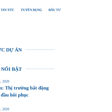
TIN TỨC
TUYỂN DỤNG
ĐẦU TƯ
ỨC DỰ ÁN
 NỔI BẬT
, 2020
n: Thị trường bất động
 đầu hồi phục
, 2020