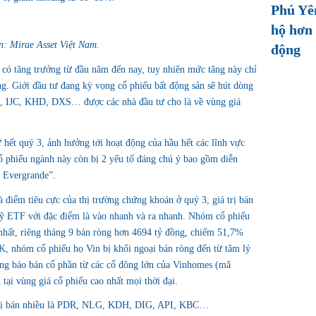
Phú Yê
hộ hơn 
: Mirae Asset Việt Nam.
động
 có tăng trưởng từ đầu năm đến nay, tuy nhiên mức tăng này chỉ
g. Giới đầu tư đang kỳ vọng cổ phiếu bất động sản sẽ hút dòng
G, IJC, KHD, DXS… được các nhà đầu tư cho là về vùng giá
 hết quý 3, ảnh hưởng tới hoạt động của hầu hết các lĩnh vực
cổ phiếu ngành này còn bị 2 yếu tố đáng chú ý bao gồm diễn
n Evergrande”.
là điểm tiêu cực của thị trường chứng khoán ở quý 3, giá trị bán
quỹ ETF với đặc điểm là vào nhanh và ra nhanh. Nhóm cổ phiếu
ất, riêng tháng 9 bán ròng hơn 4694 tỷ đồng, chiếm 51,7%
K, nhóm cổ phiếu họ Vin bị khối ngoại bán ròng đến từ tâm lý
ông báo bán cổ phần từ các cổ đông lớn của Vinhomes (mã
i vùng giá cổ phiếu cao nhất mọi thời đại.
 bị bán nhiều là PDR, NLG, KDH, DIG, API, KBC…