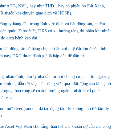
g, như AGG, NVL, hay như THD…hay cổ phiếu họ Đất Xanh,
 trước khi chuyển giao dịch về HOSE).
ông ty hàng đầu trong lĩnh vực dịch vụ bất động sản, chiếm
toàn quốc. Được biết, DXS có xu hướng tăng thị phần khi nhiều
 do dịch bệnh kéo dài.
n bất động sản có hàng chục dự án với quỹ đất lớn ở các tỉnh
iện nay, DXG được đánh giá là hấp dẫn để đầu tư.
hận định, tâm lý nhà đầu tư nói chung có phần lo ngại việc
ền kinh tế, dẫn tới việc bán ròng vừa qua. Bất động sản là ngành
ối ngoại bán ròng sẽ có ảnh hưởng ngành, nhất là cổ phiếu
oài cao.
bom nợ” Evergrande – đã tác động tâm lý không nhỏ tới tâm lý
m.
ae Asset Việt Nam cho rằng, hầu hết các khoản nợ của các công