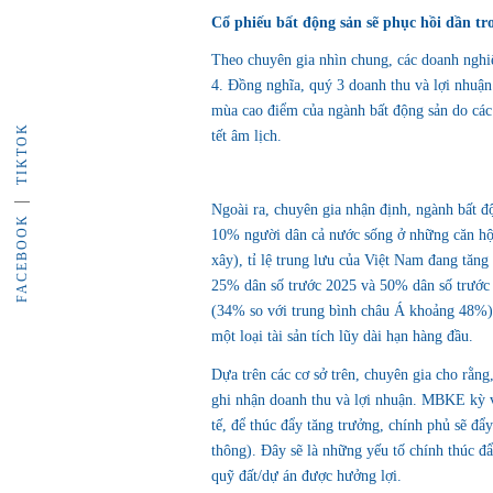
Cổ phiếu bất động sản sẽ phục hồi dần tr
Theo chuyên gia nhìn chung, các doanh nghi
4. Đồng nghĩa, quý 3 doanh thu và lợi nhuận
mùa cao điểm của ngành bất động sản do các
TIKTOK
tết âm lịch.
Ngoài ra, chuyên gia nhận định, ngành bất độ
FACEBOOK
10% người dân cả nước sống ở những căn hộ 
xây), tỉ lệ trung lưu của Việt Nam đang tăn
25% dân số trước 2025 và 50% dân số trước 2
(34% so với trung bình châu Á khoảng 48%)
một loại tài sản tích lũy dài hạn hàng đầu.
Dựa trên các cơ sở trên, chuyên gia cho rằn
ghi nhận doanh thu và lợi nhuận. MBKE kỳ v
tế, để thúc đẩy tăng trưởng, chính phủ sẽ đẩ
thông). Đây sẽ là những yếu tố chính thúc đ
quỹ đất/dự án được hưởng lợi.