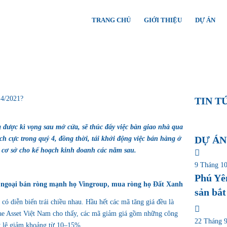
TRANG CHỦ
GIỚI THIỆU
DỰ ÁN
 4/2021?
TIN T
được kì vọng sau mở cửa, sẽ thúc đẩy việc bàn giao nhà qua
DỰ ÁN
ch cực trong quý 4, đồng thời, tái khởi động việc bán hàng ở
là cơ sở cho kế hoạch kinh doanh các năm sau.
9 Tháng 10
Phú Yê
hối ngoại bán ròng mạnh họ Vingroup, mua ròng họ Đất Xanh
sản bắt
có diễn biến trái chiều nhau. Hầu hết các mã tăng giá đều là
 Asset Việt Nam cho thấy, các mã giảm giá gồm những công
22 Tháng 9
 tỷ lệ giảm khoảng từ 10–15%.