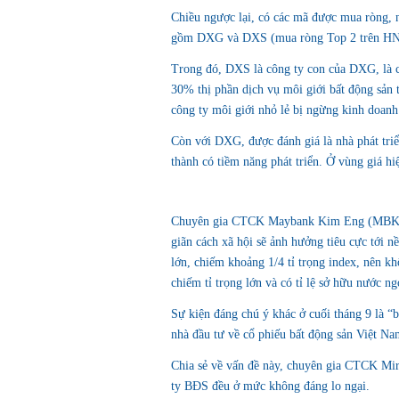
Chiều ngược lại, có các mã được mua ròn
gồm DXG và DXS (mua ròng Top 2 trên HNX
Trong đó, DXS là công ty con của DXG, là c
30% thị phần dịch vụ môi giới bất động sản 
công ty môi giới nhỏ lẻ bị ngừng kinh doanh
Còn với DXG, được đánh giá là nhà phát triể
thành có tiềm năng phát triển. Ở vùng giá h
Chuyên gia CTCK Maybank Kim Eng (MBKE) n
giãn cách xã hội sẽ ảnh hưởng tiêu cực tới n
lớn, chiếm khoảng 1/4 tỉ trọng index, nên kh
chiếm tỉ trọng lớn và có tỉ lệ sở hữu nước ng
Sự kiện đáng chú ý khác ở cuối tháng 9 là “
nhà đầu tư về cổ phiếu bất động sản Việt Na
Chia sẻ về vấn đề này, chuyên gia CTCK Mir
ty BĐS đều ở mức không đáng lo ngại.