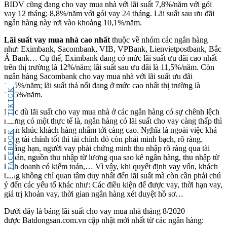
BIDV cũng đang cho vay mua nhà với lãi suất 7,8%/năm với gói
vay 12 tháng; 8,8%/năm với gói vay 24 tháng. Lãi suất sau ưu đãi
ngân hàng này rơi vào khoảng 10,1%/năm.
Lãi suất vay mua nhà cao nhất
thuộc về nhóm các ngân hàng
như: Eximbank, Sacombank, VIB, VPBank, Lienvietpostbank, Bắc
Á Bank… Cụ thể, Eximbank đang có mức lãi suất ưu đãi cao nhất
trên thị trường là 12%/năm; lãi suất sau ưu đãi là 11,5%/năm. Còn
ngân hàng Sacombank cho vay mua nhà với lãi suất ưu đãi
11,5%/năm; lãi suất thả nổi đang ở mức cao nhất thị trường là
TIKTOK
12,5%/năm.
Mặc dù lãi suất cho vay mua nhà ở các ngân hàng có sự chênh lệch
nhưng có một thực tế là, ngân hàng có lãi suất cho vay càng thấp thì
phân khúc khách hàng nhắm tới càng cao. Nghĩa là ngoài việc khả
FACEBOOK
năng tài chính tốt thì tài chính đó còn phải minh bạch, rõ ràng.
Chẳng hạn, người vay phải chứng minh thu nhập rõ ràng qua tài
khoản, nguồn thu nhập từ lương qua sao kê ngân hàng, thu nhập từ
kinh doanh có kiểm toán,… Vì vậy, khi quyết định vay vốn, khách
hàng không chỉ quan tâm duy nhất đến lãi suất mà còn cần phải chú
ý đến các yếu tố khác như: Các điều kiện để được vay, thời hạn vay,
giá trị khoản vay, thời gian ngân hàng xét duyệt hồ sơ…
Dưới đây là bảng lãi suất cho vay mua nhà tháng 8/2020
được Batdongsan.com.vn cập nhật mới nhất từ các ngân hàng: