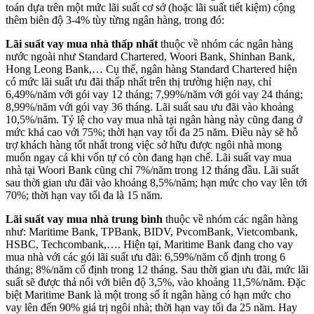
toán dựa trên một mức lãi suất cơ sở (hoặc lãi suất tiết kiệm) cộng
thêm biên độ 3-4% tùy từng ngân hàng, trong đó:
Lãi suất vay mua nhà thấp nhất
thuộc về nhóm các ngân hàng
nước ngoài như Standard Chartered, Woori Bank, Shinhan Bank,
Hong Leong Bank,… Cụ thể, ngân hàng Standard Chartered hiện
có mức lãi suất ưu đãi thấp nhất trên thị trường hiện nay, chỉ
6,49%/năm với gói vay 12 tháng; 7,99%/năm với gói vay 24 tháng;
8,99%/năm với gói vay 36 tháng. Lãi suất sau ưu đãi vào khoảng
10,5%/năm. Tỷ lệ cho vay mua nhà tại ngân hàng này cũng đang ở
mức khá cao với 75%; thời hạn vay tối đa 25 năm. Điều này sẽ hỗ
trợ khách hàng tốt nhất trong việc sở hữu được ngôi nhà mong
muốn ngay cả khi vốn tự có còn đang hạn chế. Lãi suất vay mua
nhà tại Woori Bank cũng chỉ 7%/năm trong 12 tháng đầu. Lãi suất
sau thời gian ưu đãi vào khoảng 8,5%/năm; hạn mức cho vay lên tới
70%; thời hạn vay tối đa là 15 năm.
Lãi suất vay mua nhà trung bình
thuộc về nhóm các ngân hàng
như: Maritime Bank, TPBank, BIDV, PvcomBank, Vietcombank,
HSBC, Techcombank,…. Hiện tại, Maritime Bank đang cho vay
mua nhà với các gói lãi suất ưu đãi: 6,59%/năm cố định trong 6
tháng; 8%/năm cố định trong 12 tháng. Sau thời gian ưu đãi, mức lãi
suất sẽ được thả nổi với biên độ 3,5%, vào khoảng 11,5%/năm. Đặc
biệt Maritime Bank là một trong số ít ngân hàng có hạn mức cho
vay lên đến 90% giá trị ngôi nhà; thời hạn vay tối đa 25 năm. Hay