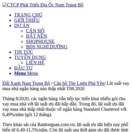
TRANG CHỦ
GIỚI THIỆU
DỰ ÁN
CĂN HỘ
ĐẤT NỀN
SHOPHOUSE
BĐS NGHỈ DƯỠNG
TIN TỨC
TUYỂN DỤNG
LIÊN HỆ
ĐẦU TƯ
Menu
Menu
Đất Xanh Nam Trung Bộ
/
Căn hộ The Light Phú Yên
/ Lãi suất vay
mua nhà ngân hàng nào thấp nhất T08.2020
Tháng 8/2020, các ngân hàng vẫn tiếp tục triển khai nhiều gói cho
vay mua nhà với lãi suất ưu đãi hấp dẫn. Trong đó, lãi suất ưu đãi
vay mua nhà thấp nhất thuộc về ngân hàng Standard Chartered với
6,49%/năm (gói 12 tháng).
Theo khảo sát của Batdongsan.com.vn, lãi suất ưu đãi hiện nay phổ
biến từ 6,49-11,5%/năm. Còn lãi suất sau thời gian ưu đãi được tính