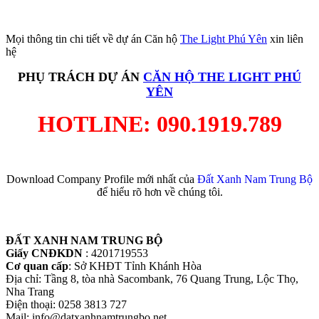
Mọi thông tin chi tiết về dự án
Căn hộ
The Light Phú Yên
xin liên
hệ
PHỤ TRÁCH DỰ ÁN
CĂN HỘ THE LIGHT PHÚ
YÊN
HOTLINE: 090.1919.789
Download Company Profile mới nhất của
Đất Xanh Nam Trung Bộ
để hiểu rõ hơn về chúng tôi.
ĐẤT XANH NAM TRUNG BỘ
Giấy CNĐKDN
: 4201719553
Cơ quan cấp
: Sở KHĐT Tỉnh Khánh Hòa
Địa chỉ: Tầng 8, tòa nhà Sacombank, 76 Quang Trung, Lộc Thọ,
Nha Trang
Điện thoại: 0258 3813 727
Mail: info@datxanhnamtrungbo.net