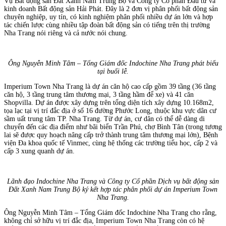
Vụ Bất động sản Đất Xanh Nam Trung Bộ và Công ty Cổ phần Đầu tư và
kinh doanh Bất động sản Hải Phát. Đây là 2 đơn vị phân phối bất động sản
chuyên nghiệp, uy tín, có kinh nghiệm phân phối nhiều dự án lớn và hợp
tác chiến lược cùng nhiều tập đoàn bất động sản có tiếng trên thị trường
Nha Trang nói riêng và cả nước nói chung.
Ông Nguyễn Minh Tâm – Tổng Giám đốc Indochine Nha Trang phát biểu
tại buổi lễ.
Imperium Town Nha Trang là dự án căn hộ cao cấp gồm 39 tầng (36 tầng
căn hộ, 3 tầng trung tâm thương mại, 3 tầng hầm để xe) và 41 căn
Shopvilla. Dự án được xây dựng trên tổng diện tích xây dựng 10.168m2,
tọa lạc tại vị trí đắc địa ở số 16 đường Phước Long, thuộc khu vực dân cư
sầm uất trung tâm TP. Nha Trang. Từ dự án, cư dân có thể dễ dàng di
chuyển đến các địa điểm như bãi biển Trần Phú, chợ Bình Tân (trong tương
lai sẽ được quy hoạch nâng cấp trở thành trung tâm thương mại lớn), Bệnh
viện Đa khoa quốc tế Vinmec, cùng hệ thống các trường tiểu học, cấp 2 và
cấp 3 xung quanh dự án.
Lãnh đạo Indochine Nha Trang và Công ty Cổ phần Dịch vụ bất động sản
Đất Xanh Nam Trung Bộ ký kết hợp tác phân phối dự án Imperium Town
Nha Trang.
Ông Nguyễn Minh Tâm – Tổng Giám đốc Indochine Nha Trang cho rằng,
không chỉ sở hữu vị trí đắc địa, Imperium Town Nha Trang còn có hệ