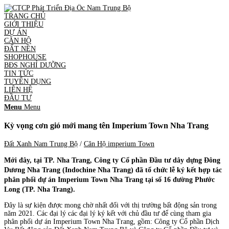
TRANG CHỦ
GIỚI THIỆU
DỰ ÁN
CĂN HỘ
ĐẤT NỀN
SHOPHOUSE
BĐS NGHỈ DƯỠNG
TIN TỨC
TUYỂN DỤNG
LIÊN HỆ
ĐẦU TƯ
Menu
Menu
Kỳ vọng cơn gió mới mang tên Imperium Town Nha Trang
Đất Xanh Nam Trung Bộ
/
Căn Hộ imperium Town
Mới đây
, tại TP. Nha Trang, Công ty Cổ phần Đầu tư
dây dựng Đông
Dương Nha Trang
(Indochine Nha Trang) đã tổ chức lễ ký kết hợp tác
phân phối dự án Imperium Town Nha Trang tại số 16 đường Phước
Long (TP. Nha Trang).
Đây là sự kiện được mong chờ nhất đối với thị trường bất động sản trong
năm 2021. Các đại lý các đại lý ký kết với chủ đầu tư để cùng tham gia
phân phối dự án Imperium Town Nha Trang, gồm: Công ty Cổ phần Dịch