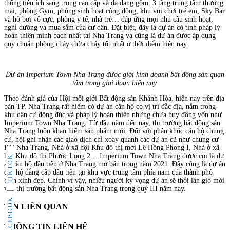
thống tiện ích sang trọng cao cấp và đa dạng gồm: 3 tầng trung tâm thương
mại, phòng Gym, phòng sinh hoạt cộng đồng, khu vui chơi trẻ em, Sky Bar
và hồ bơi vô cực, phòng y tế, nhà trẻ… đáp ứng mọi nhu cầu sinh hoạt,
nghỉ dưỡng và mua sắm của cư dân. Đặt biệt, đây là dự án có tính pháp lý
hoàn thiện minh bạch nhất tại Nha Trang và cũng là dự án được áp dụng
quy chuẩn phòng cháy chữa cháy tốt nhất ở thời điểm hiện nay.
Dự án Imperium Town Nha Trang được giới kinh doanh bất động sản quan
tâm trong giai đoạn hiện nay.
Theo đánh giá của Hội môi giới Bất động sản Khánh Hòa, hiện nay trên địa
bàn TP. Nha Trang rất hiếm có dự án căn hộ có vị trí đắc địa, nằm trong
khu dân cư đông đúc và pháp lý hoàn thiện nhưng chưa huy động vốn như
Imperium Town Nha Trang. Từ đầu năm đến nay, thị trường bất động sản
Nha Trang luôn khan hiếm sản phẩm mới. Đối với phân khúc căn hộ chung
cư, hội ghi nhận các giao dịch chỉ xoay quanh các dự án cũ như chung cư
P.H Nha Trang, Nhà ở xã hội Khu đô thị mới Lê Hồng Phong I, Nhà ở xã
hội Khu đô thị Phước Long 2… Imperium Town Nha Trang được coi là dự
TIKTOK
án căn hộ đầu tiên ở Nha Trang mở bán trong năm 2021. Đây cũng là dự án
căn hộ đẳng cấp đầu tiên tại khu vực trung tâm phía nam của thành phố
biển xinh đẹp. Chính vì vậy, nhiều người kỳ vọng dự án sẽ thổi làn gió mới
vào thị trường bất động sản Nha Trang trong quý III năm nay.
FACEBOOK
TIN LIÊN QUAN
THÔNG TIN LIÊN HỆ