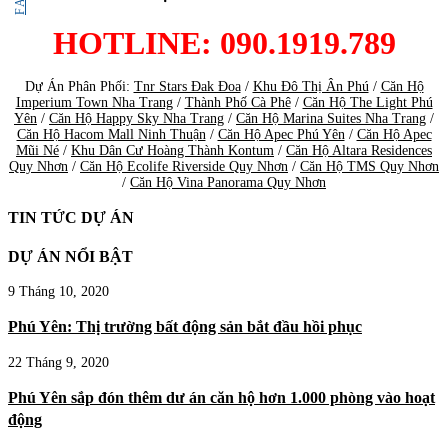
HOTLINE: 090.1919.789
Dự Án Phân Phối:
Tnr Stars Đak Đoa
/
Khu Đô Thị Ân Phú
/
Căn Hộ
Imperium Town Nha Trang
/
Thành Phố Cà Phê
/
Căn Hộ The Light Phú
Yên
/
Căn Hộ Happy Sky Nha Trang
/
Căn Hộ Marina Suites Nha Trang
/
Căn Hộ Hacom Mall Ninh Thuận
/
Căn Hộ Apec Phú Yên
/
Căn Hộ Apec
Mũi Né
/
Khu Dân Cư Hoàng Thành Kontum
/
Căn Hộ Altara Residences
Quy Nhơn
/
Căn Hộ Ecolife Riverside Quy Nhơn
/
Căn Hộ TMS Quy Nhơn
/
Căn Hộ Vina Panorama Quy Nhơn
TIN TỨC DỰ ÁN
DỰ ÁN NỔI BẬT
9 Tháng 10, 2020
Phú Yên: Thị trường bất động sản bắt đầu hồi phục
22 Tháng 9, 2020
Phú Yên sắp đón thêm dư án căn hộ hơn 1.000 phòng vào hoạt
động