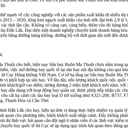
lại.
ế mạnh về cây công nghiệp với các sản phẩm xuất khẩu đi nhiều thị tr
 2015 – 2020, tổng kim ngạch xuất khẩu của tỉnh ước đạt hơn 2,9 tỷ 
ở các tỉnh lân cận. Không có cảng cạn, cảng biển, thêm vào đó hàng kh
của Đắk Lắk. Đại diện một doanh nghiệp chuyên kinh doanh hàng hóa 
uyển bằng đường hàng không, đường bộ với thời gian dài mới đến được
t.
 Thuột cho biết, hiện nay Sân bay Buôn Ma Thuột chưa nằm trong quy
nhiên, việc mở đường bay quốc tế tại sân bay nội địa không còn quá kh
ép từ Cục Hàng không Việt Nam. Cơ sở hạ tầng tại Sân bay Buôn Ma Th
 vị phối hợp tại sân bay. Về lâu dài, nếu lượng khách quốc nội, quốc 
h khách/giờ cao điểm, tương đương 2 triệu lượt khách mỗi năm, với 
bay dân dụng với hoạt động bay quân sự, được phép tiếp nhận các chu
cho cất hạ cánh các tàu bay loại D trở xuống như A321-200, B737, F7
ng, Thanh Hóa và Cần Thơ.
ỉnh Đắk Lắk cho hay, hiện tại đơn vị đang thực hiện nhiệm vụ quản l
i quan cho phương tiện, hành khách xuất nhập cảnh. Đây không phải 
 thì lĩnh vực hải quan cần đội ngũ 6 nhân viên ở các lĩnh vực kiểm tr
ến bay quốc tế thì Cục sẽ áp dụng quy trình hải quan theo đúng qu