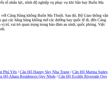
ếu tố nhân lực, trình độ nghiệp vụ phục vụ khi Sân bay Buôn Ma
đối với Cảng Hàng không Buôn Ma Thuột. Sau đó, Bộ Giao thông vận
u gọi các hãng hàng không mở các đường bay quốc tế đi, đến Cảng
 trí, vai trò quan trọng trong bảo đảm an ninh, quốc phòng. Việc
ịnh.
ht Phú Yên
/
Căn Hộ Happy Sky Nha Trang
/
Căn Hộ Marina Suites
n Hộ Altara Residences Quy Nhơn
/
Căn Hộ Ecolife Riverside Quy