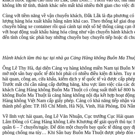
không lớn từ tỉnh, thành khác nên mất khá nhiều thời gian cho việc đi 
Cùng với tiềm năng về vận chuyển khách, Đắk Lắk là địa phương có th
lượng hàng hóa xuất khẩu hằng năm khá cao. Theo thống kê giai đoạn
chuyển bằng xe container rồi quá cảnh tại một số hệ thống cảng cạn 
với hoạt động xuất khẩu hàng hóa cũng như vận chuyển hành khách 
đến tỉnh công tác phải bay những chuyến bay chuyển tiếp hoặc di ch
Hành khách làm thủ tục tại nhà ga Cảng Hàng không Buôn Ma Thuộ
Ông Lê Thy Hà, đại diện Cảng vụ hàng không miền Nam tại Buôn Ma
mở một sân bay quốc tế đòi hỏi phải có nhiều điều kiện đi kèm. Tuy 
hải quan, công an, cửa khẩu, kiểm dịch y tế quốc tế và được cấp ph
Trước mắt chỉ cần nâng cấp đường băng, khu vực làm việc của các đơn
khách Cảng Hàng không Buôn Ma Thuột có công suất thiết kế 800 hàn
không Buôn Ma Thuột là cảng hàng không nội địa kết hợp hoạt động 
Hàng không Việt Nam cấp giấy phép. Cảng có khả năng tiếp nhận và 
thành phố gồm: TP. Hồ Chí Minh, Hà Nội, Vinh, Hải Phòng, Đà Nẵ
Về lĩnh vực hải quan, ông Lê Văn Nhuận, Cục trưởng Cục Hải quan t
Lâm Đồng có Cảng Hàng không Liên Khương để giải quyết thủ tục hả
quân 6 – 7 chuyến/ngày. Để đón một chuyến bay quốc tế đúng quy định
phòng chống ma túy… Khi Sân bay Buôn Ma Thuột được phép đón chuy