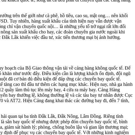
ường trên thế giới như cà phê, hồ tiêu, cao su, mật ong… nên khối
USD. Tuy nhiên, hàng xuất khẩu của tỉnh hiện nay vẫn được vận
ông chỉ vận chuyển quốc nội… là những yếu tố trở ngại rất lớn đối
nông sản xuất khẩu cho hay, các đoàn chuyên gia nước ngoài khi
 Đắk Lắk khiến việc đầu tư, xúc tiến thương mại bị ảnh hưởng.
 hoạch của Bộ Giao thông vận tải về cảng hàng không quốc tế. Để
ó khăn như trước đây. Điều kiện cần là lượng khách ổn định, đội ngũ
uột đã cơ bản đủ điều kiện để đáp ứng các chuyến bay quốc tế.
tế tăng cao thì đầu tư thêm các hạng mục khác. Hiện nay, nhà ga hành
12 quầy làm thủ tục lên máy bay, 4 cửa ra máy bay. Cảng Hàng
yến bay thường lệ, không thường lệ và các tàu bay tư nhân được Cục
0 và AT72. Hiện Cảng đang khai thác các đường bay đi, đến 7 tỉnh,
ý hải quan tại ba tỉnh Đắk Lắk, Đắk Nông, Lâm Đồng. Riêng tỉnh
là sân bay quốc tế nhưng được phép đón chuyến bay quốc tế, bình
a, giám sát hành lý; phòng, chống buôn lậu và gian lận thương mại;
y định để phục vụ các chuyến bay quốc tế. Với những kinh nghiệm