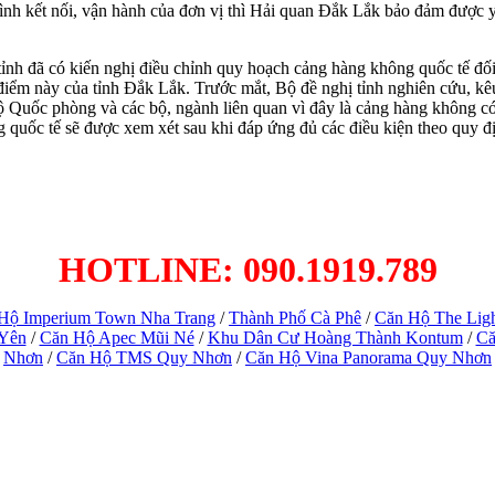
nh kết nối, vận hành của đơn vị thì Hải quan Đắk Lắk bảo đảm được y
 tỉnh đã có kiến nghị điều chỉnh quy hoạch cảng hàng không quốc tế 
ểm này của tỉnh Đắk Lắk. Trước mắt, Bộ đề nghị tỉnh nghiên cứu, kê
uốc phòng và các bộ, ngành liên quan vì đây là cảng hàng không có vị
uốc tế sẽ được xem xét sau khi đáp ứng đủ các điều kiện theo quy đ
HOTLINE: 090.1919.789
Hộ Imperium Town Nha Trang
/
Thành Phố Cà Phê
/
Căn Hộ The Lig
 Yên
/
Căn Hộ Apec Mũi Né
/
Khu Dân Cư Hoàng Thành Kontum
/
Că
Nhơn
/
Căn Hộ TMS Quy Nhơn
/
Căn Hộ Vina Panorama Quy Nhơn