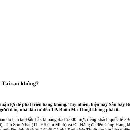
 Tại sao không?
iều thuận lợi để phát triển hàng không. Tuy nhiên, hiện nay Sân b
 người dân, nhà đầu tư đến TP. Buôn Ma Thuột không phải ít.
an du lịch tại Đắk Lắk khoảng 4.215.000 lượt, riêng khách quốc tế 3
ội), Tân Sơn Nhất (TP. Hồ Chí Minh) và Đà Nẵng để đến Cảng Hàng kh
t lần tỉnh tổ chức Lễ hội Cà phê Buôn Ma Thuột thu hút khá nhiều d