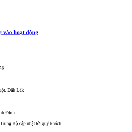
g vào hoạt động
ng
uột, Đăk Lăk
nh Định
Trung Bộ cập nhật tới quý khách