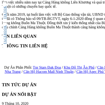
làm việc nhiều năm nay tại Cảng Hàng không Liên Khương và quá trì
Thuột có những chuyến bay quốc tế.
TIKTOK
Cuối năm 2019, tại buổi làm việc với Bộ Giao thông vận tải, UBND
tải đã có Thông báo số 09/TB-BGTVT, ngày 6-1-2020 đồng ý quan đi
Hàng không Buôn Ma Thuột. Đồng thời xin ý kiến thống nhất của Bộ Q
FACEBOOK
điều chỉnh Cảng Hàng không Buôn Ma Thuột thành cảng hàng không q
TIN LIÊN QUAN
THÔNG TIN LIÊN HỆ
Dự Án Phân Phối:
Tnr Stars Đak Đoa
/
Khu Đô Thị Ân Phú
/
Căn 
Nha Trang
/
Căn Hộ Hacom Mall Ninh Thuận
/
Căn Hộ Apec Phú
TIN TỨC DỰ ÁN
DỰ ÁN NỔI BẬT
9 Tháng 10, 2020