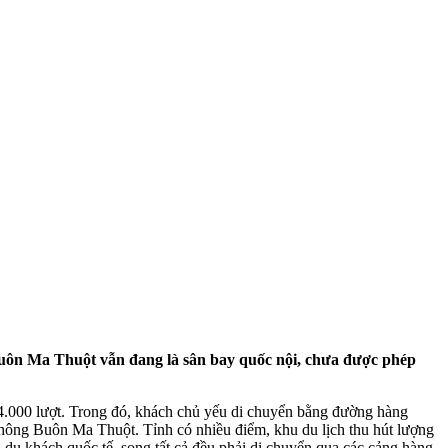
ay Buôn Ma Thuột vẫn đang là sân bay quốc nội, chưa được phép
94.000 lượt. Trong đó, khách chủ yếu di chuyển bằng đường hàng
ông Buôn Ma Thuột. Tỉnh có nhiều điểm, khu du lịch thu hút lượng
u khách quốc tế, song tất cả đều phải di chuyển qua các cảng hàng