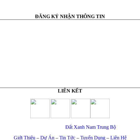
ĐĂNG KÝ NHẬN THÔNG TIN
LIÊN KẾT
© Copyright 2017 –
Đất Xanh Nam Trung Bộ
Giới Thiệu
–
Dự Án
–
Tin Tức
–
Tuyển Dụng
–
Liên Hệ