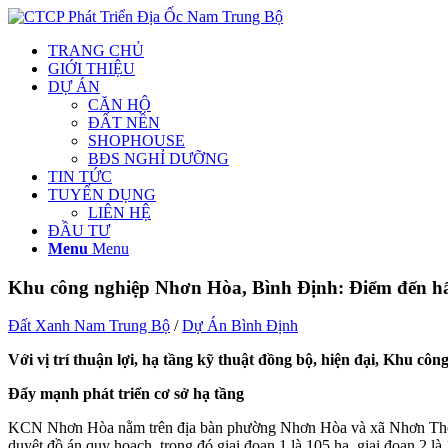
TRANG CHỦ
GIỚI THIỆU
DỰ ÁN
CĂN HỘ
ĐẤT NỀN
SHOPHOUSE
BĐS NGHỈ DƯỠNG
TIN TỨC
TUYỂN DỤNG
LIÊN HỆ
ĐẦU TƯ
Menu
Menu
Khu công nghiệp Nhơn Hòa, Bình Định: Điểm đến hấ
Đất Xanh Nam Trung Bộ
/
Dự Án Bình Định
Với vị trí thuận lợi, hạ tầng kỹ thuật đồng bộ, hiện đại, Khu c
Đẩy mạnh phát triển cơ sở hạ tầng
KCN Nhơn Hòa nằm trên địa bàn phường Nhơn Hòa và xã Nhơn Thọ
duyệt đồ án quy hoạch, trong đó giai đoạn 1 là 105 ha, giai đoạn 2