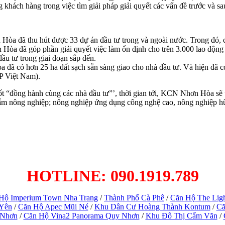
khách hàng trong việc tìm giải pháp giải quyết các vấn đề trước và sa
Hòa đã thu hút được 33 dự án đầu tư trong và ngoài nước. Trong đó, c
Hòa đã góp phần giải quyết việc làm ổn định cho trên 3.000 lao động 
ầu tư trong giai đoạn sắp đến.
 đã có hơn 25 ha đất sạch sẵn sàng giao cho nhà đầu tư. Và hiện đã c
P Việt Nam).
ốt “đồng hành cùng các nhà đầu tư”’, thời gian tới, KCN Nhơn Hòa sẽ ưu
hẩm nông nghiệp; nông nghiệp ứng dụng công nghệ cao, nông nghiệp hữu 
HOTLINE: 090.1919.789
Hộ Imperium Town Nha Trang
/
Thành Phố Cà Phê
/
Căn Hộ The Lig
 Yên
/
Căn Hộ Apec Mũi Né
/
Khu Dân Cư Hoàng Thành Kontum
/
Că
 Nhơn
/
Căn Hộ Vina2 Panorama Quy Nhơn
/
Khu Đô Thị Cẩm Văn
/