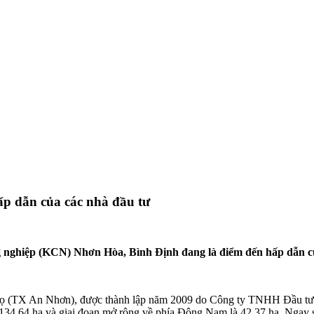
p dẫn của các nhà đầu tư
ông nghiệp (KCN) Nhơn Hòa, Bình Định đang là điểm đến hấp dẫn củ
 (TX An Nhơn), được thành lập năm 2009 do Công ty TNHH Đầu tư
 là 134,64 ha và giai đoạn mở rộng về phía Đông Nam là 42,37 ha. Nga