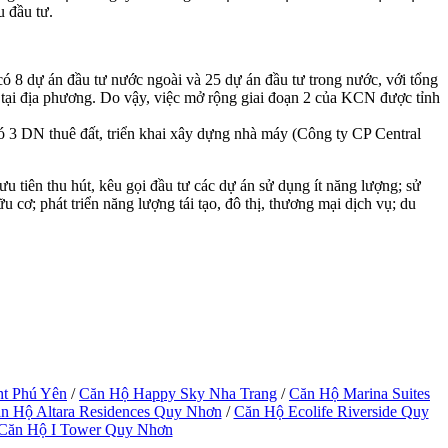
u đầu tư.
ó 8 dự án đầu tư nước ngoài và 25 dự án đầu tư trong nước, với tổng
tại địa phương. Do vậy, việc mở rộng giai đoạn 2 của KCN được tỉnh
ó 3 DN thuê đất, triển khai xây dựng nhà máy (Công ty CP Central
 tiên thu hút, kêu gọi đầu tư các dự án sử dụng ít năng lượng; sử
cơ; phát triển năng lượng tái tạo, đô thị, thương mại dịch vụ; du
ht Phú Yên
/
Căn Hộ Happy Sky Nha Trang
/
Căn Hộ Marina Suites
n Hộ Altara Residences Quy Nhơn
/
Căn Hộ Ecolife Riverside Quy
Căn Hộ I Tower Quy Nhơn