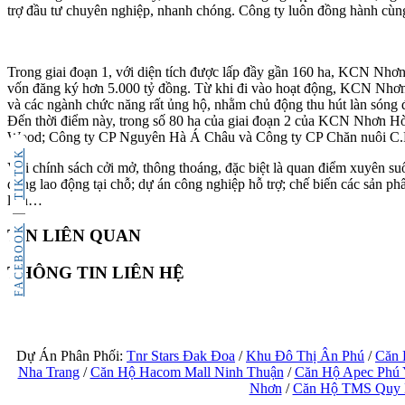
trợ đầu tư chuyên nghiệp, nhanh chóng. Công ty luôn đồng hành cùng 
Trong giai đoạn 1, với diện tích được lấp đầy gần 160 ha, KCN Nhơn 
vốn đăng ký hơn 5.000 tỷ đồng. Từ khi đi vào hoạt động, KCN Nhơn 
và các ngành chức năng rất ủng hộ, nhằm chủ động thu hút làn sóng đ
Đến thời điểm này, trong số 80 ha của giai đoạn 2 của KCN Nhơn Hòa
Wood; Công ty CP Nguyên Hà Á Châu và Công ty CP Chăn nuôi C.
TIKTOK
Với chính sách cởi mở, thông thoáng, đặc biệt là quan điểm xuyên su
dụng lao động tại chỗ; dự án công nghiệp hỗ trợ; chế biến các sản p
lịch…
FACEBOOK
TIN LIÊN QUAN
THÔNG TIN LIÊN HỆ
Dự Án Phân Phối:
Tnr Stars Đak Đoa
/
Khu Đô Thị Ân Phú
/
Căn 
Nha Trang
/
Căn Hộ Hacom Mall Ninh Thuận
/
Căn Hộ Apec Phú
Nhơn
/
Căn Hộ TMS Quy