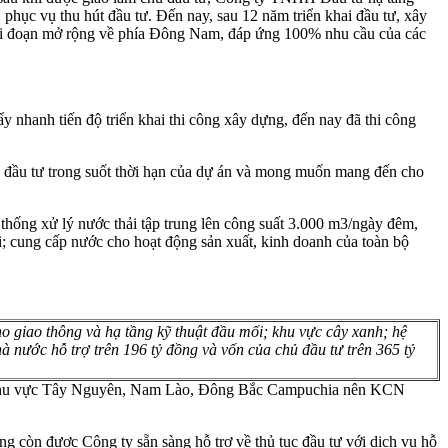
hục vụ thu hút đầu tư. Đến nay, sau 12 năm triển khai đầu tư, xây
ai đoạn mở rộng về phía Đông Nam, đáp ứng 100% nhu cầu của các
nhanh tiến độ triển khai thi công xây dựng, đến nay đã thi công
u tư trong suốt thời hạn của dự án và mong muốn mang đến cho
thống xử lý nước thải tập trung lên công suất 3.000 m3/ngày đêm,
ải; cung cấp nước cho hoạt động sản xuất, kinh doanh của toàn bộ
 giao thông và hạ tầng kỹ thuật đầu mối; khu vực cây xanh; hệ
nước hỗ trợ trên 196 tỷ đồng và vốn của chủ đầu tư trên 365 tỷ
ỉnh khu vực Tây Nguyên, Nam Lào, Đông Bắc Campuchia nên KCN
g còn được Công ty sẵn sàng hỗ trợ về thủ tục đầu tư với dịch vụ hỗ