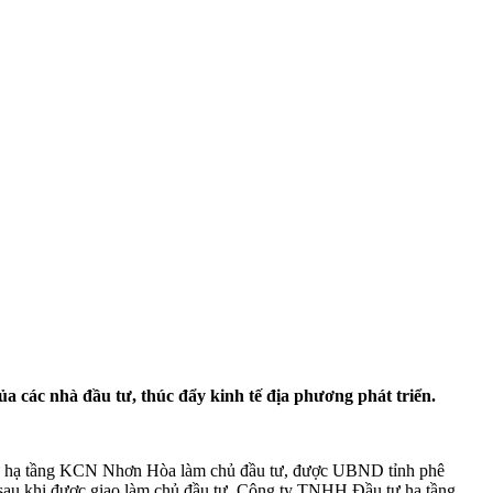
a các nhà đầu tư, thúc đẩy kinh tế địa phương phát triển.
 hạ tầng KCN Nhơn Hòa làm chủ đầu tư, được UBND tỉnh phê
y sau khi được giao làm chủ đầu tư, Công ty TNHH Đầu tư hạ tầng