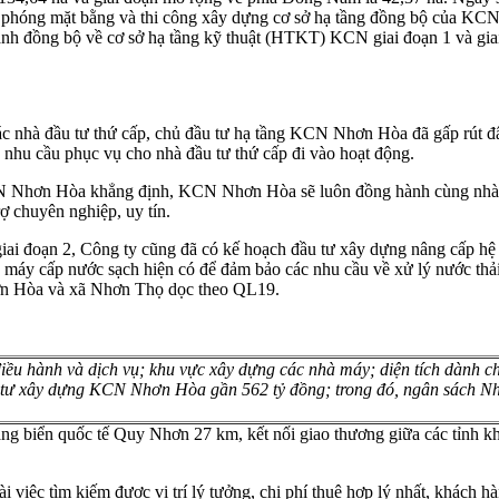
i phóng mặt bằng và thi công xây dựng cơ sở hạ tầng đồng bộ của KCN p
ành đồng bộ về cơ sở hạ tầng kỹ thuật (HTKT) KCN giai đoạn 1 và gi
 nhà đầu tư thứ cấp, chủ đầu tư hạ tầng KCN Nhơn Hòa đã gấp rút đẩy 
hu cầu phục vụ cho nhà đầu tư thứ cấp đi vào hoạt động.
hơn Hòa khẳng định, KCN Nhơn Hòa sẽ luôn đồng hành cùng nhà đầ
rợ chuyên nghiệp, uy tín.
iai đoạn 2, Công ty cũng đã có kế hoạch đầu tư xây dựng nâng cấp hệ 
nhà máy cấp nước sạch hiện có để đảm bảo các nhu cầu về xử lý nước th
n Hòa và xã Nhơn Thọ dọc theo QL19.
 hành và dịch vụ; khu vực xây dựng các nhà máy; diện tích dành cho
 tư xây dựng KCN Nhơn Hòa gần 562 tỷ đồng; trong đó, ngân sách Nhà 
h cảng biển quốc tế Quy Nhơn 27 km, kết nối giao thương giữa các t
c tìm kiếm được vị trí lý tưởng, chi phí thuê hợp lý nhất, khách hàn