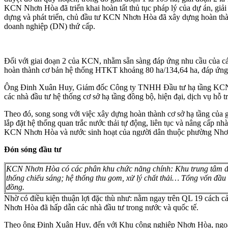
KCN Nhơn Hòa đã triển khai hoàn tất thủ tục pháp lý của dự án, giả
dựng và phát triển, chủ đầu tư KCN Nhơn Hòa đã xây dựng hoàn th
doanh nghiệp (DN) thứ cấp.
Đối với giai đoạn 2 của KCN, nhằm sẵn sàng đáp ứng nhu cầu của các
hoàn thành cơ bản hệ thống HTKT khoảng 80 ha/134,64 ha, đáp ứng n
Ông Đinh Xuân Huy, Giám đốc Công ty TNHH Đầu tư hạ tầng KCN N
các nhà đầu tư hệ thống cơ sở hạ tầng đồng bộ, hiện đại, dịch vụ hỗ t
Theo đó, song song với việc xây dựng hoàn thành cơ sở hạ tầng của g
lắp đặt hệ thống quan trắc nước thải tự động, liên tục và nâng cấp 
KCN Nhơn Hòa và nước sinh hoạt của người dân thuộc phường Nhơ
Đón sóng đầu tư
KCN Nhơn Hòa có các phân khu chức năng chính: Khu trung tâm điều
thống chiếu sáng; hệ thống thu gom, xử lý chất thải… Tổng vốn đầu
đồng.
Nhờ có điều kiện thuận lợi đặc thù như: nằm ngay trên QL 19 các
Nhơn Hòa đã hấp dẫn các nhà đầu tư trong nước và quốc tế.
Theo ông Đinh Xuân Huy, đến với Khu công nghiệp Nhơn Hòa, ngoài việ