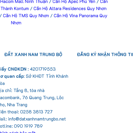
 Hacom Mall Ninh Thuận
/
Căn Hộ Apec Phú Yên
/
Căn
 Thành Kontum
/
Căn Hộ Altara Residences Quy Nhơn
/
Căn Hộ TMS Quy Nhơn
/
Căn Hộ Vina Panorama Quy
Nhơn
ĐẤT XANH NAM TRUNG BỘ
ĐĂNG KÝ NHẬN THÔNG TI
iấy CNĐKDN
: 4201719553
ơ quan cấp
: Sở KHĐT Tỉnh Khánh
òa
ịa chỉ: Tầng 8, tòa nhà
acombank, 76 Quang Trung, Lộc
họ, Nha Trang
iện thoại: 0258 3813 727
ail: info@datxanhnamtrungbo.net
otline: 090 1919 789
hính sách bảo mật