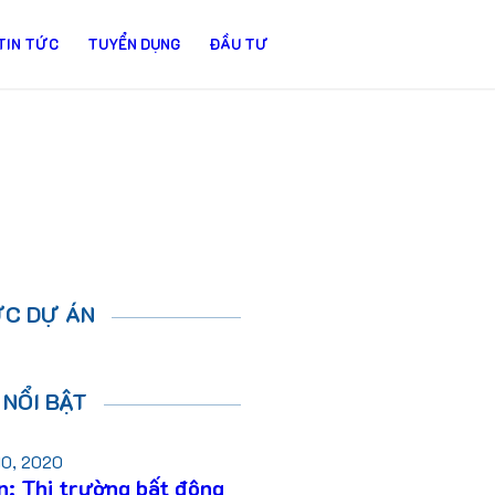
TIN TỨC
TUYỂN DỤNG
ĐẦU TƯ
ỨC DỰ ÁN
 NỔI BẬT
10, 2020
n: Thị trường bất động