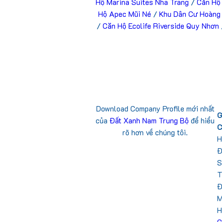
Hộ Marina Suites Nha Trang
/
Căn Hộ
Hộ Apec Mũi Né
/
Khu Dân Cư Hoàng
/
Căn Hộ Ecolife Riverside Quy Nhơn
Download Company Profile mới nhất
G
của
Đất Xanh Nam Trung Bộ
để hiểu
C
rõ hơn về chúng tôi.
H
Đ
S
T
Đ
M
H
C