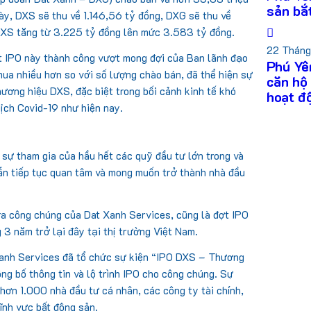
sản bắ
ày, DXS sẽ thu về 1.146,56 tỷ đồng, DXG sẽ thu về
 DXS tăng từ 3.225 tỷ đồng lên mức 3.583 tỷ đồng.
22 Tháng
ợt IPO này thành công vượt mong đợi của Ban lãnh đạo
Phú Yê
ua nhiều hơn so với số lượng chào bán, đã thể hiện sự
căn hộ
hương hiệu DXS, đặc biệt trong bối cảnh kinh tế khó
hoạt đ
ịch Covid-19 như hiện nay.
sự tham gia của hầu hết các quỹ đầu tư lớn trong và
ẫn tiếp tục quan tâm và mong muốn trở thành nhà đầu
ra công chúng của Dat Xanh Services, cũng là đợt IPO
g 3 năm trở lại đây tại thị trường Việt Nam.
Xanh Services đã tổ chức sự kiện “IPO DXS – Thương
g bố thông tin và lộ trình IPO cho công chúng. Sự
hơn 1.000 nhà đầu tư cá nhân, các công ty tài chính,
ĩnh vực bất động sản.