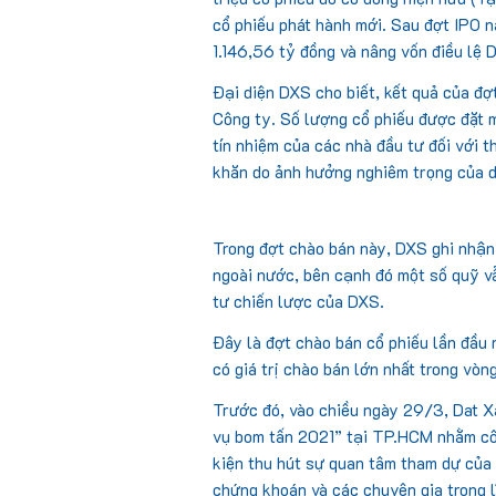
cổ phiếu phát hành mới. Sau đợt IPO n
1.146,56 tỷ đồng và nâng vốn điều lệ
Đại diện DXS cho biết, kết quả của đ
Công ty. Số lượng cổ phiếu được đặt m
tín nhiệm của các nhà đầu tư đối với t
khăn do ảnh hưởng nghiêm trọng của d
Trong đợt chào bán này, DXS ghi nhận 
ngoài nước, bên cạnh đó một số quỹ v
tư chiến lược của DXS.
Đây là đợt chào bán cổ phiếu lần đầu 
có giá trị chào bán lớn nhất trong vòn
Trước đó, vào chiều ngày 29/3, Dat 
vụ bom tấn 2021” tại TP.HCM nhằm côn
kiện thu hút sự quan tâm tham dự của 
chứng khoán và các chuyên gia trong l