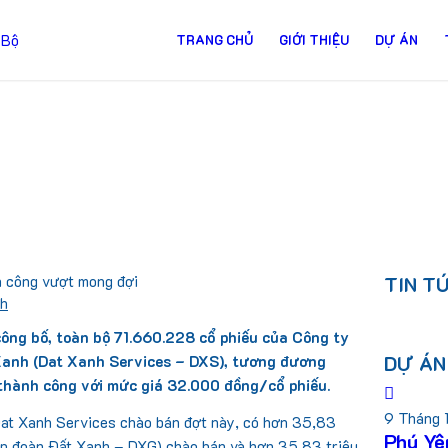
TRANG CHỦ
GIỚI THIỆU
DỰ ÁN
h công vượt mong đợi
TIN T
nh
ông bố, toàn bộ 71.660.228 cổ phiếu của Công ty
DỰ ÁN
Xanh (Dat Xanh Services – DXS), tương đương
thành công với mức giá 32.000 đồng/cổ phiếu.
9 Tháng 
Dat Xanh Services chào bán đợt này, có hơn 35,83
Phú Yê
Tập đoàn Đất Xanh – DXG) chào bán và hơn 35,83 triệu