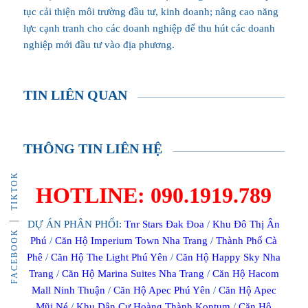
tục cải thiện môi trường đầu tư, kinh doanh; nâng cao năng
lực cạnh tranh cho các doanh nghiệp để thu hút các doanh
nghiệp mới đầu tư vào địa phương.
TIN LIÊN QUAN
THÔNG TIN LIÊN HỆ
TIKTOK
HOTLINE: 090.1919.789
DỰ ÁN PHÂN PHỐI:
Tnr Stars Đak Đoa
/
Khu Đô Thị Ân
FACEBOOK
Phú
/
Căn Hộ Imperium Town Nha Trang
/
Thành Phố Cà
Phê
/
Căn Hộ The Light Phú Yên
/
Căn Hộ Happy Sky Nha
Trang
/
Căn Hộ Marina Suites Nha Trang
/
Căn Hộ Hacom
Mall Ninh Thuận
/
Căn Hộ Apec Phú Yên
/
Căn Hộ Apec
Mũi Né
/
Khu Dân Cư Hoàng Thành Kontum
/
Căn Hộ