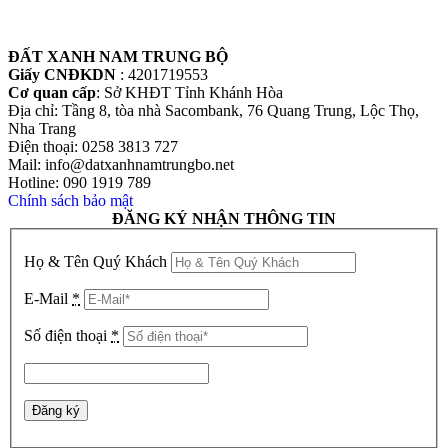
ĐẤT XANH NAM TRUNG BỘ
Giấy CNĐKDN
: 4201719553
Cơ quan cấp
: Sở KHĐT Tỉnh Khánh Hòa
Địa chỉ: Tầng 8, tòa nhà Sacombank, 76 Quang Trung, Lộc Thọ,
Nha Trang
Điện thoại: 0258 3813 727
Mail: info@datxanhnamtrungbo.net
Hotline: 090 1919 789
Chính sách bảo mật
ĐĂNG KÝ NHẬN THÔNG TIN
Họ & Tên Quý Khách
E-Mail
*
Số điện thoại
*