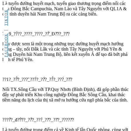
Là tuyến đường huyết mạch, tuyến giao thương trọng điểm nối các
tỉnh Đông Bắc Campuchia, Nam Lào và Tây Nguyên với QL1A &
TIKTOK
các tỉnh duyên hải Nam Trung Bộ ra các cảng biển.
??29_??̀??_????_????_??̂́_Đ?̂??_??̂?
FACEBOOK
Đây được xem là một trong những trục đường huyết mạch hướng
đông – tây, nối Đắk Lắk và các tỉnh Tây Nguyên với Phú Yên &
vùng Duyên hải Nam Trung Bộ, liên kết xuyên Á để tạo đà bứt phá
kinh tế Phú Yên.
??1?_??̛̉?_???̃_???́?_??̆́?_??̉?_???́_??̂?
Nối TX.Sông Cầu với TP.Quy Nhơn (Bình Định), đã góp phần thúc
đẩy sự phát triển Khu công nghiệp Đông Bắc Sông Cầu, khai thác
tiềm năng du lịch của thị xã mở ra hướng cửa ngõ phía bắc của tỉnh.
????̂́?_đ?̛?̛̀??_??̆́?_???́_??̂?_??̂?_?????̂?
Là tuyến đường trọng điểm cả về Kinh tế lẫn Quốc phòng, cùng với