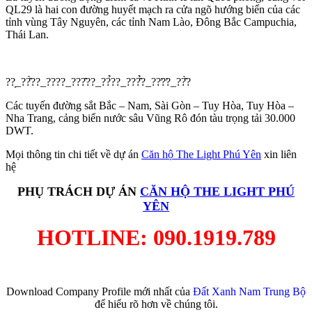
QL29 là hai con đường huyết mạch ra cửa ngõ hướng biển của các
tỉnh vùng Tây Nguyên, các tỉnh Nam Lào, Đông Bắc Campuchia,
Thái Lan.
??̣_??̂̀??_????_???̂??_??̉??_???̂̉?_??̛?̛?_??̂̀?
Các tuyến đường sắt Bắc – Nam, Sài Gòn – Tuy Hòa, Tuy Hòa –
Nha Trang, cảng biển nước sâu Vũng Rô đón tàu trọng tải 30.000
DWT.
Mọi thông tin chi tiết về dự án
Căn hộ The Light Phú Yên
xin liên
hệ
PHỤ TRÁCH DỰ ÁN
CĂN HỘ THE LIGHT PHÚ
YÊN
HOTLINE: 090.1919.789
Download Company Profile mới nhất của
Đất Xanh Nam Trung Bộ
để hiểu rõ hơn về chúng tôi.