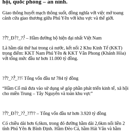
hội, quốc phòng – an ninh.
Giao thông huyết mạch thông suốt, đồng nghĩa với việc mở toang
cánh cửa giao thương giữa Phú Yên với khu vực và thế giới.
??̂̀?_Đ?̀?_??̉ – Hầm đường bộ hiện đại nhất Việt Nam
Là hầm dài thứ hai trong cả nước, kết nối 2 Khu Kinh Tế (KKT)
trọng điểm: KKT Nam Phú Yên & KKT Vân Phong (Khánh Hòa)
với tổng mức đầu tư hơn 11.000 tỷ đồng.
??̂̀?_??̂̉_??̃- Tổng vốn đầu tư 784 tỷ đồng
“Hầm Cổ mã đưa vào sử dụng sẽ góp phần phát triển kinh tế, xã hội
cho miền Trung – Tây Nguyên và toàn khu vực”
??̂̀?_Đ?̀?_??̀_??̂?? – Tổng vốn đầu tư hơn 3.920 tỷ đồng
Có chiều dài hơn 6,6km, trong đó đường hầm dài 2,6km nối liền 2
tỉnh Phú Yên & Bình Định. Hầm Đèo Cả, hầm Hải Vân và hầm