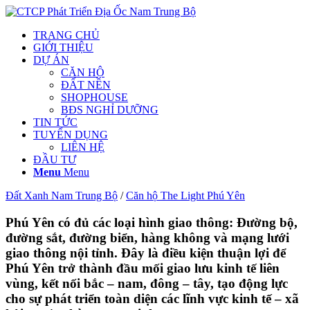
TRANG CHỦ
GIỚI THIỆU
DỰ ÁN
CĂN HỘ
ĐẤT NỀN
SHOPHOUSE
BĐS NGHỈ DƯỠNG
TIN TỨC
TUYỂN DỤNG
LIÊN HỆ
ĐẦU TƯ
Menu
Menu
Đất Xanh Nam Trung Bộ
/
Căn hộ The Light Phú Yên
Phú Yên có đủ các loại hình giao thông: Đường bộ,
đường sắt, đường biển, hàng không và mạng lưới
giao thông nội tỉnh. Đây là điều kiện thuận lợi để
Phú Yên trở thành đầu mối giao lưu kinh tế liên
vùng, kết nối bắc – nam, đông – tây, tạo động lực
cho sự phát triển toàn diện các lĩnh vực kinh tế – xã