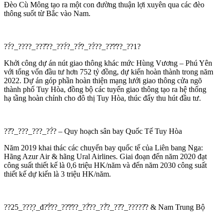
Đèo Cù Mông tạo ra một con đường thuận lợi xuyên qua các đèo
thông suốt từ Bắc vào Nam.
??́?_????_???̂??_???́?_??̛́?_??̀??_??̛?̛??_??1?
Khởi công dự án nút giao thông khác mức Hùng Vương – Phú Yên
với tổng vốn đầu tư hơn 752 tỷ đồng, dự kiến hoàn thành trong năm
2022. Dự án góp phần hoàn thiện mạng lưới giao thông cửa ngõ
thành phố Tuy Hòa, đồng bộ các tuyến giao thông tạo ra hệ thống
hạ tầng hoàn chỉnh cho đô thị Tuy Hòa, thúc đẩy thu hút đầu tư.
??̂?_???_???_??̀? – Quy hoạch sân bay Quốc Tế Tuy Hòa
Năm 2019 khai thác các chuyến bay quốc tế của Liên bang Nga:
Hãng Azur Air & hãng Ural Airlines. Giai đoạn đến năm 2020 đạt
công suất thiết kế là 0,6 triệu HK/năm và đến năm 2030 công suất
thiết kế dự kiến là 3 triệu HK/năm.
??25_???̣?_đ?̛?̛̀??_??̛?̛??_??̂́??_??̂́?_??̂?_?????̂? & Nam Trung Bộ