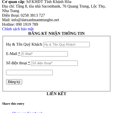
Cơ quan cấp
: Sở KHĐT Tỉnh Khánh Hòa
Địa chỉ: Tầng 8, tòa nhà Sacombank, 76 Quang Trung, Lộc Thọ,
Nha Trang
Điện thoại: 0258 3813 727
Mail: info@datxanhnamtrungbo.net
Hotline: 090 1919 789
Chính sách bảo mật
ĐĂNG KÝ NHẬN THÔNG TIN
Họ & Tên Quý Khách
E-Mail
*
Số điện thoại
*
LIÊN KẾT
Share this entry