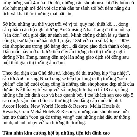
tưng bừng suốt 4 mùa. Do đó, những căn shophouse tại đây luôn có
sức hút mạnh mẽ đối với các nhà đầu tư sành sỏi bởi tiềm năng du
lịch và khai thác thương mại bất tận.
Sở hữu những ưu thế vượt trội về vị trí, quy mô, thiết kế,… dòng
sản phẩm căn hộ nghỉ dưỡng AnCruising Nha Trang đã thu hút sự
“săn đón” của giới đầu tư sành sỏi. Minh chứng chính là sự thành
công tại sự kiện mở bán đợt 1, ngày 18/4 với con số kỷ lục – 90%
căn shophouse trong giỏ hàng đợt 1 đã được giao dịch thành công.
Dấu mốc này mở ra bước tiến đầy ấn tượng cho thị trường nghỉ
dưỡng Nha Trang, mang đến một làn sóng giao dịch sôi động sau
một thời gian thị trường ảm đạm.
Theo đại diện của Chủ đầu tư, không để thị trường kịp “hạ nhiệt”,
sắp tới AnCruising Nha Trang sẽ tiếp tục tung ra thị trường “siêu
phẩm” căn hộ cuối cùng cũng là những căn shophouse đẹp nhất của
dự án. Kế thừa vị trí vàng với số lượng hữu hạn chỉ 18 căn, cùng
những tiện ích đỉnh cao và bao quanh bởi 4 tòa khách sạn cao cấp 5
sao được vận hành bởi các thương hiệu đẳng cấp quốc tế như:
Accor Hotels, New World Hotels & Resorts, Meliá Hotels &
Resorts, Gran Meliá Hotels & Resorts, những căn shophouse hứa
hẹn trở thành “con gà đẻ trứng vàng” của những nhà đầu tư thông
minh, nhanh nhạy với xu hướng thị trường.
Tầm nhìn kim cương hội tụ những tiện ích đỉnh cao