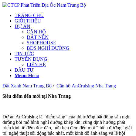
TRANG CHỦ
GIỚI THIỆU
DỰ ÁN
CĂN HỘ
ĐẤT NỀN
SHOPHOUSE
BĐS NGHỈ DƯỠNG
TIN TỨC
TUYỂN DỤNG
LIÊN HỆ
ĐẦU TƯ
Menu
Menu
Đất Xanh Nam Trung Bộ
/
Căn hộ
AnCruising Nha Trang
Siêu điểm đến mới tại Nha Trang
Dự án AnCruising là “điểm sáng” của thị trường bất động sản nghỉ
dưỡng bởi mô hình nghỉ dưỡng khép kín, cùng định hướng phát
triển kinh tế đêm độc đáo, hứa hẹn đem đến một “thiên đường” giải
trí, nghệ thuật sôi động bậc nhất, một kinh đô ánh sáng và lễ hội