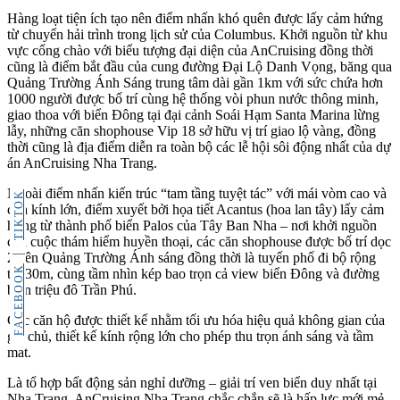
Hàng loạt tiện ích tạo nên điểm nhấn khó quên được lấy cảm hứng
từ chuyến hải trình trong lịch sử của Columbus. Khởi nguồn từ khu
vực cổng chào với biểu tượng đại diện của AnCruising đồng thời
cũng là điểm bắt đầu của cung đường Đại Lộ Danh Vọng, băng qua
Quảng Trường Ánh Sáng trung tâm dài gần 1km với sức chứa hơn
1000 người được bố trí cùng hệ thống vòi phun nước thông minh,
giao thoa với biển Đông tại đại cảnh Soái Hạm Santa Marina lừng
lẫy, những căn shophouse Vip 18 sở hữu vị trí giao lộ vàng, đồng
thời cũng là địa điểm diễn ra toàn bộ các lễ hội sôi động nhất của dự
án AnCruising Nha Trang.
Ngoài điểm nhấn kiến trúc “tam tầng tuyệt tác” với mái vòm cao và
TIKTOK
cửa kính lớn, điểm xuyết bởi họa tiết Acantus (hoa lan tây) lấy cảm
hứng từ thành phố biển Palos của Tây Ban Nha – nơi khởi nguồn
của cuộc thám hiểm huyền thoại, các căn shophouse được bố trí dọc
2 bên Quảng Trường Ánh sáng đồng thời là tuyến phố đi bộ rộng
FACEBOOK
tới 30m, cùng tầm nhìn kép bao trọn cả view biển Đông và đường
biển triệu đô Trần Phú.
Các căn hộ được thiết kế nhằm tối ưu hóa hiệu quả không gian của
gia chủ, thiết kế kính rộng lớn cho phép thu trọn ánh sáng và tầm
mắt.
Là tổ hợp bất động sản nghỉ dưỡng – giải trí ven biển duy nhất tại
Nha Trang, AnCruising Nha Trang chắc chắn sẽ là hấp lực mới mẻ