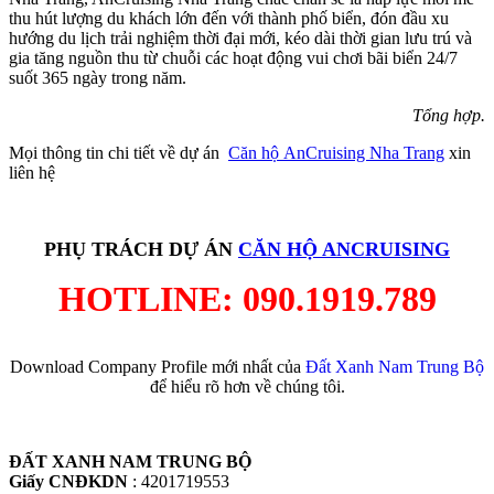
thu hút lượng du khách lớn đến với thành phố biển, đón đầu xu
hướng du lịch trải nghiệm thời đại mới, kéo dài thời gian lưu trú và
gia tăng nguồn thu từ chuỗi các hoạt động vui chơi bãi biển 24/7
suốt 365 ngày trong năm.
Tổng hợp.
Mọi thông tin chi tiết về dự án
Căn hộ
AnCruising Nha Trang
xin
liên hệ
PHỤ TRÁCH DỰ ÁN
CĂN HỘ ANCRUISING
HOTLINE: 090.1919.789
Download Company Profile mới nhất của
Đất Xanh Nam Trung Bộ
để hiểu rõ hơn về chúng tôi.
ĐẤT XANH NAM TRUNG BỘ
Giấy CNĐKDN
: 4201719553