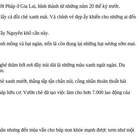
ời Pháp ở Gia Lai, hình thành từ những năm 20 thế kỷ trước.
lấy cả đồi chè xanh mát. Vả chính vẻ đẹp ấy khiến cho những ai đến
 Tây Nguyên khô cằn này.
ênh mông và bạt ngàn, trên lá còn đọng lại những hạt sương sớm mai.
ghé thăm bởi nơi đây trải dài là những màu xanh ngút ngàn. Du
ãn.
 xanh mướt, thẳng tắp tận chân núi, công nhân thoăn thoắt hái
áp hữu cơ. Vườn chè đã tạo việc làm cho hơn 7.000 lao động của
ùi thân nhưng đến mùa vẫn cho búp non khỏe mạnh được xem như một