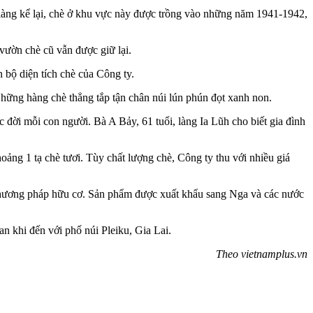
 làng kể lại, chè ở khu vực này được trồng vào những năm 1941-1942,
vườn chè cũ vẫn được giữ lại.
bộ diện tích chè của Công ty.
 Những hàng chè thẳng tắp tận chân núi lún phún đọt xanh non.
đời mỗi con người. Bà A Bảy, 61 tuổi, làng Ia Lũh cho biết gia đình
ảng 1 tạ chè tươi. Tùy chất lượng chè, Công ty thu với nhiều giá
 phương pháp hữu cơ. Sản phẩm được xuất khẩu sang Nga và các nước
an khi đến với phố núi Pleiku, Gia Lai.
Theo vietnamplus.vn