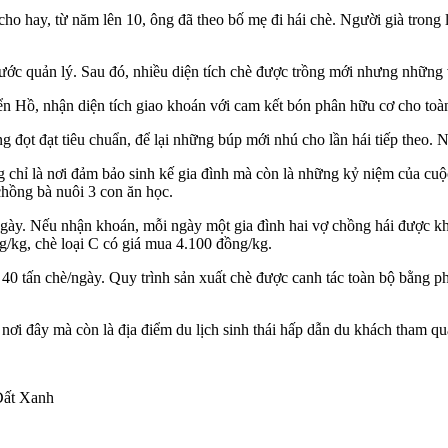
cho hay, từ năm lên 10, ông đã theo bố mẹ đi hái chè. Người già trong
ớc quản lý. Sau đó, nhiều diện tích chè được trồng mới nhưng những 
 Hồ, nhận diện tích giao khoán với cam kết bón phân hữu cơ cho toàn 
ng đọt đạt tiêu chuẩn, để lại những búp mới nhú cho lần hái tiếp theo.
chỉ là nơi đảm bảo sinh kế gia đình mà còn là những kỷ niệm của cuộc 
chồng bà nuôi 3 con ăn học.
gày. Nếu nhận khoán, mỗi ngày một gia đình hai vợ chồng hái được kho
g/kg, chè loại C có giá mua 4.100 đồng/kg.
 40 tấn chè/ngày. Quy trình sản xuất chè được canh tác toàn bộ bằng
 nơi đây mà còn là địa điểm du lịch sinh thái hấp dẫn du khách tham qu
Đất Xanh