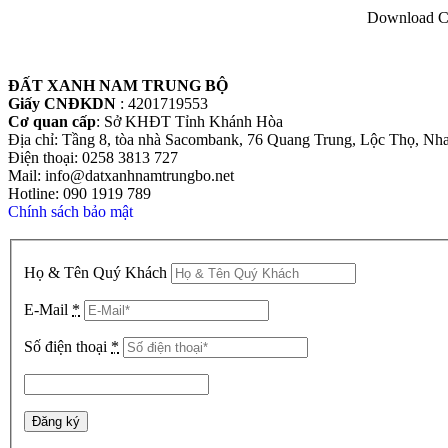
Download Co
ĐẤT XANH NAM TRUNG BỘ
Giấy CNĐKDN
: 4201719553
Cơ quan cấp
: Sở KHĐT Tỉnh Khánh Hòa
Địa chỉ: Tầng 8, tòa nhà Sacombank, 76 Quang Trung, Lộc Thọ, Nh
Điện thoại: 0258 3813 727
Mail: info@datxanhnamtrungbo.net
Hotline: 090 1919 789
Chính sách bảo mật
Họ & Tên Quý Khách
E-Mail
*
Số điện thoại
*