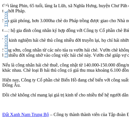
Già làng Phin, 65 tuổi, làng Ia Lũh, xã Nghĩa Hưng, huyện Chư Păh 
từ thời Pháp.
TIKTOK
Sau giải phóng, hơn 3.000ha chè do Pháp trồng được giao cho Nhà nư
Các hộ gia đình công nhân ký hợp đồng với Công ty Cổ phần chè Biển
FACEBOOK
Từ kinh nghiệm hái chè thủ công nhiều đời truyền lại, họ chỉ hái nhữ
Sáng sớm, công nhân từ các nẻo túa ra vườn hái chè. Vườn chè không 
bà nhiều đời sống nhờ vào công việc hái chè này. Vườn chè giúp vợ 
Nếu là công nhân hái chè thuê, công nhật từ 140.000-150.000 đồng/n
khác nhau. Chè loại B hái thủ công có giá thu mua khoảng 6.100 đồn
Hiện nay, Công ty Cổ phần chè Biển Hồ đang chế biến với công suất
Đông Âu.
Đồi chè không chỉ mang lại giá trị kinh tế cho nhiều thế hệ người dân
Đất Xanh Nam Trung Bộ
– Công ty thành thành viên của Tập đoàn 