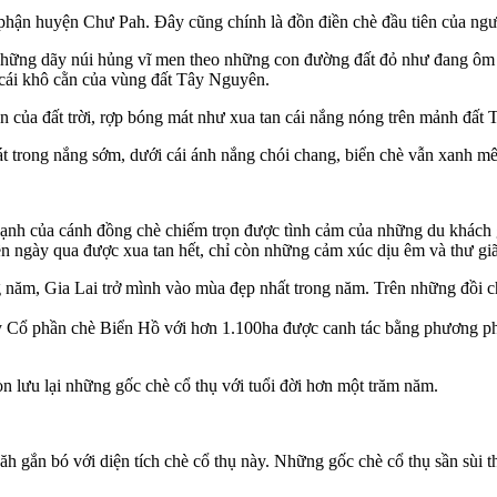
phận huyện Chư Pah. Đây cũng chính là đồn điền chè đầu tiên của ngư
 những dãy núi hủng vĩ men theo những con đường đất đỏ như đang ôm 
, cái khô cằn của vùng đất Tây Nguyên.
n của đất trời, rợp bóng mát như xua tan cái nắng nóng trên mảnh đất
át trong nắng sớm, dưới cái ánh nắng chói chang, biển chè vẫn xanh m
t lạnh của cánh đồng chè chiếm trọn được tình cảm của những du khách 
 ngày qua được xua tan hết, chỉ còn những cảm xúc dịu êm và thư gi
năm, Gia Lai trở mình vào mùa đẹp nhất trong năm. Trên những đồi chè
y Cổ phần chè Biển Hồ với hơn 1.100ha được canh tác bằng phương ph
òn lưu lại những gốc chè cổ thụ với tuổi đời hơn một trăm năm.
ăh gắn bó với diện tích chè cổ thụ này. Những gốc chè cổ thụ sần s