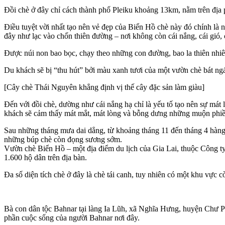
Đồi chè ở đây chỉ cách thành phố Pleiku khoảng 13km, nằm trên địa 
Điều tuyệt vời nhất tạo nên vẻ đẹp của Biển Hồ chè này đó chính là
đây như lạc vào chốn thiên đường – nơi không còn cái nắng, cái gió
Được núi non bao bọc, chạy theo những con đường, bao la thiên nhiê
Du khách sẽ bị “thu hút” bởi màu xanh tươi của một vườn chè bát ng
[Cây chè Thái Nguyên khẳng định vị thế cây đặc sản làm giàu]
Đến với đồi chè, dường như cái nắng hạ chỉ là yếu tố tạo nên sự má
khách sẽ cảm thấy mát mắt, mát lòng và bỗng dưng những muộn phiền
Sau những tháng mưa dai dẳng, từ khoảng tháng 11 đến tháng 4 hàng 
những búp chè còn đọng sương sớm.
Vườn chè Biển Hồ – một địa điểm du lịch của Gia Lai, thuộc Công t
1.600 hộ dân trên địa bàn.
Đa số diện tích chè ở đây là chè tái canh, tuy nhiên có một khu vực c
Bà con dân tộc Bahnar tại làng Ia Lũh, xã Nghĩa Hưng, huyện Chư P
phần cuộc sống của người Bahnar nơi đây.