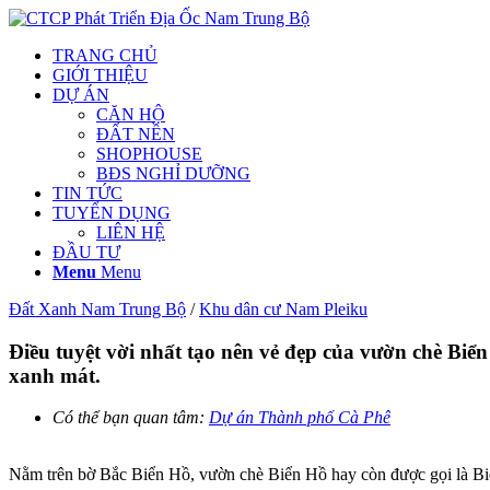
TRANG CHỦ
GIỚI THIỆU
DỰ ÁN
CĂN HỘ
ĐẤT NỀN
SHOPHOUSE
BĐS NGHỈ DƯỠNG
TIN TỨC
TUYỂN DỤNG
LIÊN HỆ
ĐẦU TƯ
Menu
Menu
Đất Xanh Nam Trung Bộ
/
Khu dân cư Nam Pleiku
Điều tuyệt vời nhất tạo nên vẻ đẹp của vườn chè Bi
xanh mát.
Có thể bạn quan tâm:
Dự án Thành phố Cà Phê
Nằm trên bờ Bắc Biển Hồ, vườn chè Biển Hồ hay còn được gọi là Biển