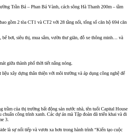
ới đường Trần Bá – Phan Bá Vành, cách sông Hà Thanh 200m – tầm
 bao gồm 2 tòa CT1 và CT2 với 28 tầng nổi, tổng số căn hộ 694 căn
, bể bơi, siêu thị, mua sắm, vườn thư giãn, đỗ xe thông minh… và
át giữa thành phố thời tiết nắng nóng.
t liệu xây dựng thân thiện với môi trường và áp dụng công nghệ để
g trầm của thị trường bất động sản nước nhà, tên tuổi Capital House
u chuẩn công trình xanh. Các dự án mà Tập đoàn đã triển khai và đi
me 3.
de là sự nối tiếp và vươn xa hơn trong hành trình “Kiến tạo cuộc