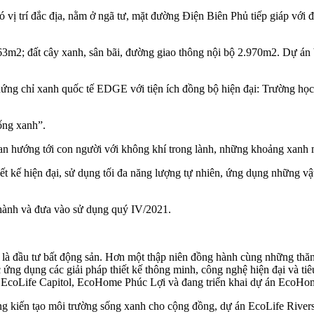
ó vị trí đắc địa, nằm ở ngã tư, mặt đường Điện Biên Phủ tiếp giáp v
.363m2; đất cây xanh, sân bãi, đường giao thông nội bộ 2.970m2. Dự án
hứng chỉ xanh quốc tế EDGE với tiện ích đồng bộ hiện đại: Trường học
ống xanh”.
an hướng tới con người với không khí trong lành, những khoảng xanh m
t kế hiện đại, sử dụng tối đa năng lượng tự nhiên, ứng dụng những vậ
thành và đưa vào sử dụng quý IV/2021.
õi là đầu tư bất động sản. Hơn một thập niên đồng hành cùng những thăn
 ứng dụng các giải pháp thiết kế thông minh, công nghệ hiện đại và tiê
EcoLife Capitol, EcoHome Phúc Lợi và đang triển khai dự án EcoHo
ng kiến tạo môi trường sống xanh cho cộng đồng, dự án EcoLife Riversi