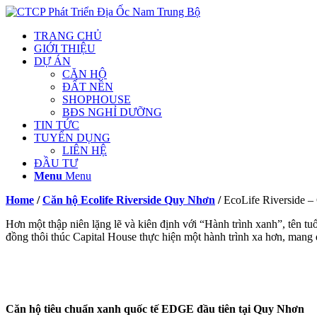
TRANG CHỦ
GIỚI THIỆU
DỰ ÁN
CĂN HỘ
ĐẤT NỀN
SHOPHOUSE
BĐS NGHỈ DƯỠNG
TIN TỨC
TUYỂN DỤNG
LIÊN HỆ
ĐẦU TƯ
Menu
Menu
Home
/
Căn hộ Ecolife Riverside Quy Nhơn
/
EcoLife Riverside –
Hơn một thập niên lặng lẽ và kiên định với “Hành trình xanh”, tên tu
đồng thôi thúc Capital House thực hiện một hành trình xa hơn, mang
Căn hộ tiêu chuẩn xanh quốc tế EDGE đầu tiên tại Quy Nhơn