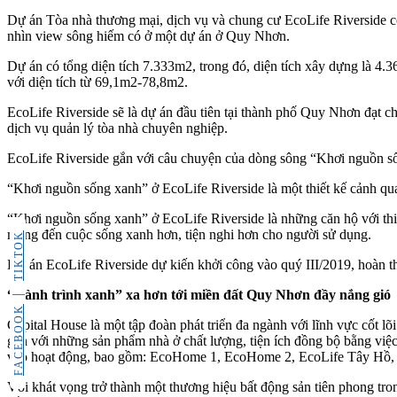
Dự án Tòa nhà thương mại, dịch vụ và chung cư EcoLife Riverside c
nhìn view sông hiếm có ở một dự án ở Quy Nhơn.
Dự án có tổng diện tích 7.333m2, trong đó, diện tích xây dựng là 4
với diện tích từ 69,1m2-78,8m2.
EcoLife Riverside sẽ là dự án đầu tiên tại thành phố Quy Nhơn đạt c
dịch vụ quản lý tòa nhà chuyên nghiệp.
EcoLife Riverside gắn với câu chuyện của dòng sông “Khơi nguồn s
“Khơi nguồn sống xanh” ở EcoLife Riverside là một thiết kế cảnh qu
“Khơi nguồn sống xanh” ở EcoLife Riverside là những căn hộ với thiế
mang đến cuộc sống xanh hơn, tiện nghi hơn cho người sử dụng.
TIKTOK
Dự án EcoLife Riverside dự kiến khởi công vào quý III/2019, hoàn 
“Hành trình xanh” xa hơn tới miền đất Quy Nhơn đầy nắng gió
FACEBOOK
Capital House là một tập đoàn phát triển đa ngành với lĩnh vực cốt l
gắn với những sản phẩm nhà ở chất lượng, tiện ích đồng bộ bằng việc
vào hoạt động, bao gồm: EcoHome 1, EcoHome 2, EcoLife Tây Hồ, 
Với khát vọng trở thành một thương hiệu bất động sản tiên phong tro