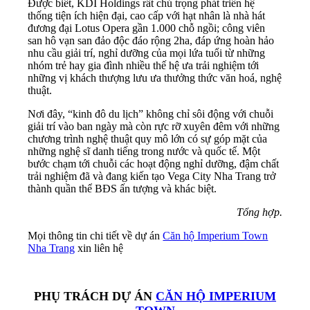
Được biết, KDI Holdings rất chú trọng phát triển hệ
thống tiện ích hiện đại, cao cấp với hạt nhân là nhà hát
đương đại Lotus Opera gần 1.000 chỗ ngồi; công viên
san hô vạn san đảo độc đáo rộng 2ha, đáp ứng hoàn hảo
nhu cầu giải trí, nghỉ dưỡng của mọi lứa tuổi từ những
nhóm trẻ hay gia đình nhiều thế hệ ưa trải nghiệm tới
những vị khách thượng lưu ưa thưởng thức văn hoá, nghệ
thuật.
Nơi đây, “kinh đô du lịch” không chỉ sôi động với chuỗi
giải trí vào ban ngày mà còn rực rỡ xuyên đêm với những
chương trình nghệ thuật quy mô lớn có sự góp mặt của
những nghệ sĩ danh tiếng trong nước và quốc tế. Một
bước chạm tới chuỗi các hoạt động nghỉ dưỡng, đậm chất
trải nghiệm đã và đang kiến tạo Vega City Nha Trang trở
thành quần thể BĐS ấn tượng và khác biệt.
Tổng hợp.
Mọi thông tin chi tiết về dự án
Căn hộ Imperium Town
Nha Trang
xin liên hệ
PHỤ TRÁCH DỰ ÁN
CĂN HỘ IMPERIUM