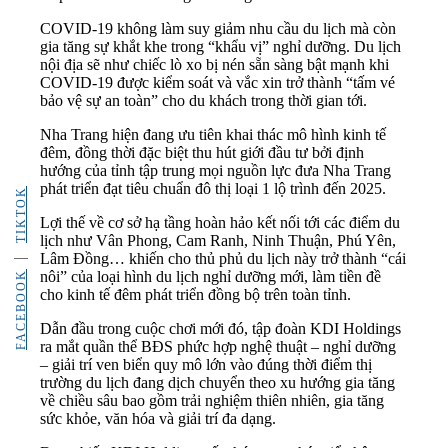
COVID-19 không làm suy giảm nhu cầu du lịch mà còn
gia tăng sự khắt khe trong “khẩu vị” nghỉ dưỡng. Du lịch
nội địa sẽ như chiếc lò xo bị nén sẵn sàng bật mạnh khi
COVID-19 được kiểm soát và vắc xin trở thành “tấm vé
bảo vệ sự an toàn” cho du khách trong thời gian tới.
Nha Trang hiện đang ưu tiên khai thác mô hình kinh tế
đêm, đồng thời đặc biệt thu hút giới đầu tư bởi định
hướng của tỉnh tập trung mọi nguồn lực đưa Nha Trang
phát triển đạt tiêu chuẩn đô thị loại 1 lộ trình đến 2025.
TIKTOK
Lợi thế về cơ sở hạ tầng hoàn hảo kết nối tới các điểm du
lịch như Vân Phong, Cam Ranh, Ninh Thuận, Phú Yên,
Lâm Đồng… khiến cho thủ phủ du lịch này trở thành “cái
nôi” của loại hình du lịch nghỉ dưỡng mới, làm tiền đề
FACEBOOK
cho kinh tế đêm phát triển đồng bộ trên toàn tỉnh.
Dẫn đầu trong cuộc chơi mới đó, tập đoàn KDI Holdings
ra mắt quần thể BĐS phức hợp nghệ thuật – nghỉ dưỡng
– giải trí ven biển quy mô lớn vào đúng thời điểm thị
trường du lịch đang dịch chuyển theo xu hướng gia tăng
về chiều sâu bao gồm trải nghiệm thiên nhiên, gia tăng
sức khỏe, văn hóa và giải trí đa dạng.