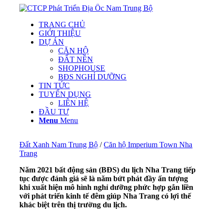
TRANG CHỦ
GIỚI THIỆU
DỰ ÁN
CĂN HỘ
ĐẤT NỀN
SHOPHOUSE
BĐS NGHỈ DƯỠNG
TIN TỨC
TUYỂN DỤNG
LIÊN HỆ
ĐẦU TƯ
Menu
Menu
Đất Xanh Nam Trung Bộ
/
Căn hộ Imperium Town Nha
Trang
Năm 2021 bất động sản (BĐS) du lịch Nha Trang tiếp
tục được đánh giá sẽ là năm bứt phát đầy ấn tượng
khi xuất hiện mô hình nghỉ dưỡng phức hợp gắn liền
với phát triển kinh tế đêm giúp Nha Trang có lợi thế
khác biệt trên thị trường du lịch.