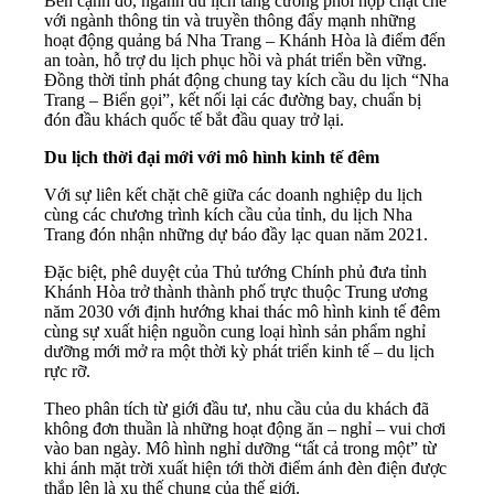
Bên cạnh đó, ngành du lịch tăng cường phối hợp chặt chẽ
với ngành thông tin và truyền thông đẩy mạnh những
hoạt động quảng bá Nha Trang – Khánh Hòa là điểm đến
an toàn, hỗ trợ du lịch phục hồi và phát triển bền vững.
Đồng thời tỉnh phát động chung tay kích cầu du lịch “Nha
Trang – Biển gọi”, kết nối lại các đường bay, chuẩn bị
đón đầu khách quốc tế bắt đầu quay trở lại.
Du lịch thời đại mới với mô hình kinh tế đêm
Với sự liên kết chặt chẽ giữa các doanh nghiệp du lịch
cùng các chương trình kích cầu của tỉnh, du lịch Nha
Trang đón nhận những dự báo đầy lạc quan năm 2021.
Đặc biệt, phê duyệt của Thủ tướng Chính phủ đưa tỉnh
Khánh Hòa trở thành thành phố trực thuộc Trung ương
năm 2030 với định hướng khai thác mô hình kinh tế đêm
cùng sự xuất hiện nguồn cung loại hình sản phẩm nghỉ
dưỡng mới mở ra một thời kỳ phát triển kinh tế – du lịch
rực rỡ.
Theo phân tích từ giới đầu tư, nhu cầu của du khách đã
không đơn thuần là những hoạt động ăn – nghỉ – vui chơi
vào ban ngày. Mô hình nghỉ dưỡng “tất cả trong một” từ
khi ánh mặt trời xuất hiện tới thời điểm ánh đèn điện được
thắp lên là xu thế chung của thế giới.