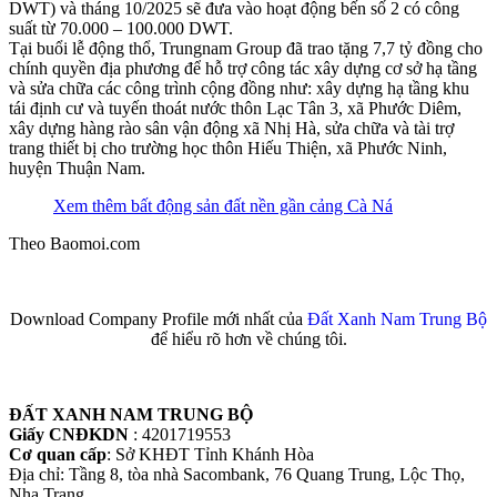
DWT) và tháng 10/2025 sẽ đưa vào hoạt động bến số 2 có công
suất từ 70.000 – 100.000 DWT.
Tại buổi lễ động thổ, Trungnam Group đã trao tặng 7,7 tỷ đồng cho
chính quyền địa phương để hỗ trợ công tác xây dựng cơ sở hạ tầng
và sửa chữa các công trình cộng đồng như: xây dựng hạ tầng khu
tái định cư và tuyến thoát nước thôn Lạc Tân 3, xã Phước Diêm,
xây dựng hàng rào sân vận động xã Nhị Hà, sửa chữa và tài trợ
trang thiết bị cho trường học thôn Hiếu Thiện, xã Phước Ninh,
huyện Thuận Nam.
Xem thêm bất động sản đất nền gần cảng Cà Ná
Theo Baomoi.com
Download Company Profile mới nhất của
Đất Xanh Nam Trung Bộ
để hiểu rõ hơn về chúng tôi.
ĐẤT XANH NAM TRUNG BỘ
Giấy CNĐKDN
: 4201719553
Cơ quan cấp
: Sở KHĐT Tỉnh Khánh Hòa
Địa chỉ: Tầng 8, tòa nhà Sacombank, 76 Quang Trung, Lộc Thọ,
Nha Trang