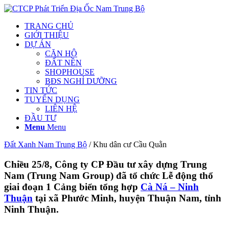
TRANG CHỦ
GIỚI THIỆU
DỰ ÁN
CĂN HỘ
ĐẤT NỀN
SHOPHOUSE
BĐS NGHỈ DƯỠNG
TIN TỨC
TUYỂN DỤNG
LIÊN HỆ
ĐẦU TƯ
Menu
Menu
Đất Xanh Nam Trung Bộ
/
Khu dân cư Cầu Quằn
Chiều 25/8, Công ty CP Đầu tư xây dựng Trung
Nam (Trung Nam Group) đã tổ chức Lễ động thổ
giai đoạn 1 Cảng biển tổng hợp
Cà Ná – Ninh
Thuận
tại xã Phước Minh, huyện Thuận Nam, tỉnh
Ninh Thuận.