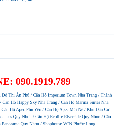
: 090.1919.789
 Đô Thị Ân Phú
/
Căn Hộ Imperium Town Nha Trang
/
Thành
/
Căn Hộ Happy Sky Nha Trang
/
Căn Hộ Marina Suites Nha
/
Căn Hộ Apec Phú Yên
/
Căn Hộ Apec Mũi Né
/
Khu Dân Cư
sidences Quy Nhơn
/
Căn Hộ Ecolife Riverside Quy Nhơn
/
Căn
a Panorama Quy Nhơn
/
Shophouse VCN Phước Long