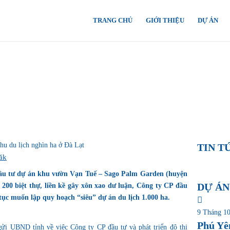
TRANG CHỦ
GIỚI THIỆU
DỰ ÁN
u du lịch nghìn ha ở Đà Lạt
TIN T
ăk
ầu tư dự án khu vườn Vạn Tuế – Sago Palm Garden (huyện
DỰ ÁN
200 biệt thự, liền kề gây xôn xao dư luận, Công ty CP đầu
 tục muốn lập quy hoạch “siêu” dự án du lịch 1.000 ha.
9 Tháng 10
Phú Yê
 UBND tỉnh về việc Công ty CP đầu tư và phát triển đô thị