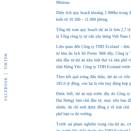
Mimosa.
Diện tích quy hoạch khoảng 1.000ha trong 
kiến từ 10.500 – 11.000 phòng.
Tổng dự toán quy hoạch dự án là hơn 2,7 tỷ
là Tổng công ty tư vấn xây dựng Việt Na
Liên quan đến Công ty THD Ecoland – đơn vị
tư khu du lịch hồ Prenn. Mới đây, Công ty
TIKTOK
nhà đầu tư dự án khu biệt thự và nhà phố
tỉnh Hưng Yên. Công ty TDH Ecoland trước đ
Theo kết quả trúng đấu thầu, dự án có vốn
FACEBOOK
185,6 tỷ đồng, còn lại là vốn huy động hợp 
Được biết, dự án này trước đây do Công ty
Đại Hưng) làm chủ đầu tư, mục tiêu ban đầ
nhiên, dù chỉ mới được đồng ý về mặt chủ
phố bán ra thị trường.
Trước sai phạm nghiêm trọng của dự án, c
án, trước khi chấp thuận cho THD Ecoland là