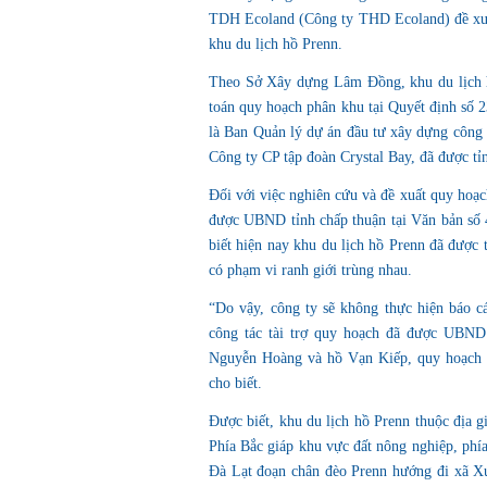
TDH Ecoland (Công ty THD Ecoland) đề xuất
khu du lịch hồ Prenn.
Theo Sở Xây dựng Lâm Đồng, khu du lịch 
toán quy hoạch phân khu tại Quyết định số 
là Ban Quản lý dự án đầu tư xây dựng công 
Công ty CP tập đoàn Crystal Bay, đã được tỉ
Đối với việc nghiên cứu và đề xuất quy hoạ
được UBND tỉnh chấp thuận tại Văn bản số 4
biết hiện nay khu du lịch hồ Prenn đã được 
có phạm vi ranh giới trùng nhau.
“Do vậy, công ty sẽ không thực hiện báo c
công tác tài trợ quy hoạch đã được UBND 
Nguyễn Hoàng và hồ Vạn Kiếp, quy hoạch
cho biết.
Được biết, khu du lịch hồ Prenn thuộc địa 
Phía Bắc giáp khu vực đất nông nghiệp, phí
Đà Lạt đoạn chân đèo Prenn hướng đi xã X