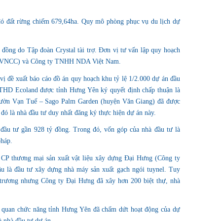
đó đất rừng chiếm 679,64ha. Quy mô phòng phục vụ du lịch dự
 đồng do Tập đoàn Crystal tài trợ. Đơn vị tư vấn lập quy hoạch
m (VNCC) và Công ty TNHH NDA Việt Nam.
 đề xuất báo cáo đồ án quy hoạch khu tỷ lệ 1/2.000 dự án đầu
 THD Ecoland được tỉnh Hưng Yên ký quyết định chấp thuận là
 vườn Vạn Tuế – Sago Palm Garden (huyện Văn Giang) đã được
ó là nhà đầu tư duy nhất đăng ký thực hiện dự án này.
 đầu tư gần 928 tỷ đồng. Trong đó, vốn góp của nhà đầu tư là
pháp.
 CP thương mại sản xuất vật liệu xây dựng Đại Hưng (Công ty
u là đầu tư xây dựng nhà máy sản xuất gạch ngói tuynel. Tuy
 trương nhưng Công ty Đại Hưng đã xây hơn 200 biệt thự, nhà
ơ quan chức năng tỉnh Hưng Yên đã chấm dứt hoạt động của dự
 nhà đầu tư dự án.