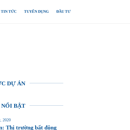
TIN TỨC
TUYỂN DỤNG
ĐẦU TƯ
ỨC DỰ ÁN
 NỔI BẬT
, 2020
n: Thị trường bất động