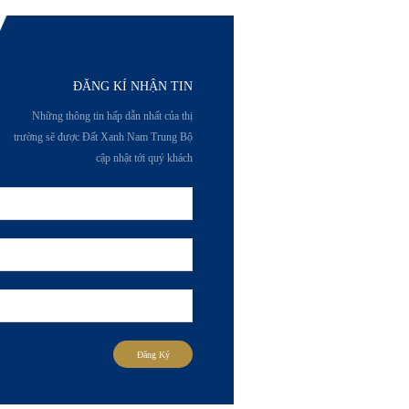
ĐĂNG KÍ NHẬN TIN
Những thông tin hấp dẫn nhất của thị
trường sẽ được Đất Xanh Nam Trung Bộ
cập nhật tới quý khách
Đăng Ký