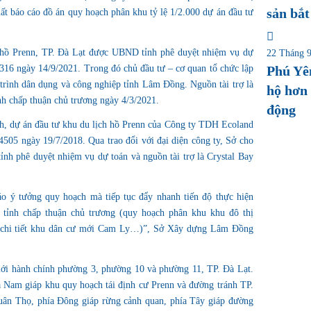
sản bắt
 báo cáo đồ án quy hoạch phân khu tỷ lệ 1/2.000 dự án đầu tư
hồ Prenn, TP. Đà Lạt được UBND tỉnh phê duyệt nhiệm vụ dự
22 Tháng 9
Phú Yê
2316 ngày 14/9/2021. Trong đó chủ đầu tư – cơ quan tổ chức lập
trình dân dụng và công nghiệp tỉnh Lâm Đồng. Nguồn tài trợ là
hộ hơn 
nh chấp thuận chủ trương ngày 4/3/2021.
động
ch, dự án đầu tư khu du lịch hồ Prenn của Công ty TDH Ecoland
505 ngày 19/7/2018. Qua trao đổi với đại diện công ty, Sở cho
tỉnh phê duyệt nhiệm vụ dự toán và nguồn tài trợ là Crystal Bay
áo ý tưởng quy hoạch mà tiếp tục đẩy nhanh tiến độ thực hiện
tỉnh chấp thuận chủ trương (quy hoạch phân khu khu đô thị
 chi tiết khu dân cư mới Cam Ly…)”, Sở Xây dựng Lâm Đồng
giới hành chính phường 3, phường 10 và phường 11, TP. Đà Lạt.
a Nam giáp khu quy hoạch tái định cư Prenn và đường tránh TP.
uân Thọ, phía Đông giáp rừng cảnh quan, phía Tây giáp đường