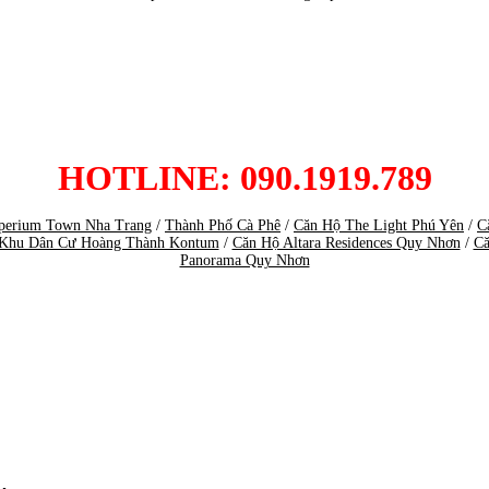
HOTLINE: 090.1919.789
perium Town Nha Trang
/
Thành Phố Cà Phê
/
Căn Hộ The Light Phú Yên
/
C
Khu Dân Cư Hoàng Thành Kontum
/
Căn Hộ Altara Residences Quy Nhơn
/
Că
Panorama Quy Nhơn