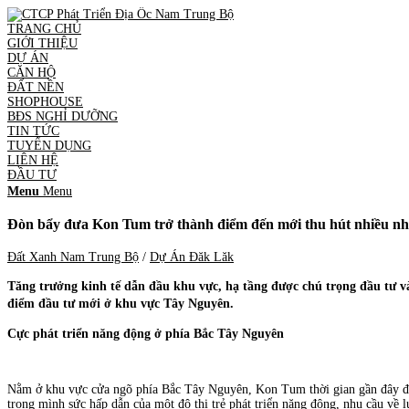
TRANG CHỦ
GIỚI THIỆU
DỰ ÁN
CĂN HỘ
ĐẤT NỀN
SHOPHOUSE
BĐS NGHỈ DƯỠNG
TIN TỨC
TUYỂN DỤNG
LIÊN HỆ
ĐẦU TƯ
Menu
Menu
Đòn bẩy đưa Kon Tum trở thành điểm đến mới thu hút nhiều nh
Đất Xanh Nam Trung Bộ
/
Dự Án Đăk Lăk
Tăng trưởng kinh tế dẫn đầu khu vực, hạ tầng được chú trọng đầu tư v
điểm đầu tư mới ở khu vực Tây Nguyên.
Cực phát triển năng động ở phía Bắc Tây Nguyên
Nằm ở khu vực cửa ngõ phía Bắc Tây Nguyên, Kon Tum thời gian gần đây được
trong mình sức hấp dẫn của một đô thị trẻ phát triển năng động, nhu cầu về lư