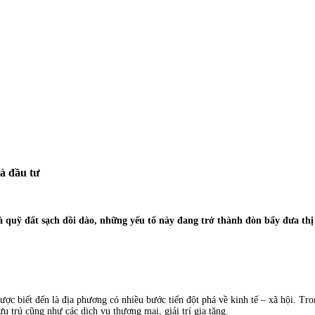
à đầu tư
à quỹ đất sạch dồi dào, những yếu tố này đang trở thành đòn bẩy đưa t
 biết đến là địa phương có nhiều bước tiến đột phá về kinh tế – xã hội. Tro
u trú cũng như các dịch vụ thương mại, giải trí gia tăng.