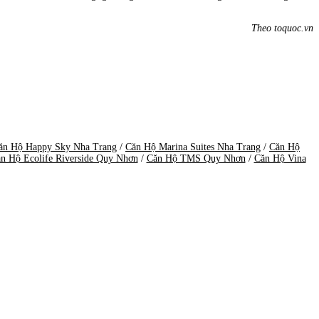
Theo toquoc.vn
ăn Hộ Happy Sky Nha Trang
/
Căn Hộ Marina Suites Nha Trang
/
Căn Hộ
n Hộ Ecolife Riverside Quy Nhơn
/
Căn Hộ TMS Quy Nhơn
/
Căn Hộ Vina