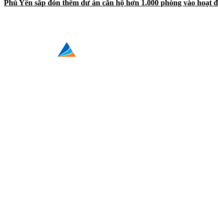
Phú Yên sắp đón thêm dư án căn hộ hơn 1.000 phòng vào hoạt 
KHÁNH HOÀ
Điện Thoại
0901919789
Hội Sở: 76 Quang Trung, Lộc Thọ Nha Trang
ĐAK LAK
Điện Thoại
0798989689
139 Lê Thánh Tông, Tân Lợi, Buôn Ma Thuột, Đăk Lăk
BÌNH ĐỊNH
Điện Thoại
0855 988 789
155 Tây Sơn, Ghềnh Ráng, Quy Nhơn, Bình Định