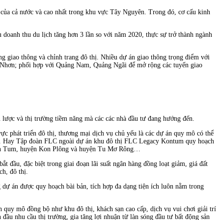
 của cả nước và cao nhất trong khu vực Tây Nguyên. Trong đó, cơ cấu kinh
oanh thu du lịch tăng hơn 3 lần so với năm 2020, thực sự trở thành ngành
ầng giao thông và chỉnh trang đô thị. Nhiều dự án giao thông trọng điểm với
Quy Nhơn; phối hợp với Quảng Nam, Quảng Ngãi để mở rộng các tuyến giao
lược và thị trường tiềm năng mà các các nhà đầu tư đang hướng đến.
ực phát triển đô thị, thương mại dịch vụ chủ yếu là các dự án quy mô có thể
ng. Hay Tập đoàn FLC ngoài dự án khu đô thị FLC Legacy Kontum quy hoạch
TP Kon Tum, huyện Kon Plông và huyện Tu Mơ Rông…
 đầu, đặc biệt trong giai đoạn lãi suất ngân hàng đồng loạt giảm, giá đất
h, đô thị.
 dự án được quy hoạch bài bản, tích hợp đa dạng tiện ích luôn nằm trong
h quy mô đồng bộ như khu đô thị, khách sạn cao cấp, dịch vụ vui chơi giải trí
ầu nhu cầu thị trường, gia tăng lợi nhuận từ làn sóng đầu tư bất động sản