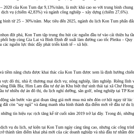
016 – 2020 của Kon Tum đạt 9,13%/năm, là mức khá cao so với trung bình chung
 – dịch vụ (chiếm 42,83%) và ngành công nghiệp – xây dựng (chiếm 27,6%).
 bình từ 25 – 30%/năm. Mục tiêu đến 2025, ngành du lịch Kon Tum phấn đấu d
ũi nhọn đột phá, Kon Tum tập trung thu hút các nguồn đầu tư vào cải thiện hạ t
như: phối hợp cùng Gia Lai và Bình Định đề xuất làm đường cao tốc Pleiku – 
các nguồn lực thúc đẩy phát triển kinh tế – xã hội.
 và tiềm năng chưa được khai thác của Kon Tum được xem là định hướng chiến 
 vực đô thị, nhà ở; thương mại dịch vụ; nông nghiệp, lâm nghiệp. Riêng lĩnh v
sông Đăk Bla; Him Lam đầu tư dự án Khu biệt thự sinh thái tại xã Chư Hre
u đầu tư nhiều dự án đô thị, du lịch nghỉ dưỡng, sân golf, nông nghiệp tại 
ộng sản bước vào giai đoạn tăng giá mới mua mà nên đón cơ hội ngay từ lúc bắt
đất còn “say ngủ” và đang manh nha hình thành địa điểm mới về đầu tư du lịc
những tín hiệu rục rịch tăng kể từ cuối năm 2019 trở lại đây. Trong đó, những
 dịch vụ du lịch, sự kiện tại Kon Tum ngày càng tăng cao, nhưng các công trìn
rở thành tâm điểm khai phá mới của các doanh nghiệp và nhà đầu tư nhằm đón đ