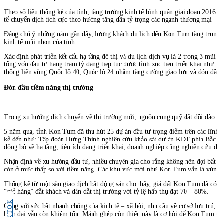
Theo số liệu thống kê của tỉnh, tăng trưởng kinh tế bình quân giai đoạn 2
tế chuyển dịch tích cực theo hướng tăng dần tỷ trọng các ngành thương mại
Đáng chú ý những năm gần đây, lượng khách du lịch đến Kon Tum tăng trung
kinh tế mũi nhọn của tỉnh.
Xác định phát triển kết cấu hạ tầng đô thị và du lịch dịch vụ là 2 trong 3 m
tổng vốn đầu tư hàng trăm tỷ đang tiếp tục được tỉnh xúc tiến triển khai 
thông liên vùng Quốc lộ 40, Quốc lộ 24 nhằm tăng cường giao lưu và đón đầu 
Đón đầu tiềm năng thị trường
Trong xu hướng dịch chuyển về thị trường mới, nguồn cung quỹ đất dồi dào
5 năm qua, tỉnh Kon Tum đã thu hút 25 dự án đầu tư trọng điểm trên các lĩnh
kể đến như: Tập đoàn Hưng Thịnh nghiên cứu khảo sát dự án KĐT phía Bắc 
đồng bộ về hạ tầng, tiện ích đang triển khai, doanh nghiệp cũng nghiên cứ
Nhận định về xu hướng đầu tư, nhiều chuyên gia cho rằng không nên đợi bất đ
còn ở mức thấp so với tiềm năng. Các khu vực mới như Kon Tum vẫn là vùng 
Thống kê từ một sàn giao dịch bất động sản cho thấy, giá đất Kon Tum đã có 
“giỏ hàng” đắt khách và dẫn dắt thị trường với tỷ lệ hấp thụ đạt 70 – 80%.
TIKTOK
Cùng với sức bật nhanh chóng của kinh tế – xã hội, nhu cầu về cơ sở lưu trú,
hiện đại vẫn còn khiêm tốn. Mảnh ghép còn thiếu này là cơ hội để Kon Tum t