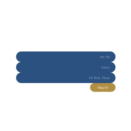
ĐĂNG KÍ NHẬN TIN
Những thông tin hấp dẫn nhất của thị trường sẽ được Đất Xanh
Nam Trung Bộ cập nhật tới quý khách
Đăng Ký