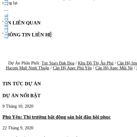
mang lại.
FACEBOOK
TIN LIÊN QUAN
THÔNG TIN LIÊN HỆ
Dự Án Phân Phối:
Tnr Stars Đak Đoa
/
Khu Đô Thị Ân Phú
/
Căn Hộ Im
Hacom Mall Ninh Thuận
/
Căn Hộ Apec Phú Yên
/
Căn Hộ Apec Mũi Né
/
TIN TỨC DỰ ÁN
DỰ ÁN NỔI BẬT
9 Tháng 10, 2020
Phú Yên: Thị trường bất động sản bắt đầu hồi phục
22 Tháng 9, 2020