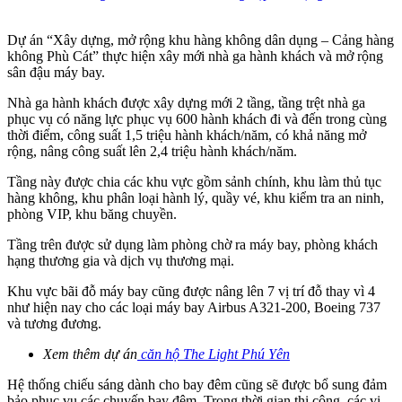
Dự án “Xây dựng, mở rộng khu hàng không dân dụng – Cảng hàng
không Phù Cát” thực hiện xây mới nhà ga hành khách và mở rộng
sân đậu máy bay.
Nhà ga hành khách được xây dựng mới 2 tầng, tầng trệt nhà ga
phục vụ có năng lực phục vụ 600 hành khách đi và đến trong cùng
thời điểm, công suất 1,5 triệu hành khách/năm, có khả năng mở
rộng, nâng công suất lên 2,4 triệu hành khách/năm.
Tầng này được chia các khu vực gồm sảnh chính, khu làm thủ tục
hàng không, khu phân loại hành lý, quầy vé, khu kiểm tra an ninh,
phòng VIP, khu băng chuyền.
Tầng trên được sử dụng làm phòng chờ ra máy bay, phòng khách
hạng thương gia và dịch vụ thương mại.
Khu vực bãi đỗ máy bay cũng được nâng lên 7 vị trí đỗ thay vì 4
như hiện nay cho các loại máy bay Airbus A321-200, Boeing 737
và tương đương.
Xem thêm dự án
căn hộ The Light Phú Yên
Hệ thống chiếu sáng dành cho bay đêm cũng sẽ được bổ sung đảm
bảo phục vụ các chuyến bay đêm. Trong thời gian thi công, các vị