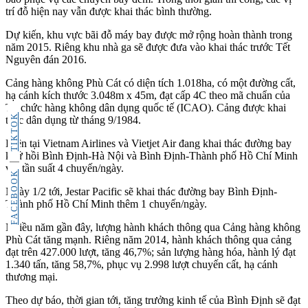
trí đỗ hiện nay vẫn được khai thác bình thường.
Dự kiến, khu vực bãi đỗ máy bay được mở rộng hoàn thành trong
năm 2015. Riêng khu nhà ga sẽ được đưa vào khai thác trước Tết
Nguyên đán 2016.
Cảng hàng không Phù Cát có diện tích 1.018ha, có một đường cất,
hạ cánh kích thước 3.048m x 45m, đạt cấp 4C theo mã chuẩn của
Tổ chức hàng không dân dụng quốc tế (ICAO). Cảng được khai
TIKTOK
thác dân dụng từ tháng 9/1984.
Hiện tại Vietnam Airlines và Vietjet Air đang khai thác đường bay
khứ hồi Bình Định-Hà Nội và Bình Định-Thành phố Hồ Chí Minh
với tần suất 4 chuyến/ngày.
FACEBOOK
Ngày 1/2 tới, Jestar Pacific sẽ khai thác đường bay Bình Định-
Thành phố Hồ Chí Minh thêm 1 chuyến/ngày.
Nhiều năm gần đây, lượng hành khách thông qua Cảng hàng không
Phù Cát tăng mạnh. Riêng năm 2014, hành khách thông qua cảng
đạt trên 427.000 lượt, tăng 46,7%; sản lượng hàng hóa, hành lý đạt
1.340 tấn, tăng 58,7%, phục vụ 2.998 lượt chuyến cất, hạ cánh
thương mại.
Theo dự báo, thời gian tới, tăng trưởng kinh tế của Bình Định sẽ đạt