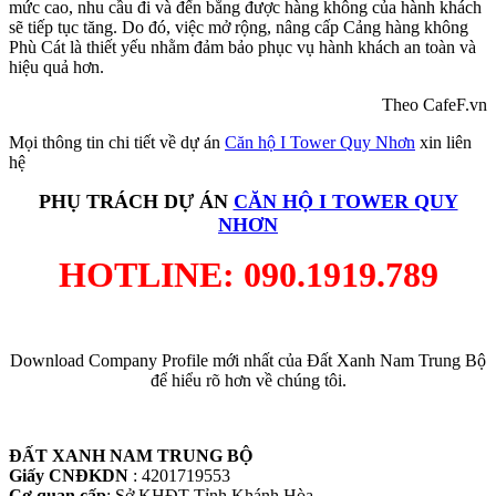
mức cao, nhu cầu đi và đến bằng được hàng không của hành khách
sẽ tiếp tục tăng. Do đó, việc mở rộng, nâng cấp Cảng hàng không
Phù Cát là thiết yếu nhằm đảm bảo phục vụ hành khách an toàn và
hiệu quả hơn.
Theo CafeF.vn
Mọi thông tin chi tiết về dự án
Căn hộ I Tower Quy Nhơn
xin liên
hệ
PHỤ TRÁCH DỰ ÁN
CĂN HỘ I TOWER QUY
NHƠN
HOTLINE: 090.1919.789
Download Company Profile mới nhất của Đất Xanh Nam Trung Bộ
để hiểu rõ hơn về chúng tôi.
ĐẤT XANH NAM TRUNG BỘ
Giấy CNĐKDN
: 4201719553
Cơ quan cấp
: Sở KHĐT Tỉnh Khánh Hòa