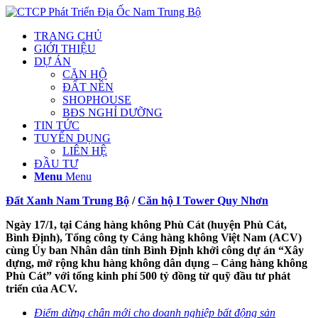
TRANG CHỦ
GIỚI THIỆU
DỰ ÁN
CĂN HỘ
ĐẤT NỀN
SHOPHOUSE
BĐS NGHỈ DƯỠNG
TIN TỨC
TUYỂN DỤNG
LIÊN HỆ
ĐẦU TƯ
Menu
Menu
Đất Xanh Nam Trung Bộ
/
Căn hộ I Tower Quy Nhơn
Ngày 17/1, tại Cảng hàng không Phù Cát (huyện Phù Cát,
Bình Định), Tổng công ty Cảng hàng không Việt Nam (ACV)
cùng Ủy ban Nhân dân tỉnh Bình Định khởi công dự án “Xây
dựng, mở rộng khu hàng không dân dụng – Cảng hàng không
Phù Cát” với tổng kinh phí 500 tỷ đồng từ quỹ đầu tư phát
triển của ACV.
Điểm dừng chân mới cho doanh nghiệp bất động sản