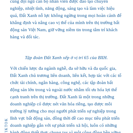
cùng đội ngũ cán bộ nhân viên được đào tạo chuyên
nghiệp, nhiệt tình, năng động, sáng tạo và làm việc hiệu
quả, Ðất Xanh nỗ lực không ngừng trong mọi hoàn cảnh để
khẳng định và nâng cao vị thế của mình trên thị trường bất
động sản Việt Nam, giữ vững niềm tin trong tâm trí khách
hàng và đối tác.
Tập đoàn Đất Xanh xếp ở vị trí 65 của BXH.
Với chiến lược đa ngành nghề, đa sở hữu và đa quốc gia,
Đất Xanh chủ trương liên doanh, liên kết, hợp tác với các tổ
chức tài chính, ngân hàng, công nghệ, các tập đoàn bất
động sản lớn trong và ngoài nước nhằm tối ưu hóa lợi thế
cạnh tranh trên thị trường. Đất Xanh là một trong những
doanh nghiệp có được nét văn hóa riêng, tạo được môi
trường lý tưởng cho mọi người phát triển sự nghiệp trong
lĩnh vực bất động sản, đồng thời đề cao mục tiêu phát triển
TIKTOK
doanh nghiệp gắn với sự phát triển xã hội, luôn có những
hành động thiết thực chung tay vì một cộng đồng bền vững