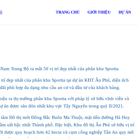
TRANG CHỦ
GIỚI THIỆU
DỰ ÁN
Nam Trung Bộ ra mắt 50 vị trí đẹp nhất của phân khu Sportia
trí đẹp nhất của phân khu Sportia tại dự án KĐT Ân Phú, diện tích
 đãi phù hợp đa dạng nhu cầu an cư và đầu tư của khách hàng.
ệu ra thị trường phân khu Sportia với pháp lý sở hữu vĩnh viễn và
dự án được săn đón nhất khu vực Tây Nguyên trong quý II/2021.
ng tâm Đô thị mới Đông Bắc Buôn Ma Thuột, mặt tiền đường Hà Huy
sầm uất bậc nhất Thành phố. Đặc biệt, Khu đô thị Ân Phú sở hữu vị trí
mới được quy hoạch hơn 42 hecta và cụm công nghiệp Tân An quy mô