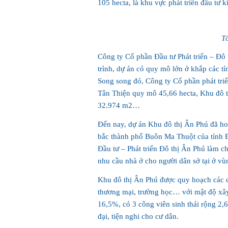
105 hecta, là khu vực phát triển đầu tư
T
Công ty Cổ phần Đầu tư Phát triển – Đô t
trình, dự án có quy mô lớn ở khắp các
Song song đó, Công ty Cổ phần phát triể
Tân Thiện quy mô 45,66 hecta, Khu đô 
32.974 m2…
Đến nay, dự án Khu đô thị Ân Phú đã hoà
bắc thành phố Buôn Ma Thuột của tỉnh 
Đầu tư – Phát triển Đô thị Ân Phú làm c
nhu cầu nhà ở cho người dân sở tại ở v
Khu đô thị Ân Phú được quy hoạch các di
thương mại, trường học… với mật độ xâ
16,5%, có 3 công viên sinh thái rộng 2,6
đại, tiện nghi cho cư dân.