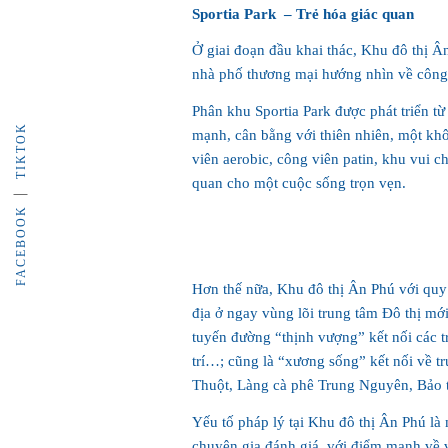
Sportia Park –
Trẻ hóa giác quan
Ở giai đoạn đầu khai thác, Khu đô thị 
nhà phố thương mại hướng nhìn về công 
Phân khu Sportia Park được phát triển t
TIKTOK
mạnh, cân bằng với thiên nhiên, một khôn
viên aerobic, công viên patin, khu vui ch
quan cho một cuộc sống trọn vẹn.
FACEBOOK
Hơn thế nữa, Khu đô thị Ân Phú với quy 
địa ở ngay vùng lõi trung tâm Đô thị m
tuyến đường “thịnh vượng” kết nối các tr
trí…; cũng là “xương sống” kết nối về 
Thuột, Làng cà phê Trung Nguyên, Bảo 
Yếu tố pháp lý tại Khu đô thị Ân Phú là 
chuyên gia đánh giá, với điểm mạnh về vị