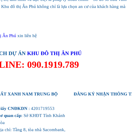
 án Khu đô thị Ân Phú không chỉ là lựa chọn an cư của khách hàng mà
ị Ân Phú
xin liên hệ
CH DỰ ÁN
KHU ĐÔ THỊ ÂN PHÚ
INE: 090.1919.789
ẤT XANH NAM TRUNG BỘ
ĐĂNG KÝ NHẬN THÔNG T
iấy CNĐKDN
: 4201719553
ơ quan cấp
: Sở KHĐT Tỉnh Khánh
òa
ịa chỉ: Tầng 8, tòa nhà Sacombank,