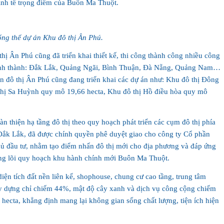
 kinh tế trọng điểm của Buôn Ma Thuột.
ổng thể dự án Khu đô thị Ân Phú.
hị Ân Phú cũng đã triển khai thiết kế, thi công thành công nhiều công
 tỉnh thành: Đắk Lắk, Quảng Ngãi, Bình Thuận, Đà Nẵng, Quảng Nam…
n đô thị Ân Phú cũng đang triển khai các dự án như: Khu đô thị Đông
thị Sa Huỳnh quy mô 19,66 hecta, Khu đô thị Hồ điều hòa quy mô
n thiện hạ tầng đô thị theo quy hoạch phát triển các cụm đô thị phía
Đắk Lắk, đã được chính quyền phê duyệt giao cho công ty Cổ phần
hủ đầu tư, nhằm tạo điểm nhấn đô thị mới cho địa phương và đáp ứng
ùng lõi quy hoạch khu hành chính mới Buôn Ma Thuột.
ện tích đất nền liên kế, shophouse, chung cư cao tầng, trung tâm
y dựng chỉ chiếm 44%, mật độ cây xanh và dịch vụ công cộng chiếm
 hecta, khẳng định mang lại không gian sống chất lượng, tiện ích hiện