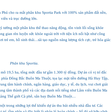
Ân Phú cho ra mắt phân khu Sportia Park với 100% sản phẩm đất nền,
viên và trục đường lớn.
ừ ý tưởng một phân khu thể thao năng động, tôn vinh lối sống khỏe
g gian rèn luyện sức khỏe ngoài trời với tiện ích nổi bật như công
ơi trẻ em, hồ sinh thái…tái tạo nguồn năng lượng tích cực, trẻ hóa giác
Phân khu Sportia.
mô 19,5 ha, tổng mức đầu tư gần 1.300 tỷ đồng. Dự án có vị trí đắc
ới phía Đông Bắc Buôn Ma Thuột, tọa lạc mặt tiền đường Hà Huy Tập,
ung tâm hành chính, ngân hàng, giáo dục, y tế, du lịch, vui chơi giải
trung tâm thành phố và các địa danh nổi tiếng như Lâm viên Buôn Ma
tàng Thế giới Cà phê, sân bay Buôn Ma Thuột…
một trong những lợi thế khiến dự án thu hút nhiều nhà đầu tư. Các
 trí, tầm nhìn và đặc biệt là pháp lý hoàn chỉnh – Sổ đỏ sở hữu vĩnh