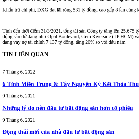
Khấu trừ chi phí, DXG đạt lãi ròng 531 tỷ đồng, cao gấp 8 lần cùn
Tính đến thời điểm 31/3/2021, tổng tài sản Công ty tăng lên 25.675 tỷ
động sản dở dang như Opal Boulevard, Gem Riverside (TP HCM) và 
đang vay nợ tài chính 7.137 tỷ đồng, tăng 20% so với đầu năm.
TIN LIÊN QUAN
7 Tháng 6, 2022
6 Tỉnh Miền Trung & Tây Nguyên Ký Kết Thỏa Thu
9 Tháng 6, 2021
Những lý do nên đầu tư bất động sản hơn cổ phiếu
9 Tháng 6, 2021
Động thái mới của nhà đầu tư bất động sản