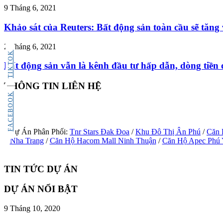
9 Tháng 6, 2021
Khảo sát của Reuters: Bất động sản toàn cầu sẽ tăng
2 Tháng 6, 2021
TIKTOK
Bất động sản vẫn là kênh đầu tư hấp dẫn, dòng tiền
THÔNG TIN LIÊN HỆ
FACEBOOK
Dự Án Phân Phối:
Tnr Stars Đak Đoa
/
Khu Đô Thị Ân Phú
/
Căn 
Nha Trang
/
Căn Hộ Hacom Mall Ninh Thuận
/
Căn Hộ Apec Phú
TIN TỨC DỰ ÁN
DỰ ÁN NỔI BẬT
9 Tháng 10, 2020