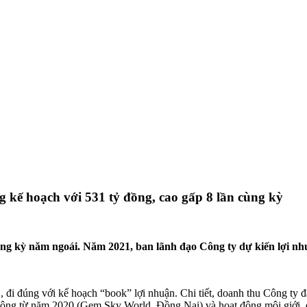
kế hoạch với 531 tỷ đồng, cao gấp 8 lần cùng kỳ
cùng kỳ năm ngoái. Năm 2021, ban lãnh đạo Công ty dự kiến lợi n
 đúng với kế hoạch “book” lợi nhuận. Chi tiết, doanh thu Công ty đ
 công từ năm 2020 (Gem Sky World, Đồng Nai) và hoạt động môi giới, d