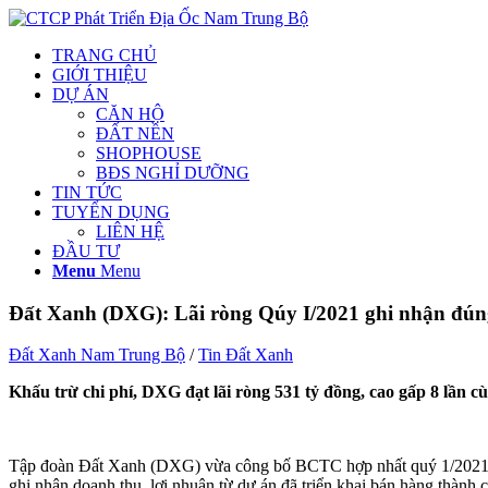
TRANG CHỦ
GIỚI THIỆU
DỰ ÁN
CĂN HỘ
ĐẤT NỀN
SHOPHOUSE
BĐS NGHỈ DƯỠNG
TIN TỨC
TUYỂN DỤNG
LIÊN HỆ
ĐẦU TƯ
Menu
Menu
Đất Xanh (DXG): Lãi ròng Qúy I/2021 ghi nhận đúng 
Đất Xanh Nam Trung Bộ
/
Tin Đất Xanh
Khấu trừ chi phí, DXG đạt lãi ròng 531 tỷ đồng, cao gấp 8 lần 
Tập đoàn Đất Xanh (DXG) vừa công bố BCTC hợp nhất quý 1/2021, đi
ghi nhận doanh thu, lợi nhuận từ dự án đã triển khai bán hàng thành