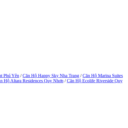
ht Phú Yên
/
Căn Hộ Happy Sky Nha Trang
/
Căn Hộ Marina Suites
n Hộ Altara Residences Quy Nhơn
/
Căn Hộ Ecolife Riverside Quy