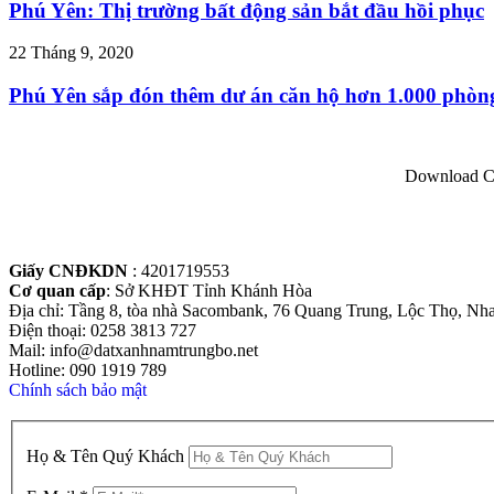
Phú Yên: Thị trường bất động sản bắt đầu hồi phục
22 Tháng 9, 2020
Phú Yên sắp đón thêm dư án căn hộ hơn 1.000 phòn
Download Co
Giấy CNĐKDN
: 4201719553
Cơ quan cấp
: Sở KHĐT Tỉnh Khánh Hòa
Địa chỉ: Tầng 8, tòa nhà Sacombank, 76 Quang Trung, Lộc Thọ, Nh
Điện thoại: 0258 3813 727
Mail: info@datxanhnamtrungbo.net
Hotline: 090 1919 789
Chính sách bảo mật
Họ & Tên Quý Khách