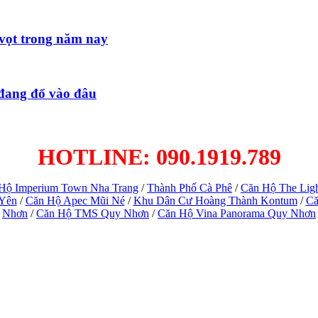
 vọt trong năm nay
 đang đổ vào đâu
HOTLINE: 090.1919.789
Hộ Imperium Town Nha Trang
/
Thành Phố Cà Phê
/
Căn Hộ The Lig
 Yên
/
Căn Hộ Apec Mũi Né
/
Khu Dân Cư Hoàng Thành Kontum
/
Că
Nhơn
/
Căn Hộ TMS Quy Nhơn
/
Căn Hộ Vina Panorama Quy Nhơn