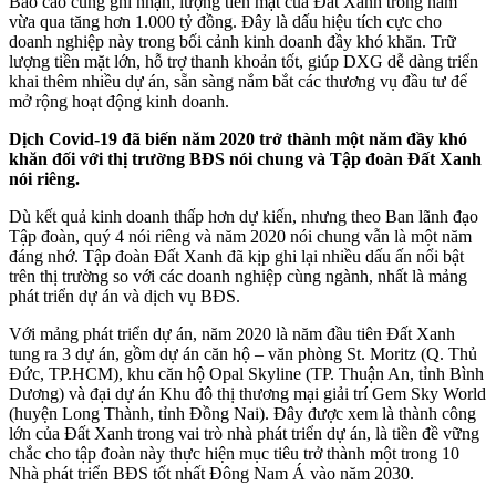
Báo cáo cũng ghi nhận, lượng tiền mặt của Đất Xanh trong năm
vừa qua tăng hơn 1.000 tỷ đồng. Đây là dấu hiệu tích cực cho
doanh nghiệp này trong bối cảnh kinh doanh đầy khó khăn. Trữ
lượng tiền mặt lớn, hỗ trợ thanh khoản tốt, giúp DXG dễ dàng triển
khai thêm nhiều dự án, sẵn sàng nắm bắt các thương vụ đầu tư để
mở rộng hoạt động kinh doanh.
Dịch Covid-19 đã biến năm 2020 trở thành một năm đầy khó
khăn đối với thị trường BĐS nói chung và Tập đoàn Đất Xanh
nói riêng.
Dù kết quả kinh doanh thấp hơn dự kiến, nhưng theo Ban lãnh đạo
Tập đoàn, quý 4 nói riêng và năm 2020 nói chung vẫn là một năm
đáng nhớ. Tập đoàn Đất Xanh đã kịp ghi lại nhiều dấu ấn nổi bật
trên thị trường so với các doanh nghiệp cùng ngành, nhất là mảng
phát triển dự án và dịch vụ BĐS.
Với mảng phát triển dự án, năm 2020 là năm đầu tiên Đất Xanh
tung ra 3 dự án, gồm dự án căn hộ – văn phòng St. Moritz (Q. Thủ
Đức, TP.HCM), khu căn hộ Opal Skyline (TP. Thuận An, tỉnh Bình
Dương) và đại dự án Khu đô thị thương mại giải trí Gem Sky World
(huyện Long Thành, tỉnh Đồng Nai). Đây được xem là thành công
lớn của Đất Xanh trong vai trò nhà phát triển dự án, là tiền đề vững
chắc cho tập đoàn này thực hiện mục tiêu trở thành một trong 10
Nhà phát triển BĐS tốt nhất Đông Nam Á vào năm 2030.