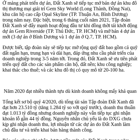
Ở mảng phát triển dự án, Đất Xanh sẽ tiếp tục mở bán dự án khu đô
thị thương mại giải trí Gem Sky World (Long Thành, Đồng Nai),
khu căn hộ cao cấp Opal Skyline (TP. Thuận An, Bình Dương)
trong năm nay. Đặc biệt, trong 6 tháng cuối năm 2021, Tập đoàn
Đất Xanh sẽ đẩy mạnh hoạt động đầu tư khi đồng thời tái khởi động
dự án Gem Riverside (TP. Thủ Đức, TP. HCM) và mở bán 4 dự án
mới (3 dự án ở Bình Dương và 1 dự án ở Q.7, TP. HCM).
Được biết, tập đoàn này sẽ tiếp tục mở rộng quỹ đất bao gồm cả quỹ
đất ngắn hạn, trung hạn và dài hạn, đáp ứng nhu cầu phát triển của
doanh nghiệp trong 3-5 năm tới. Trong đó, Đất Xanh sẽ ưu tiên phát
triển quỹ đất cho các sản phẩm căn hộ, đất nền; khu công nghiệp;
khai thác cho thuê; và các khu đô thị có quy mô từ 20-100 ha.
Năm 2020 đạt nhiều thành tựu dù kinh doanh không mấy khả quan
Tổng kết sơ bộ quý 4/2020, dù tổng tài sản Tập đoàn Đất Xanh đã
đạt hơn 23.510 tỷ (tăng 1.284 tỷ so với quý trước), doanh thu thuần
đạt 1.013 tỷ đồng nhưng doanh nghiệp này vẫn tiếp tục ghi nhận
khoản lỗ gần 44 tỷ đồng. Nguyên nhân chủ yếu là do DXG chưa
kịp ghi nhận doanh thu, lợi nhuận từ các dự án do Đất Xanh làm
chủ đầu tư và triển khai bán hàng thành công.