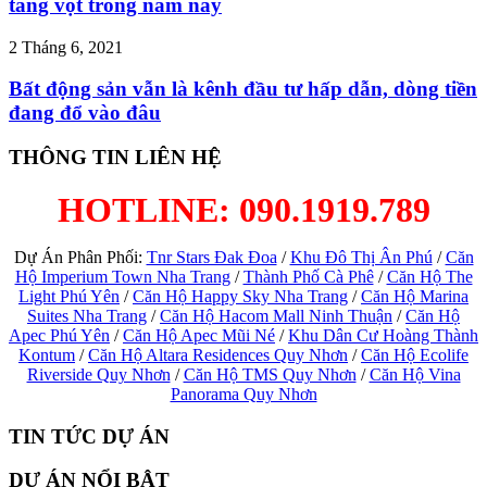
tăng vọt trong năm nay
2 Tháng 6, 2021
Bất động sản vẫn là kênh đầu tư hấp dẫn, dòng tiền
đang đổ vào đâu
THÔNG TIN LIÊN HỆ
HOTLINE: 090.1919.789
Dự Án Phân Phối:
Tnr Stars Đak Đoa
/
Khu Đô Thị Ân Phú
/
Căn
Hộ Imperium Town Nha Trang
/
Thành Phố Cà Phê
/
Căn Hộ The
Light Phú Yên
/
Căn Hộ Happy Sky Nha Trang
/
Căn Hộ Marina
Suites Nha Trang
/
Căn Hộ Hacom Mall Ninh Thuận
/
Căn Hộ
Apec Phú Yên
/
Căn Hộ Apec Mũi Né
/
Khu Dân Cư Hoàng Thành
Kontum
/
Căn Hộ Altara Residences Quy Nhơn
/
Căn Hộ Ecolife
Riverside Quy Nhơn
/
Căn Hộ TMS Quy Nhơn
/
Căn Hộ Vina
Panorama Quy Nhơn
TIN TỨC DỰ ÁN
DỰ ÁN NỔI BẬT