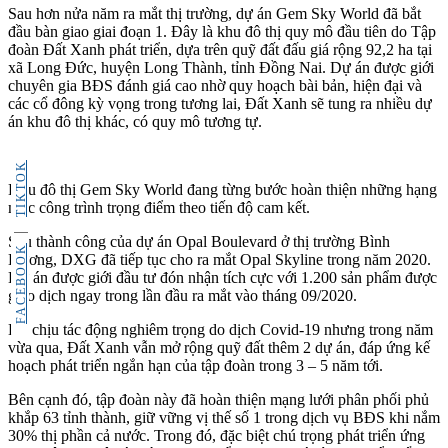
Sau hơn nửa năm ra mắt thị trường, dự án Gem Sky World đã bắt
đầu bàn giao giai đoạn 1. Đây là khu đô thị quy mô đầu tiên do Tập
đoàn Đất Xanh phát triển, dựa trên quỹ đất đấu giá rộng 92,2 ha tại
xã Long Đức, huyện Long Thành, tỉnh Đồng Nai. Dự án được giới
chuyên gia BĐS đánh giá cao nhờ quy hoạch bài bản, hiện đại và
các cổ đông kỳ vọng trong tương lai, Đất Xanh sẽ tung ra nhiều dự
án khu đô thị khác, có quy mô tương tự.
TIKTOK
Khu đô thị Gem Sky World đang từng bước hoàn thiện những hạng
mục công trình trọng điểm theo tiến độ cam kết.
Sau thành công của dự án Opal Boulevard ở thị trường Bình
FACEBOOK
Dương, DXG đã tiếp tục cho ra mắt Opal Skyline trong năm 2020.
Dự án được giới đầu tư đón nhận tích cực với 1.200 sản phẩm được
giao dịch ngay trong lần đầu ra mắt vào tháng 09/2020.
Dù chịu tác động nghiêm trọng do dịch Covid-19 nhưng trong năm
vừa qua, Đất Xanh vẫn mở rộng quỹ đất thêm 2 dự án, đáp ứng kế
hoạch phát triển ngắn hạn của tập đoàn trong 3 – 5 năm tới.
Bên cạnh đó, tập đoàn này đã hoàn thiện mạng lưới phân phối phủ
khắp 63 tỉnh thành, giữ vững vị thế số 1 trong dịch vụ BĐS khi nắm
30% thị phần cả nước. Trong đó, đặc biệt chú trọng phát triển ứng