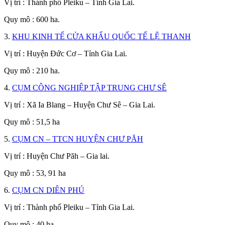
Vị trí : Thành phố Pleiku – Tỉnh Gia Lai.
Quy mô : 600 ha.
3.
KHU KINH TẾ CỬA KHẨU QUỐC TẾ LỆ THANH
Vị trí : Huyện Đức Cơ – Tỉnh Gia Lai.
Quy mô : 210 ha.
4.
CỤM CÔNG NGHIỆP TẬP TRUNG CHƯ SÊ
Vị trí : Xã Ia Blang – Huyện Chư Sê – Gia Lai.
Quy mô : 51,5 ha
5.
CỤM CN – TTCN HUYỆN CHƯ PĂH
Vị trí : Huyện Chư Păh – Gia lai.
Quy mô : 53, 91 ha
6.
CỤM CN DIÊN PHÚ
Vị trí : Thành phố Pleiku – Tỉnh Gia Lai.
Quy mô : 40 ha.