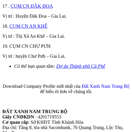
17 .
CỤM CN ĐĂK ĐOA
Vị trí : Huyện Đăk Đoa – Gia Lai.
18.
CỤM CN AN KHÊ
Vị trí : Thị Xã An Khê – Gia Lai.
19. CỤM CN CHƯ PƯH
Vị trí : huyện Chư Pưh – Gia Lai.
Có thể bạn quan tâm:
Dự án Thành phố Cà Phê
Download Company Profile mới nhất của
Đất Xanh Nam Trung Bộ
để hiểu rõ hơn về chúng tôi.
ĐẤT XANH NAM TRUNG BỘ
Giấy CNĐKDN
: 4201719553
Cơ quan cấp
: Sở KHĐT Tỉnh Khánh Hòa
Địa chỉ: Tầng 8, tòa nhà Sacombank, 76 Quang Trung, Lộc Thọ,