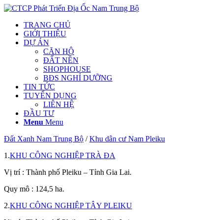
TRANG CHỦ
GIỚI THIỆU
DỰ ÁN
CĂN HỘ
ĐẤT NỀN
SHOPHOUSE
BĐS NGHỈ DƯỠNG
TIN TỨC
TUYỂN DỤNG
LIÊN HỆ
ĐẦU TƯ
Menu
Menu
Đất Xanh Nam Trung Bộ
/
Khu dân cư Nam Pleiku
1.
KHU CÔNG NGHIỆP TRÀ ĐA
Vị trí : Thành phố Pleiku – Tỉnh Gia Lai.
Quy mô : 124,5 ha.
2.
KHU CÔNG NGHIỆP TÂY PLEIKU