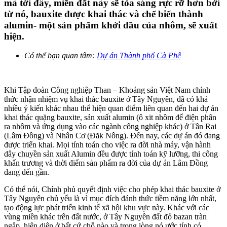
mà tới đây, miền đất này sẽ tỏa sáng rực rỡ hơn bởi
từ nó, bauxite được khai thác và chế biến thành
alumin- một sản phẩm khởi đầu của nhôm, sẽ xuất
hiện.
Có thể bạn quan tâm:
Dự án Thành phố Cà Phê
Khi Tập đoàn Công nghiệp Than – Khoáng sản Việt Nam chính
thức nhận nhiệm vụ khai thác bauxite ở Tây Nguyên, đã có khá
nhiều ý kiến khác nhau thể hiện quan điểm liên quan đến hai dự án
khai thác quặng bauxite, sản xuất alumin (ô xit nhôm để điện phân
ra nhôm và ứng dụng vào các ngành công nghiệp khác) ở Tân Rai
(Lâm Đồng) và Nhân Cơ (Đăk Nông). Đến nay, các dự án đó đang
được triển khai. Mọi tính toán cho việc ra đời nhà máy, vận hành
dây chuyền sản xuất Alumin đều được tính toán kỹ lưỡng, thi công
khẩn trương và thời điểm sản phẩm ra đời của dự án Lâm Đồng
đang đến gần.
Có thể nói, Chính phủ quyết định việc cho phép khai thác bauxite ở
Tây Nguyên chủ yếu là vì mục đích đánh thức tiềm năng lớn nhất,
tạo động lực phát triển kinh tế xã hội khu vực này. Khác với các
vùng miền khác trên đất nước, ở Tây Nguyên đất đỏ bazan tràn
ngập, hiện diện ở bất cứ chỗ nào và trong lòng nó ước tính có