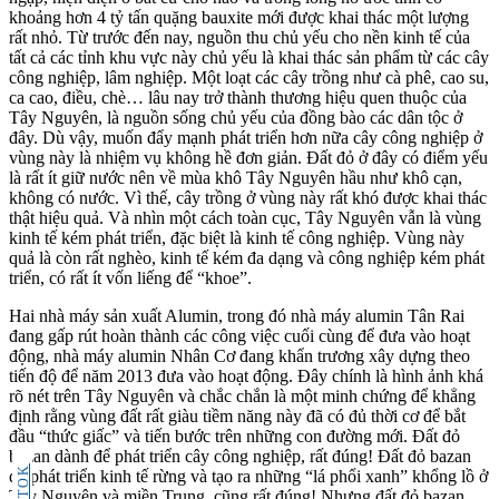
khoảng hơn 4 tỷ tấn quặng bauxite mới được khai thác một lượng
rất nhỏ. Từ trước đến nay, nguồn thu chủ yếu cho nền kinh tế của
tất cả các tỉnh khu vực này chủ yếu là khai thác sản phẩm từ các cây
công nghiệp, lâm nghiệp. Một loạt các cây trồng như cà phê, cao su,
ca cao, điều, chè… lâu nay trở thành thương hiệu quen thuộc của
Tây Nguyên, là nguồn sống chủ yếu của đồng bào các dân tộc ở
đây. Dù vậy, muốn đẩy mạnh phát triển hơn nữa cây công nghiệp ở
vùng này là nhiệm vụ không hề đơn giản. Đất đỏ ở đây có điểm yếu
là rất ít giữ nước nên về mùa khô Tây Nguyên hầu như khô cạn,
không có nước. Vì thế, cây trồng ở vùng này rất khó được khai thác
thật hiệu quả. Và nhìn một cách toàn cục, Tây Nguyên vẫn là vùng
kinh tế kém phát triển, đặc biệt là kinh tế công nghiệp. Vùng này
quả là còn rất nghèo, kinh tế kém đa dạng và công nghiệp kém phát
triển, có rất ít vốn liếng để “khoe”.
Hai nhà máy sản xuất Alumin, trong đó nhà máy alumin Tân Rai
đang gấp rút hoàn thành các công việc cuối cùng để đưa vào hoạt
động, nhà máy alumin Nhân Cơ đang khẩn trương xây dựng theo
tiến độ để năm 2013 đưa vào hoạt động. Đây chính là hình ảnh khá
rõ nét trên Tây Nguyên và chắc chắn là một minh chứng để khẳng
định rằng vùng đất rất giàu tiềm năng này đã có đủ thời cơ để bắt
đầu “thức giấc” và tiến bước trên những con đường mới. Đất đỏ
bazan dành để phát triển cây công nghiệp, rất đúng! Đất đỏ bazan
TIKTOK
để phát triển kinh tế rừng và tạo ra những “lá phổi xanh” khổng lồ ở
Tây Nguyên và miền Trung, cũng rất đúng! Nhưng đất đỏ bazan