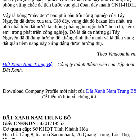
phóng vững chắc để tiến bước vào giai đoạn đẩy mạnh CNH-HĐH.
Vậy là bóng “mây đen” bao phủ bầu trời công nghiệp của Tây
Nguyên đã được xua tan. Giờ đây, vùng đất đỏ bazan lớn nhất, trù
phú nhất trên đất nước ta không phải ngậm ngùi bởi “thua chị, kém
em” trong phát triển công nghiệp. Đó là tất cả những gì Tây
Nguyên đã đi đúng hướng để khẳng định thế mạnh và là điều vùng
đất giàu tiềm năng này xứng đáng được hưởng thụ.
Theo Vinacomin.vn.
Đất Xanh Nam Trung Bộ
– Công ty thành thành viên của Tập đoàn
Đất Xanh.
Download Company Profile mới nhất của
Đất Xanh Nam Trung Bộ
để hiểu rõ hơn về chúng tôi.
ĐẤT XANH NAM TRUNG BỘ
Giấy CNĐKDN
: 4201719553
Cơ quan cấp
: Sở KHĐT Tỉnh Khánh Hòa
Địa chỉ: Tầng 8, tòa nhà Sacombank, 76 Quang Trung, Lộc Thọ,