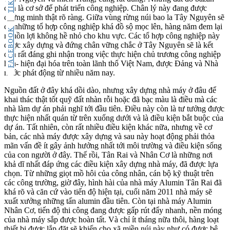
còn là cơ sở để phát triển công nghiệp. Chân lý này đang được
chứng minh thật rõ ràng. Giữa vùng rừng núi bao la Tây Nguyên sẽ
có những tổ hợp công nghiệp khá đồ sộ mọc lên, hàng năm đem lại
FACEBOOK
nguồn lợi không hề nhỏ cho khu vực. Các tổ hợp công nghiệp này
được xây dựng và đứng chân vững chắc ở Tây Nguyên sẽ là kết
quả rất đáng ghi nhận trong việc thực hiện chủ trương công nghiệp
hóa- hiện đại hóa trên toàn lãnh thổ Việt Nam, được Đảng và Nhà
nước phát động từ nhiều năm nay.
Nguồn đất ở đây khá dồi dào, nhưng xây dựng nhà máy ở đâu để
khai thác thật tốt quỹ đất nhàn rỗi hoặc đã bạc màu là điều mà các
nhà làm dự án phải nghĩ tới đầu tiên. Điều này còn là tư tưởng được
thực hiện nhất quán từ trên xuống dưới và là điều kiện bắt buộc của
dự án. Tất nhiên, còn rất nhiều điều kiện khác nữa, nhưng về cơ
bản, các nhà máy được xây dựng và sau này hoạt động phải thỏa
mãn vấn đề ít gây ảnh hưởng nhất tới môi trường và điều kiện sống
của con người ở đây. Thế rồi, Tân Rai và Nhân Cơ là những nơi
khả dĩ nhất đáp ứng các điều kiện xây dựng nhà máy, đã được lựa
chọn. Từ những giọt mồ hôi của công nhân, cán bộ kỹ thuật trên
các công trường, giờ đây, hình hài của nhà máy Alumin Tân Rai đã
khá rõ và căn cứ vào tiến độ hiện tại, cuối năm 2011 nhà máy sẽ
xuất xưởng những tấn alumin đầu tiên. Còn tại nhà máy Alumin
Nhân Cơ, tiến độ thi công đang được gấp rút đẩy nhanh, nền móng
của nhà máy sắp được hoàn tất. Và chỉ ít tháng nữa thôi, hàng loạt
thiết bị được lắp đặt sẽ khiến cho xã miền núi này như có được bệ