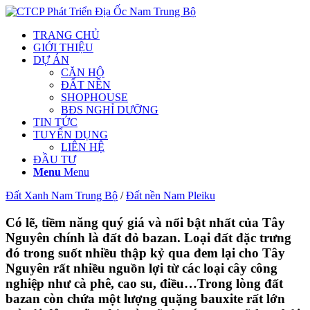
TRANG CHỦ
GIỚI THIỆU
DỰ ÁN
CĂN HỘ
ĐẤT NỀN
SHOPHOUSE
BĐS NGHỈ DƯỠNG
TIN TỨC
TUYỂN DỤNG
LIÊN HỆ
ĐẦU TƯ
Menu
Menu
Đất Xanh Nam Trung Bộ
/
Đất nền Nam Pleiku
Có lẽ, tiềm năng quý giá và nổi bật nhất của Tây
Nguyên chính là đất đỏ bazan. Loại đất đặc trưng
đó trong suốt nhiều thập kỷ qua đem lại cho Tây
Nguyên rất nhiều nguồn lợi từ các loại cây công
nghiệp như cà phê, cao su, điều…Trong lòng đất
bazan còn chứa một lượng quặng bauxite rất lớn