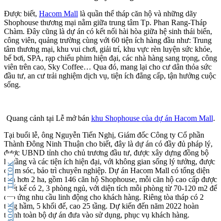
Được biết,
Hacom Mall
là quần thể tháp căn hộ và những dãy
Shophouse thương mại nằm giữa trung tâm Tp. Phan Rang-Tháp
Chàm. Đây cũng là dự án có kết nối hài hòa giữa hệ sinh thái biển,
công viên, quảng trường cùng với 60 tiện ích hàng đầu như: Trung
tâm thương mại, khu vui chơi, giải trí, khu vực rèn luyện sức khỏe,
bể bơi, SPA, rạp chiếu phim hiện đại, các nhà hàng sang trọng, công
viên trên cao, Sky Coffee… Qua đó, mang lại cho cư dân thỏa sức
đầu tư, an cư trải nghiệm dịch vụ, tiện ích đẳng cấp, tận hưởng cuộc
sống.
Quang cảnh tại Lễ mở bán
khu Shophouse của dự án Hacom Mall
.
Tại buổi lễ, ông Nguyễn Tiến Nghị, Giám đốc Công ty Cổ phần
Thành Đông Ninh Thuận cho biết, đây là dự án có đầy đủ pháp lý,
được UBND tỉnh cho chủ trương đầu tư, được xây dựng đồng bộ
hạ tầng và các tiện ích hiện đại, với không gian sống lý tưởng, được
TIKTOK
chăm sóc, bảo trì chuyên nghiệp. Dự án Hacom Mall có tổng diện
tích hơn 2 ha, gồm 146 căn hộ Shophouse, mỗi căn hộ cao cấp được
thiết kế có 2, 3 phòng ngủ, với diện tích mỗi phòng từ 70-120 m2 để
đáp ứng nhu cầu linh động cho khách hàng. Riêng tòa tháp có 2
tầng hầm, 5 khối đế, cao 25 tầng. Dự kiến đến năm 2022 hoàn
thành toàn bộ dự án đưa vào sử dụng, phục vụ khách hàng.