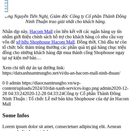
FACEBOOK
Ông Nguyễn Tiến Nghị, Giám đốc Công ty Cổ phần Thành Đông
Ninh Thuận trao giải nhất cho khách hàng.
Nhân dịp này,
Hacom Mall
còn liên kết với các ngân hàng uy tín
nhằm giới thiệu chính sách hỗ trợ cho khách hàng có nhu cầu vay
vốn để
sở hữu Shophouse Hacom Mall
. Đồng thời, Chủ đầu tư còn
tổ chức bốc thăm trúng thưởng các phần quà trị giá hàng chục triệu
đồng cho những khách hàng đặt mua thành công Shophouse ngay
tại sự kiện mở bán…
Xem chi tiết dự án tại đường link:
https://datxanhnamtrungbo.net/vi/du-an-hacom-mall-ninh-thuan/
0
0
admin
https://diaocnamtrungbo.vn/wp-
content/uploads/2024/10/dat-xanh-services-logo.png
admin
2020-12-
28 04:33:24
2020-12-28 04:33:24
Công ty Cổ phần Thành Đông
Ninh Thuận : Tổ chức Lễ mở bán khu Shophouse của dự án Hacom
Mall
Some Infos
Lorem ipsum dolor sit amet, consectetuer adipiscing elit. Aenean