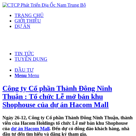
TRANG CHỦ
GIỚI THIỆU
DỰ ÁN
TIN TỨC
TUYỂN DỤNG
ĐẦU TƯ
Menu
Menu
Công ty Cổ phần Thành Đông Ninh
Thuận : Tổ chức Lễ mở bán khu
Shophouse của dự án Hacom Mall
Ngày 26-12, Công ty Cổ phần Thành Đông Ninh Thuận, thành
viên của Hacom Holdings tổ chức Lễ mở bán khu Shophouse
của
dự án Hacom Mall
. Đến dự có đông đảo khách hàng, nhà
đầu tư đến tìm hiểu và đăng ký tham gia.