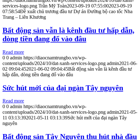
https://diaocnamtrungbo.vn/wp-content/uploads/2024/10/dat-xanh-
services-logo.png
Trần Mỹ Toàn
2023-09-19 07:55:00
2023-09-19
07:58:54
Đề xuất chủ trương đầu tư Dự án Đường bộ cao tốc Nha
Trang – Liên Khương
Bất động sản vẫn là kênh đầu tư hấp dẫn,
dòng tiền đang đổ vào đâu
Read more
0
0
admin
https://diaocnamtrungbo.vn/wp-
content/uploads/2024/10/dat-xanh-services-logo.png
admin
2021-06-
02 09:04:45
2021-06-02 09:04:45
Bất động sản vẫn là kênh đầu tư
hấp dẫn, dòng tiền đang đổ vào đâu
Sức hút mới của đại ngàn Tây nguyên
Read more
0
0
admin
https://diaocnamtrungbo.vn/wp-
content/uploads/2024/10/dat-xanh-services-logo.png
admin
2021-05-
11 03:13:39
2021-05-11 03:13:39
Sức hút mới của đại ngàn Tây
nguyên
Bất động sản Tây Nguyên thu hút nhà đầu