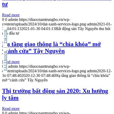
tư
Read more
0
0
admin
https://diaocnamtrungbo.vn/wp-
content/uploads/2024/10/dat-xanh-services-logo.png
admin
2021-01-
30 04:01:13
2021-01-30 04:01:13
Bất động sản Tây Nguyên thu hút
TIKTOK
nhà đầu tư
Hạ tầng giao thông là “chìa khóa” mở
“cánh cửa” Tây Nguyên
FACEBOOK
Read more
0
0
admin
https://diaocnamtrungbo.vn/wp-
content/uploads/2024/10/dat-xanh-services-logo.png
admin
2020-12-
30 07:48:40
2020-12-30 07:48:40
Hạ tầng giao thông là “chìa khóa”
mở “cánh cửa” Tây Nguyên
Thị trường bất động sản 2020: Xu hướng
ly tâm
Read more
0
0
admin
https://diaocnamtrungbo.vn/wp-