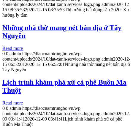
content/uploads/2024/10/dat-xanh-services-logo.png
admin
2020-12-
15 08:35:53
2020-12-15 08:35:53
Thị trường bất động sản 2020: Xu
hướng ly tâm
Những nhà thờ mang nét bản địa ở Tây
Nguyên
Read more
0
0
admin
https://diaocnamtrungbo.vn/wp-
content/uploads/2024/10/dat-xanh-services-logo.png
admin
2020-12-
15 06:52:01
2020-12-15 06:52:01
Những nhà thờ mang nét bản địa ở
Tây Nguyên
Lịch trình khám phá xứ cà phê Buôn Ma
Thuột
Read more
0
0
admin
https://diaocnamtrungbo.vn/wp-
content/uploads/2024/10/dat-xanh-services-logo.png
admin
2020-12-
09 03:41:41
2020-12-09 03:41:41
Lịch trình khám phá xứ cà phê
Buôn Ma Thuột