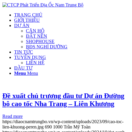
TRANG CHỦ
GIỚI THIỆU
DỰ ÁN
CĂN HỘ
ĐẤT NỀN
SHOPHOUSE
BĐS NGHỈ DƯỠNG
TIN TỨC
TUYỂN DỤNG
LIÊN HỆ
ĐẦU TƯ
Menu
Menu
Đề xuất chủ trương đầu tư Dự án Đường
bộ cao tốc Nha Trang – Liên Khương
Read more
https://diaocnamtrungbo.vn/wp-content/uploads/2023/09/cao-toc-
lien-khuong-peren.jpg
690
1000
Trần Mỹ Toàn