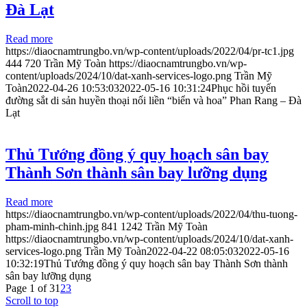
Đà Lạt
Read more
https://diaocnamtrungbo.vn/wp-content/uploads/2022/04/pr-tc1.jpg
444
720
Trần Mỹ Toàn
https://diaocnamtrungbo.vn/wp-
content/uploads/2024/10/dat-xanh-services-logo.png
Trần Mỹ
Toàn
2022-04-26 10:53:03
2022-05-16 10:31:24
Phục hồi tuyến
đường sắt di sản huyền thoại nối liền “biển và hoa” Phan Rang – Đà
Lạt
Thủ Tướng đồng ý quy hoạch sân bay
Thành Sơn thành sân bay lưỡng dụng
Read more
https://diaocnamtrungbo.vn/wp-content/uploads/2022/04/thu-tuong-
pham-minh-chinh.jpg
841
1242
Trần Mỹ Toàn
https://diaocnamtrungbo.vn/wp-content/uploads/2024/10/dat-xanh-
services-logo.png
Trần Mỹ Toàn
2022-04-22 08:05:03
2022-05-16
10:32:19
Thủ Tướng đồng ý quy hoạch sân bay Thành Sơn thành
sân bay lưỡng dụng
Page 1 of 3
1
2
3
Scroll to top