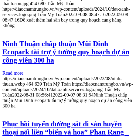
thanh-son.jpg
454
680
Trần Mỹ Toàn
https://diaocnamtrungbo.vn/wp-content/uploads/2024/10/dat-xanh-
services-logo.png
Trần Mỹ Toàn
2022-09-08 08:47:16
2022-09-08
08:47:16
Đề xuất thêm hai sân bay trong quy hoạch cảng hàng
không
Ninh Thuận chấp thuận Mũi Dinh
Ecopark tài trợ ý tưởng quy hoạch dự án
công viên 300 ha
Read more
https://diaocnamtrungbo.vn/wp-content/uploads/2022/08/ninh-
thuan.webp
464
639
Trần Mỹ Toàn
https://diaocnamtrungbo.vn/wp-
content/uploads/2024/10/dat-xanh-services-logo.png
Trần Mỹ
Toàn
2022-08-31 08:56:41
2022-09-07 08:31:54
Ninh Thuận chấp
thuận Mũi Dinh Ecopark tài trợ ý tưởng quy hoạch dự án công viên
300 ha
Phục hồi tuyến đường sắt di sản huyền
thoại nối liền “biển và hoa” Phan Rang –