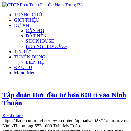
TRANG CHỦ
GIỚI THIỆU
DỰ ÁN
CĂN HỘ
ĐẤT NỀN
SHOPHOUSE
BĐS NGHỈ DƯỠNG
TIN TỨC
TUYỂN DỤNG
LIÊN HỆ
ĐẦU TƯ
Menu
Menu
Tập đoàn Đức đầu tư hơn 600 tỉ vào Ninh
Thuận
Read more
https://diaocnamtrungbo.vn/wp-content/uploads/2023/11/dau-tu-vao-
Ninh-Thuan.png
553
1000
Trần Mỹ Toàn