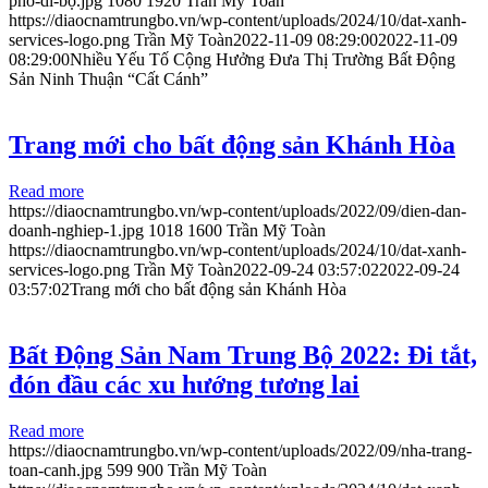
phố-di-bộ.jpg
1080
1920
Trần Mỹ Toàn
https://diaocnamtrungbo.vn/wp-content/uploads/2024/10/dat-xanh-
services-logo.png
Trần Mỹ Toàn
2022-11-09 08:29:00
2022-11-09
08:29:00
Nhiều Yếu Tố Cộng Hưởng Đưa Thị Trường Bất Động
Sản Ninh Thuận “Cất Cánh”
Trang mới cho bất động sản Khánh Hòa
Read more
https://diaocnamtrungbo.vn/wp-content/uploads/2022/09/dien-dan-
doanh-nghiep-1.jpg
1018
1600
Trần Mỹ Toàn
https://diaocnamtrungbo.vn/wp-content/uploads/2024/10/dat-xanh-
services-logo.png
Trần Mỹ Toàn
2022-09-24 03:57:02
2022-09-24
03:57:02
Trang mới cho bất động sản Khánh Hòa
Bất Động Sản Nam Trung Bộ 2022: Đi tắt,
đón đầu các xu hướng tương lai
Read more
https://diaocnamtrungbo.vn/wp-content/uploads/2022/09/nha-trang-
toan-canh.jpg
599
900
Trần Mỹ Toàn