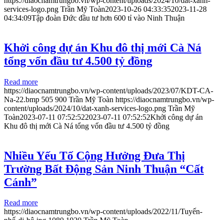
https://diaocnamtrungbo.vn/wp-content/uploads/2024/10/dat-xanh-
services-logo.png
Trần Mỹ Toàn
2023-10-26 04:33:35
2023-11-28
04:34:09
Tập đoàn Đức đầu tư hơn 600 tỉ vào Ninh Thuận
Khởi công dự án Khu đô thị mới Cà Ná
tổng vốn đầu tư 4.500 tỷ đồng
Read more
https://diaocnamtrungbo.vn/wp-content/uploads/2023/07/KDT-CA-
Na-22.bmp
505
900
Trần Mỹ Toàn
https://diaocnamtrungbo.vn/wp-
content/uploads/2024/10/dat-xanh-services-logo.png
Trần Mỹ
Toàn
2023-07-11 07:52:52
2023-07-11 07:52:52
Khởi công dự án
Khu đô thị mới Cà Ná tổng vốn đầu tư 4.500 tỷ đồng
Nhiều Yếu Tố Cộng Hưởng Đưa Thị
Trường Bất Động Sản Ninh Thuận “Cất
Cánh”
Read more
https://diaocnamtrungbo.vn/wp-content/uploads/2022/11/Tuyến-