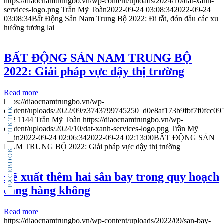
https://diaocnamtrungbo.vn/wp-content/uploads/2024/10/dat-xanh-
services-logo.png
Trần Mỹ Toàn
2022-09-24 03:08:34
2022-09-24
03:08:34
Bất Động Sản Nam Trung Bộ 2022: Đi tắt, đón đầu các xu
hướng tương lai
BẤT ĐỘNG SẢN NAM TRUNG BỘ
2022: Giải pháp vực dậy thị trường
Read more
https://diaocnamtrungbo.vn/wp-
TIKTOK
content/uploads/2022/09/z3743799745250_d0e8af173b9fbf7f0fcc09
792
1144
Trần Mỹ Toàn
https://diaocnamtrungbo.vn/wp-
content/uploads/2024/10/dat-xanh-services-logo.png
Trần Mỹ
Toàn
2022-09-24 02:06:34
2022-09-24 02:13:00
BẤT ĐỘNG SẢN
NAM TRUNG BỘ 2022: Giải pháp vực dậy thị trường
FACEBOOK
Đề xuất thêm hai sân bay trong quy hoạch
cảng hàng không
Read more
https://diaocnamtrungbo.vn/wp-content/uploads/2022/09/san-bay-