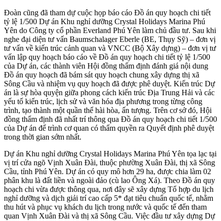
Đoàn cũng đã tham dự cuộc họp báo cáo Đồ án quy hoạch chi tiết
tỷ lệ 1/500 Dự án Khu nghỉ dưỡng Crystal Holidays Marina Phú
Yên do Công ty cổ phần Everland Phú Yên làm chủ đầu tư. Sau khi
nghe đại diện tư vấn Baumschalager Eberle (BE, Thụy Sỹ) – đơn vị
tư vấn về kiến trúc cảnh quan và VNCC (Bộ Xây dựng) – đơn vị tư
vấn lập quy hoạch báo cáo về Đồ án quy hoạch chi tiết tỷ lệ 1/500
của Dự án, các thành viên Hội đồng thẩm định đánh giá nội dung
Đồ án quy hoạch đã bám sát quy hoạch chung xây dựng thị xã
Sông Cầu và nhiệm vụ quy hoạch đã được phê duyệt. Kiến trúc Dự
án là sự hòa quyện giữa phong cách kiến trúc Địa Trung Hải và các
yếu tố kiến trúc, lịch sử và văn hóa địa phương trong từng công
trình, tạo thành một quần thể hài hòa, ấn tượng. Trên cơ sở đó, Hội
đồng thẩm định đã nhất trí thông qua Đồ án quy hoạch chi tiết 1/500
của Dự án để trình cơ quan có thẩm quyền ra Quyết định phê duyệt
trong thời gian sớm nhất.
Dự án Khu nghỉ dưỡng Crystal Holidays Marina Phú Yên tọa lạc tại
vị trí cửa ngõ Vịnh Xuân Đài, thuộc phường Xuân Đài, thị xã Sông
Cầu, tỉnh Phú Yên. Dự án có quy mô hơn 29 ha, được chia làm 02
phân khu là đất liền và ngoài đảo (cù lao Ông Xá). Theo Đồ án quy
hoạch chi vừa được thông qua, nơi đây sẽ xây dựng Tổ hợp du lịch
nghỉ dưỡng và dịch giải trí cao cấp 5* đạt tiêu chuẩn quốc tế, nhằm
thu hút và phục vụ khách du lịch trong nước và quốc tế đến tham
quan Vịnh Xuân Đài và thị xã Sông Cầu. Việc đầu tư xây dựng Dự