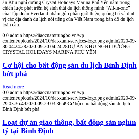
án Khu nghỉ dưỡng Crystal Holidays Marina Phú Yên nằm trong
chiến lược phát triển hệ sinh thái du lịch thông minh “All-in-one”
của Tập đoàn Everland nhằm góp phần giới thiệu, quảng bá và định
vị các địa danh du lịch nổi tiếng của Việt Nam trong bản đồ du lịch
toàn cầu.
0
0
admin
https://diaocnamtrungbo.vn/wp-
content/uploads/2024/10/dat-xanh-services-logo.png
admin
2020-09-
30 04:24:28
2020-09-30 04:24:28
DỰ ÁN KHU NGHỈ DƯỠNG
CRYSTAL HOLIDAYS MARINA PHÚ YÊN
Cơ hội cho bất động sản du lịch Bình Định
bứt phá
Read more
0
0
admin
https://diaocnamtrungbo.vn/wp-
content/uploads/2024/10/dat-xanh-services-logo.png
admin
2020-09-
29 03:36:49
2020-09-29 03:36:49
Cơ hội cho bất động sản du lịch
Bình Định bứt phá
Loạt dự án giao thông, bất động sản nghìn
tỷ tại Bình Định