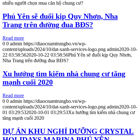
nhiều người chọn mua căn hộ chung cư?
Phú Yên sẽ đuổi kịp Quy Nhơn, Nha
Trang trên đường đua BĐS?
Read more
0
0
admin
https://diaocnamtrungbo.vn/wp-
content/uploads/2024/10/dat-xanh-services-logo.png
admin
2020-10-
22 03:58:56
2020-10-22 03:58:56
Phú Yên sẽ đuổi kịp Quy Nhơn,
Nha Trang trên đường đua BĐS?
Xu hướng tìm kiếm nhà chung cư tăng
mạnh cuối 2020
Read more
0
0
admin
https://diaocnamtrungbo.vn/wp-
content/uploads/2024/10/dat-xanh-services-logo.png
admin
2020-10-
01 03:29:53
2020-10-01 03:29:53
Xu hướng tìm kiếm nhà chung cư
tăng mạnh cuối 2020
DỰ ÁN KHU NGHỈ DƯỠNG CRYSTAL
HOLIDAYS MARINA PHÚ YÊN