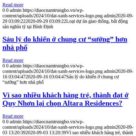
Read more
0
0
admin
https://diaocnamtrungbo.vn/wp-
content/uploads/2024/10/dat-xanh-services-logo.png
admin
2020-09-
29 03:09:22
2020-09-29 03:09:22
Loạt dự án giao thông, bất động
sản nghìn tỷ tại Bình Định
Sáu lý do khiến ở chung cư “sướng” hơn
nhà phố
Read more
0
0
admin
https://diaocnamtrungbo.vn/wp-
content/uploads/2024/10/dat-xanh-services-logo.png
admin
2020-09-
16 03:04:47
2020-09-16 03:04:47
Sáu lý do khiến ở chung cư
“sướng” hơn nhà phố
Vì sao nhiều khách hàng trẻ, thành đạt ở
Quy Nhơn lại chọn Altara Residences?
Read more
0
0
admin
https://diaocnamtrungbo.vn/wp-
content/uploads/2024/10/dat-xanh-services-logo.png
admin
2020-09-
03 13:20:39
2020-09-03 13:20:39
Vì sao nhiều khách hàng trẻ, thành