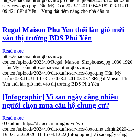
https://diaocnamtrungbo.vn/wp-content/uploads/2024/10/dat-xanh-
services-logo.png
Trần Mỹ Toàn
2023-11-01 09:42:18
2023-11-01
09:42:18
Phú Yên – Vùng đất tiềm năng cho nhà đầu tư
Regal Maison Phu Yen thổi làn gió mới
vào thị trường BĐS Phú Yên
Read more
https://diaocnamtrungbo.vn/wp-
content/uploads/2023/10/Regal_Maison_Shophouse.jpg
1080
1920
Trần Mỹ Toàn
https://diaocnamtrungbo.vn/wp-
content/uploads/2024/10/dat-xanh-services-logo.png
Trần Mỹ
Toàn
2023-10-31 10:23:25
2023-11-01 08:03:53
Regal Maison Phu
Yen thổi làn gió mới vào thị trường BĐS Phú Yên
[Infographic] Vì sao ngày càng nhiều
người chọn mua căn hộ chung cư?
Read more
0
0
admin
https://diaocnamtrungbo.vn/wp-
content/uploads/2024/10/dat-xanh-services-logo.png
admin
2020-11-
16 03:12:22
2020-11-16 03:12:22
[Infographic] Vì sao ngày càng