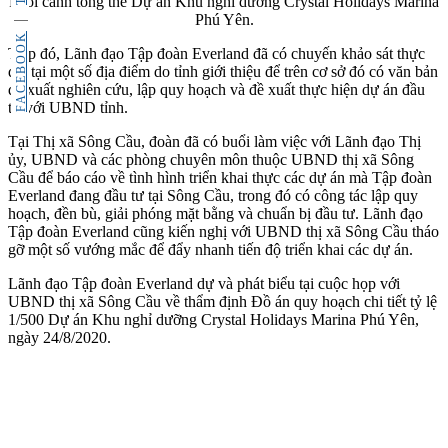
Phối cảnh tổng thể Dự án Khu nghỉ dưỡng Crystal Holidays Marina
Phú Yên.
FACEBOOK
Tiếp đó, Lãnh đạo Tập đoàn Everland đã có chuyến khảo sát thực
địa tại một số địa điểm do tỉnh giới thiệu để trên cơ sở đó có văn bản
đề xuất nghiên cứu, lập quy hoạch và đề xuất thực hiện dự án đầu
tư với UBND tỉnh.
Tại Thị xã Sông Cầu, đoàn đã có buổi làm việc với Lãnh đạo Thị
ủy, UBND và các phòng chuyên môn thuộc UBND thị xã Sông
Cầu để báo cáo về tình hình triển khai thực các dự án mà Tập đoàn
Everland đang đầu tư tại Sông Cầu, trong đó có công tác lập quy
hoạch, đền bù, giải phóng mặt bằng và chuẩn bị đầu tư. Lãnh đạo
Tập đoàn Everland cũng kiến nghị với UBND thị xã Sông Cầu tháo
gỡ một số vướng mắc để đẩy nhanh tiến độ triển khai các dự án.
Lãnh đạo Tập đoàn Everland dự và phát biểu tại cuộc họp với
UBND thị xã Sông Cầu về thẩm định Đồ án quy hoạch chi tiết tỷ lệ
1/500 Dự án Khu nghỉ dưỡng Crystal Holidays Marina Phú Yên,
ngày 24/8/2020.