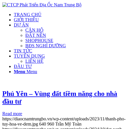
TRANG CHỦ
GIỚI THIỆU
DỰ ÁN
CĂN HỘ
ĐẤT NỀN
SHOPHOUSE
BĐS NGHỈ DƯỠNG
TIN TỨC
TUYỂN DỤNG
LIÊN HỆ
ĐẦU TƯ
Menu
Menu
Phú Yên – Vùng đất tiềm năng cho nhà
đầu tư
Read more
https://diaocnamtrungbo.vn/wp-content/uploads/2023/11/thanh-pho-
tuy-hoa-ve-dem.jpg
640
960
Trần Mỹ Toàn