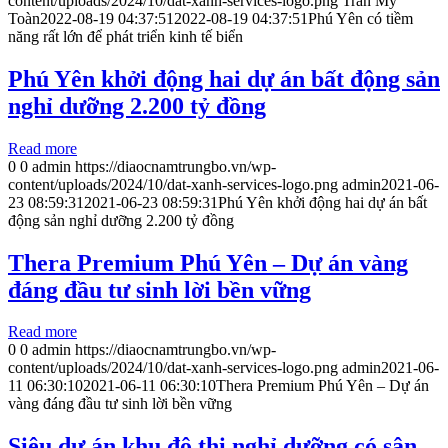
content/uploads/2024/10/dat-xanh-services-logo.png
Trần Mỹ
Toàn
2022-08-19 04:37:51
2022-08-19 04:37:51
Phú Yên có tiềm
năng rất lớn để phát triển kinh tế biển
Phú Yên khởi động hai dự án bất động sản
nghỉ dưỡng 2.200 tỷ đồng
Read more
0
0
admin
https://diaocnamtrungbo.vn/wp-
content/uploads/2024/10/dat-xanh-services-logo.png
admin
2021-06-
23 08:59:31
2021-06-23 08:59:31
Phú Yên khởi động hai dự án bất
động sản nghỉ dưỡng 2.200 tỷ đồng
Thera Premium Phú Yên – Dự án vàng
đáng đầu tư sinh lời bền vững
Read more
0
0
admin
https://diaocnamtrungbo.vn/wp-
content/uploads/2024/10/dat-xanh-services-logo.png
admin
2021-06-
11 06:30:10
2021-06-11 06:30:10
Thera Premium Phú Yên – Dự án
vàng đáng đầu tư sinh lời bền vững
Siêu dự án khu đô thị nghỉ dưỡng có sân