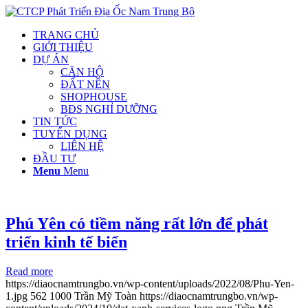
TRANG CHỦ
GIỚI THIỆU
DỰ ÁN
CĂN HỘ
ĐẤT NỀN
SHOPHOUSE
BĐS NGHỈ DƯỠNG
TIN TỨC
TUYỂN DỤNG
LIÊN HỆ
ĐẦU TƯ
Menu
Menu
Phú Yên có tiềm năng rất lớn để phát
triển kinh tế biển
Read more
https://diaocnamtrungbo.vn/wp-content/uploads/2022/08/Phu-Yen-
1.jpg
562
1000
Trần Mỹ Toàn
https://diaocnamtrungbo.vn/wp-