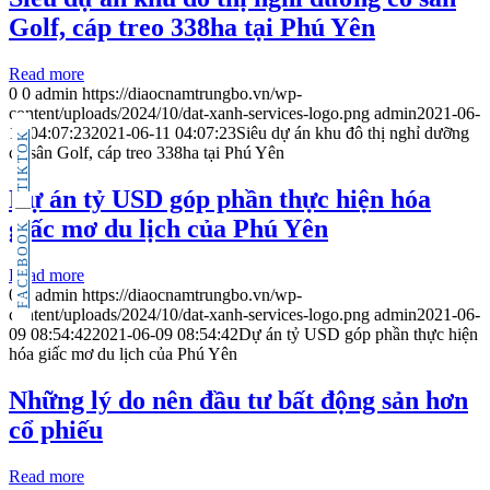
Golf, cáp treo 338ha tại Phú Yên
Read more
0
0
admin
https://diaocnamtrungbo.vn/wp-
content/uploads/2024/10/dat-xanh-services-logo.png
admin
2021-06-
11 04:07:23
2021-06-11 04:07:23
Siêu dự án khu đô thị nghỉ dưỡng
TIKTOK
có sân Golf, cáp treo 338ha tại Phú Yên
Dự án tỷ USD góp phần thực hiện hóa
giấc mơ du lịch của Phú Yên
FACEBOOK
Read more
0
0
admin
https://diaocnamtrungbo.vn/wp-
content/uploads/2024/10/dat-xanh-services-logo.png
admin
2021-06-
09 08:54:42
2021-06-09 08:54:42
Dự án tỷ USD góp phần thực hiện
hóa giấc mơ du lịch của Phú Yên
Những lý do nên đầu tư bất động sản hơn
cổ phiếu
Read more