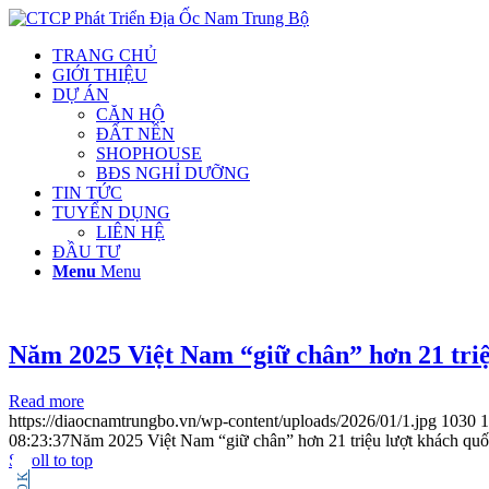
TRANG CHỦ
GIỚI THIỆU
DỰ ÁN
CĂN HỘ
ĐẤT NỀN
SHOPHOUSE
BĐS NGHỈ DƯỠNG
TIN TỨC
TUYỂN DỤNG
LIÊN HỆ
ĐẦU TƯ
Menu
Menu
Năm 2025 Việt Nam “giữ chân” hơn 21 triệ
Read more
https://diaocnamtrungbo.vn/wp-content/uploads/2026/01/1.jpg
1030
1
08:23:37
Năm 2025 Việt Nam “giữ chân” hơn 21 triệu lượt khách quố
Scroll to top