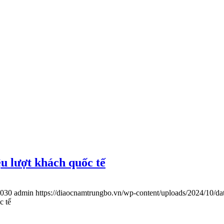
u lượt khách quốc tế
030
admin
https://diaocnamtrungbo.vn/wp-content/uploads/2024/10/da
c tế