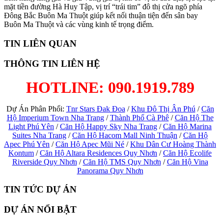
mặt tiền đường Hà Huy Tập, vị trí “trái tim” đô thị cửa ngõ phía
Đông Bắc Buôn Ma Thuột giúp kết nối thuận tiện đến sân bay
Buôn Ma Thuột và các vùng kinh tế trọng điểm.
TIN LIÊN QUAN
THÔNG TIN LIÊN HỆ
HOTLINE: 090.1919.789
Dự Án Phân Phối:
Tnr Stars Đak Đoa
/
Khu Đô Thị Ân Phú
/
Căn
Hộ Imperium Town Nha Trang
/
Thành Phố Cà Phê
/
Căn Hộ The
Light Phú Yên
/
Căn Hộ Happy Sky Nha Trang
/
Căn Hộ Marina
Suites Nha Trang
/
Căn Hộ Hacom Mall Ninh Thuận
/
Căn Hộ
Apec Phú Yên
/
Căn Hộ Apec Mũi Né
/
Khu Dân Cư Hoàng Thành
Kontum
/
Căn Hộ Altara Residences Quy Nhơn
/
Căn Hộ Ecolife
Riverside Quy Nhơn
/
Căn Hộ TMS Quy Nhơn
/
Căn Hộ Vina
Panorama Quy Nhơn
TIN TỨC DỰ ÁN
DỰ ÁN NỔI BẬT