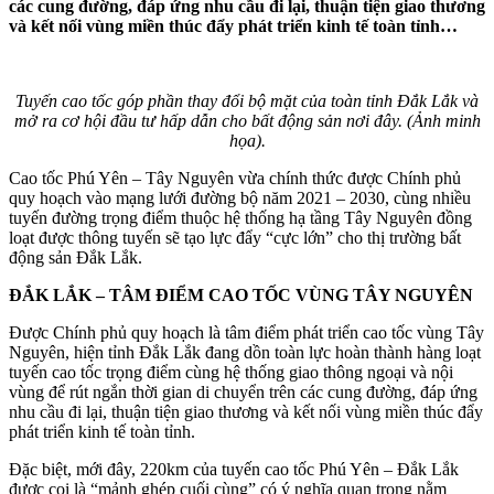
các cung đường, đáp ứng nhu cầu đi lại, thuận tiện giao thương
và kết nối vùng miền thúc đẩy phát triển kinh tế toàn tỉnh…
Tuyến cao tốc góp phần thay đổi bộ mặt của toàn tỉnh Đắk Lắk và
mở ra cơ hội đầu tư hấp dẫn cho bất động sản nơi đây. (Ảnh minh
họa).
Cao tốc Phú Yên – Tây Nguyên vừa chính thức được Chính phủ
quy hoạch vào mạng lưới đường bộ năm 2021 – 2030, cùng nhiều
tuyến đường trọng điểm thuộc hệ thống hạ tầng Tây Nguyên đồng
loạt được thông tuyến sẽ tạo lực đẩy “cực lớn” cho thị trường bất
động sản Đắk Lắk.
ĐẮK LẮK – TÂM ĐIỂM CAO TỐC VÙNG TÂY NGUYÊN
Được Chính phủ quy hoạch là tâm điểm phát triển cao tốc vùng Tây
Nguyên, hiện tỉnh Đắk Lắk đang dồn toàn lực hoàn thành hàng loạt
tuyến cao tốc trọng điểm cùng hệ thống giao thông ngoại và nội
vùng để rút ngắn thời gian di chuyển trên các cung đường, đáp ứng
nhu cầu đi lại, thuận tiện giao thương và kết nối vùng miền thúc đẩy
phát triển kinh tế toàn tỉnh.
Đặc biệt, mới đây, 220km của tuyến cao tốc Phú Yên – Đắk Lắk
được coi là “mảnh ghép cuối cùng” có ý nghĩa quan trọng nằm