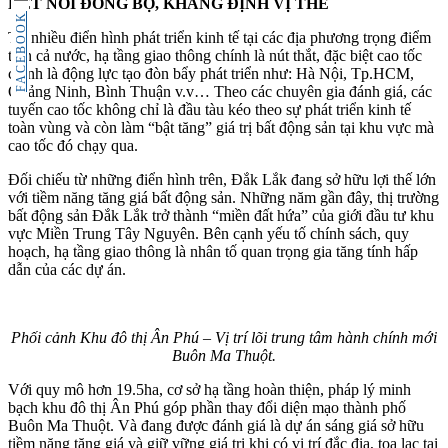
KẾT NỐI ĐỒNG BỘ, KHẲNG ĐỊNH VỊ THẾ
FACEBOOK
Từ nhiều điển hình phát triển kinh tế tại các địa phương trọng điểm
trên cả nước, hạ tầng giao thông chính là nút thắt, đặc biệt cao tốc
chính là động lực tạo đòn bẩy phát triển như: Hà Nội, Tp.HCM,
Quảng Ninh, Bình Thuận v.v… Theo các chuyên gia đánh giá, các
tuyến cao tốc không chỉ là đầu tàu kéo theo sự phát triển kinh tế
toàn vùng và còn làm “bật tăng” giá trị bất động sản tại khu vực mà
cao tốc đó chạy qua.
Đối chiếu từ những điển hình trên, Đắk Lắk đang sở hữu lợi thế lớn
với tiềm năng tăng giá bất động sản. Những năm gần đây, thị trường
bất động sản Đắk Lắk trở thành “miền đất hứa” của giới đầu tư khu
vực Miền Trung Tây Nguyên. Bên cạnh yếu tố chính sách, quy
hoạch, hạ tầng giao thông là nhân tố quan trọng gia tăng tính hấp
dẫn của các dự án.
Phối cảnh Khu đô thị Ân Phú – Vị trí lõi trung tâm hành chính mới
Buôn Ma Thuột.
Với quy mô hơn 19.5ha, cơ sở hạ tầng hoàn thiện, pháp lý minh
bạch khu đô thị Ân Phú góp phần thay đổi diện mạo thành phố
Buôn Ma Thuột. Và đang được đánh giá là dự án sáng giá sở hữu
tiềm năng tăng giá và giữ vững giá trị khi có vị trí đắc địa, tọa lạc tại