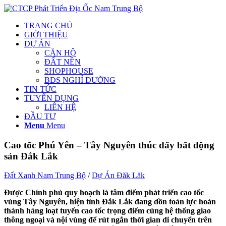
TRANG CHỦ
GIỚI THIỆU
DỰ ÁN
CĂN HỘ
ĐẤT NỀN
SHOPHOUSE
BĐS NGHỈ DƯỠNG
TIN TỨC
TUYỂN DỤNG
LIÊN HỆ
ĐẦU TƯ
Menu
Menu
Cao tốc Phú Yên – Tây Nguyên thúc đẩy bất động
sản Đắk Lắk
Đất Xanh Nam Trung Bộ
/
Dự Án Đăk Lăk
Được Chính phủ quy hoạch là tâm điểm phát triển cao tốc
vùng Tây Nguyên, hiện tỉnh Đắk Lắk đang dồn toàn lực hoàn
thành hàng loạt tuyến cao tốc trọng điểm cùng hệ thống giao
thông ngoại và nội vùng để rút ngắn thời gian di chuyển trên