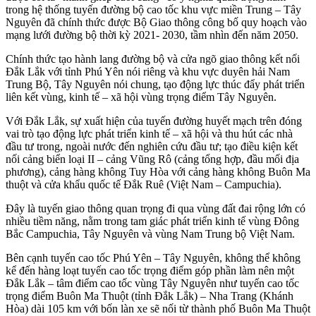
trong hệ thống tuyến đường bộ cao tốc khu vực miền Trung – Tây
Nguyên đã chính thức được Bộ Giao thông công bố quy hoạch vào
mạng lưới đường bộ thời kỳ 2021- 2030, tầm nhìn đến năm 2050.
Chính thức tạo hành lang đường bộ và cửa ngõ giao thông kết nối
Đắk Lắk với tỉnh Phú Yên nói riêng và khu vực duyên hải Nam
Trung Bộ, Tây Nguyên nói chung, tạo động lực thúc đẩy phát triển
liên kết vùng, kinh tế – xã hội vùng trọng điểm Tây Nguyên.
Với Đắk Lắk, sự xuất hiện của tuyến đường huyết mạch trên đóng
vai trò tạo động lực phát triển kinh tế – xã hội và thu hút các nhà
đầu tư trong, ngoài nước đến nghiên cứu đầu tư; tạo điều kiện kết
nối cảng biển loại II – cảng Vũng Rô (cảng tổng hợp, đầu mối địa
phương), cảng hàng không Tuy Hòa với cảng hàng không Buôn Ma
thuột và cửa khẩu quốc tế Đắk Ruê (Việt Nam – Campuchia).
Đây là tuyến giao thông quan trọng đi qua vùng đất đai rộng lớn có
nhiều tiềm năng, nằm trong tam giác phát triển kinh tế vùng Đông
Bắc Campuchia, Tây Nguyên và vùng Nam Trung bộ Việt Nam.
Bên cạnh tuyến cao tốc Phú Yên – Tây Nguyên, không thể không
kể đến hàng loạt tuyến cao tốc trọng điểm góp phần làm nên một
Đắk Lắk – tâm điểm cao tốc vùng Tây Nguyên như tuyến cao tốc
trọng điểm Buôn Ma Thuột (tỉnh Đắk Lắk) – Nha Trang (Khánh
Hòa) dài 105 km với bốn làn xe sẽ nối từ thành phố Buôn Ma Thuột