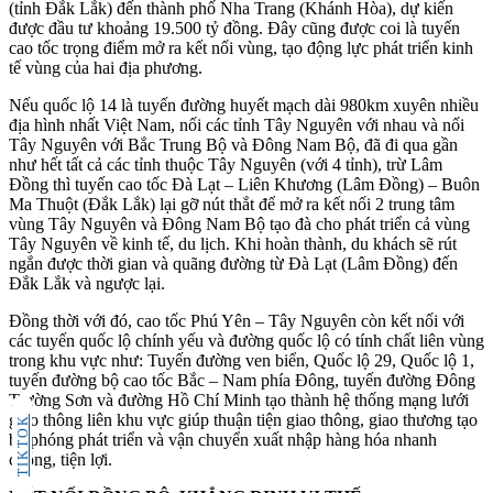
(tỉnh Đắk Lắk) đến thành phố Nha Trang (Khánh Hòa), dự kiến
được đầu tư khoảng 19.500 tỷ đồng. Đây cũng được coi là tuyến
cao tốc trọng điểm mở ra kết nối vùng, tạo động lực phát triển kinh
tế vùng của hai địa phương.
Nếu quốc lộ 14 là tuyến đường huyết mạch dài 980km xuyên nhiều
địa hình nhất Việt Nam, nối các tỉnh Tây Nguyên với nhau và nối
Tây Nguyên với Bắc Trung Bộ và Đông Nam Bộ, đã đi qua gần
như hết tất cả các tỉnh thuộc Tây Nguyên (với 4 tỉnh), trừ Lâm
Đồng thì tuyến cao tốc Đà Lạt – Liên Khương (Lâm Đồng) – Buôn
Ma Thuột (Đắk Lắk) lại gỡ nút thắt để mở ra kết nối 2 trung tâm
vùng Tây Nguyên và Đông Nam Bộ tạo đà cho phát triển cả vùng
Tây Nguyên về kinh tế, du lịch. Khi hoàn thành, du khách sẽ rút
ngắn được thời gian và quãng đường từ Đà Lạt (Lâm Đồng) đến
Đắk Lắk và ngược lại.
Đồng thời với đó, cao tốc Phú Yên – Tây Nguyên còn kết nối với
các tuyến quốc lộ chính yếu và đường quốc lộ có tính chất liên vùng
trong khu vực như: Tuyến đường ven biển, Quốc lộ 29, Quốc lộ 1,
tuyến đường bộ cao tốc Bắc – Nam phía Đông, tuyến đường Đông
Trường Sơn và đường Hồ Chí Minh tạo thành hệ thống mạng lưới
giao thông liên khu vực giúp thuận tiện giao thông, giao thương tạo
TIKTOK
bệ phóng phát triển và vận chuyển xuất nhập hàng hóa nhanh
chóng, tiện lợi.