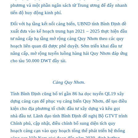
phương và một phần ngân sách từ Trung ương để đẩy nhanh
tiến độ huy động kinh phí.
Đối với hạ tầng kết nối cảng biển, UBND tỉnh Bình Định đề
xuất đưa vào kế hoạch trung hạn 2021 – 2025 thực hiện đầu
tư nâng cấp hạ tầng mở rộng cảng Quy Nhơn theo các quy
hoạch liên quan đã được phê duyệt. Sớm triển khai đầu tư
nâng cấp, mở rộng tuyến luồng hàng hải Quy Nhơn đáp ứng
cho tàu 50.000 DWT đầy tải.
Cảng Quy Nhơn.
Tỉnh Bình Định cũng bố trí gần 86 ha dọc tuyến QL19 xây
dựng cảng cạn để phục vụ cảng biển Quy Nhơn, để tạo điều
kiện cho địa phương tổ chức đầu tư xây dựng và kêu gọi
nhà đầu tư. Lãnh đạo tỉnh Bình Định đề nghị Bộ GTVT trình
Chính phủ, cập nhật, điều chỉnh bổ sung diện tích quy
hoạch cảng cạn vào quy hoạch tổng thể phát triển hệ thống
cảng cạn Việt Nam giai đoạn đến năm 2030, định hướng