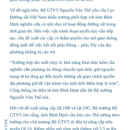
Về đề nghị trên, Bộ GTVT Nguyễn Văn Thể yêu cầu Cục
Đường sắt Việt Nam khẩn trương phối hợp với tỉnh Bình
Định nghiên cứu có nên duy trì hoạt động đường sắt trong
thời gian tới. Nếu việc vận hành đoạn tuyến này vẫn tiếp
tục, cần đề xuất các cấp có thẩm quyền cho mở giao thông
đồng mức để việc kết nối phía Đông – phía Tây của địa
phương không bị cản trở.
“Trường hợp tần suất chạy ít, khả năng khai thác kém cần
nghiên cứu phương án đóng chuyến tạm thời, giữ nguyên
trạng từ hạ tầng ga đến tuyến đường sắt giao chính quyền
địa phương giữ để vận hành vào một thời điểm hợp lý hơn”,
Cổng thông tin điện tử tỉnh Bình Định dẫn lời Bộ trưởng
Nguyễn Văn Thể nói.
Đối với đề xuất nâng cấp QL19B và QL19C, Bộ trưởng Bộ
GTVT cho rằng, tỉnh Bình Định cần báo cáo Thủ tướng theo
TIKTOK
hướng cho chủ trương Bộ GTVT sẽ đầu tư nâng cấp trên
tuyến QL19. Riêng phần mở rộng mặt đường (từ 5,5 m lên