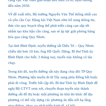
đến năm 2050.
Về đề xuất trên, Bộ trưởng Nguyễn Văn Thể thống nhất cao
và yêu cầu Cục Hàng hải Việt Nam sớm bổ sung thông tin,
đưa vào quy hoạch tổng thể phát triển cảng cạn sắp tới
nhằm tạo khu hậu cần cảng, san sẻ áp lực giải phóng hàng
hóa qua cảng Quy Nhơn.
Tại tỉnh Bình Định, tuyến đường sắt Diêu Trì – Quy Nhơn
chiều dài hơn 10 km, ông Hồ Quốc Dũng, Bí thư Tỉnh ủy
Bình Định cho biết, 3 tháng nay, tuyến này không có tàu
chạy.
Trong khi đó, tuyến đường sắt này đang chia đôi TP Quy
Nhơn. Phương tiện muốn đi từ Tây sang phía Đông bắt buộc
phải đi vòng. Trước bất cập đó, Bí thư Tỉnh ủy Bình Định đề
nghị Bộ GTVT xem xét, chuyển đoạn tuyến này thành
đường sắt đô thị hoặc một phương án khả thi khác để địa
phương có thể xây dựng các phương án đấu nối hạ tầng
giao thông, phục vụ phát triển kinh tế, xã hội.