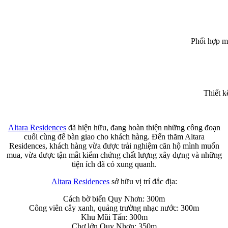
Phối hợp mộ
Thiết k
Altara Residences
đã hiện hữu, đang hoàn thiện những công đoạn
cuối cùng để bàn giao cho khách hàng. Đến thăm Altara
Residences, khách hàng vừa được trải nghiệm căn hộ mình muốn
mua, vừa được tận mắt kiểm chứng chất lượng xây dựng và những
tiện ích đã có xung quanh.
Altara Residences
sở hữu vị trí đắc địa:
Cách bờ biển Quy Nhơn: 300m
Công viên cây xanh, quảng trường nhạc nước: 300m
Khu Mũi Tấn: 300m
Chợ lớn Quy Nhơn: 350m