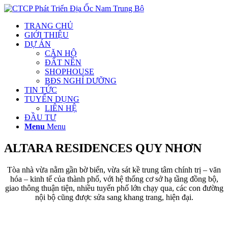
TRANG CHỦ
GIỚI THIỆU
DỰ ÁN
CĂN HỘ
ĐẤT NỀN
SHOPHOUSE
BĐS NGHỈ DƯỠNG
TIN TỨC
TUYỂN DỤNG
LIÊN HỆ
ĐẦU TƯ
Menu
Menu
ALTARA RESIDENCES QUY NHƠN
Tòa nhà vừa nằm gần bờ biển, vừa sát kề trung tâm chính trị – văn
hóa – kinh tế của thành phố, với hệ thống cơ sở hạ tầng đồng bộ,
giao thông thuận tiện, nhiều tuyến phố lớn chạy qua, các con đường
nội bộ cũng được sửa sang khang trang, hiện đại.