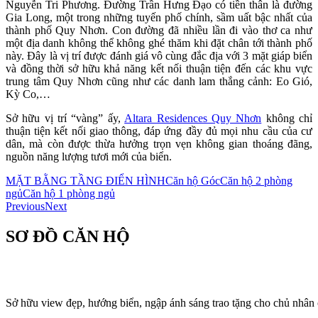
Nguyễn Tri Phương. Đường Trần Hưng Đạo có tiền thân là đường
Gia Long, một trong những tuyến phố chính, sầm uất bậc nhất của
thành phố Quy Nhơn. Con đường đã nhiều lần đi vào thơ ca như
một địa danh không thể không ghé thăm khi đặt chân tới thành phố
này. Đây là vị trí được đánh giá vô cùng đắc địa với 3 mặt giáp biển
và đồng thời sở hữu khả năng kết nối thuận tiện đến các khu vực
trung tâm Quy Nhơn cũng như các danh lam thắng cảnh: Eo Gió,
Kỳ Co,…
Sở hữu vị trí “vàng” ấy,
Altara Residences Quy Nhơn
không chỉ
thuận tiện kết nối giao thông, đáp ứng đầy đủ mọi nhu cầu của cư
dân, mà còn được thừa hưởng trọn vẹn không gian thoáng đãng,
nguồn năng lượng tươi mới của biển.
MẶT BẰNG TẦNG ĐIỂN HÌNH
Căn hộ Góc
Căn hộ 2 phòng
ngủ
Căn hộ 1 phòng ngủ
Previous
Next
SƠ ĐỒ CĂN HỘ
Sở hữu view đẹp, hướng biển, ngập ánh sáng trao tặng cho chủ nhân c