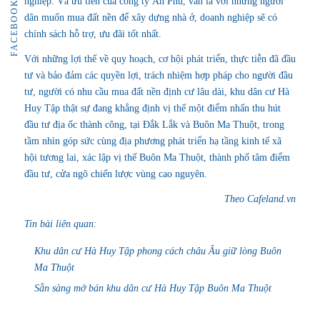
nghiệp. Và ưu tiên của công ty Ân Phú, vẫn là với những người
FACEBOOK
dân muốn mua đất nền để xây dựng nhà ở, doanh nghiệp sẽ có
chính sách hỗ trợ, ưu đãi tốt nhất.
Với những lợi thế về quy hoạch, cơ hội phát triển, thực tiễn đã đầu
tư và bảo đảm các quyền lợi, trách nhiệm hợp pháp cho người đầu
tư, người có nhu cầu mua đất nền định cư lâu dài,
khu dân cư Hà
Huy Tập
thật sự đang khẳng định vị thế một điểm nhấn thu hút
đầu tư địa ốc thành công, tại Đắk Lắk và Buôn Ma Thuột, trong
tầm nhìn góp sức cùng địa phương phát triển hạ tầng kinh tế xã
hội tương lai, xác lập vị thế Buôn Ma Thuột, thành phố tâm điểm
đầu tư, cửa ngõ chiến lược vùng cao nguyên.
Theo Cafeland.vn
Tin bài liên quan:
Khu dân cư Hà Huy Tập phong cách châu Âu giữ lòng Buôn
Ma Thuột
Sẵn sàng mở bán khu dân cư Hà Huy Tập Buôn Ma Thuột