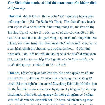
Ông Sinh nhấn mạnh, có 4 lợi thế quan trọng cần khẳng định
ở dự án này.
Thứ nhất
, đây là khu đô thị có vị trí “lõi” trong quy hoạch phát
triển cụm đô thị Bắc Tp Buôn Ma Thuột. Theo bản đồ quy hoạch,
khu vực sẽ có 4 đô thị thành hình trong tương lai, mà
khu đô thị
Hà Huy Tập
có vai trò đi trước, tạo cơ sở cho các khu đô thị tiếp
sau. Vị trí khu đô thị nằm giữa vùng quy hoạch mở rộng Buôn Ma
Thuột, với nhiều hạng mục bao quanh như bến xe mới, chợ, các cơ
quan hành chính địa phương, các trường đại học… ở bán kính
chưa đến 1 km. Kết nối với khu đô thị sẽ là các tuyến đường vành
đai, giao lộ lớn tỏa ra khắp Tây Nguyên và vào Nam ra Bắc, các
tuyến đường trục có mặt cắt từ 32 – 45 mét…
Thứ hai
, bởi có sự quan tâm chu đáo của chính quyền và nỗ lực
của nhà đầu tư, đến nay đã hoàn thiện các hạng mục hạ tầng kỹ
thuật. Báo cáo nghiệm thu của sở Xây dựng Đắk Lắk thể hiện, khu
đô thị Ân Phú đã hoàn thành các hạng mục hạ tầng đô thị như cấp
thoát nước, điện lưới, cáp quang viễn thông đi ngầm, có 3 công
viên chủ đề văn hóa diện tích hơn 3,2 hecta, và nhiều hạng mục