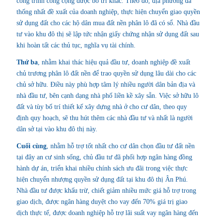
công trình công cộng được bố trí khác. Theo đó, địa phương đã
thống nhất đề xuất của doanh nghiệp, thực hiện chuyển giao quyền
sử dụng đất cho các hộ dân mua đất nền phân lô đã có sổ. Nhà đầu
tư vào khu đô thị sẽ lập tức nhận giấy chứng nhận sử dụng đất sau
khi hoàn tất các thủ tục, nghĩa vụ tài chính.
Thứ ba
, nhằm khai thác hiệu quả đầu tư, doanh nghiệp đề xuất
chủ trương phân lô đất nền để trao quyền sử dụng lâu dài cho các
chủ sở hữu. Điều này phù hợp tâm lý nhiều người dân bản địa và
nhà đầu tư, bên cạnh dạng nhà phố liền kề xây sẵn. Việc sở hữu lô
đất và tùy bố trí thiết kế xây dựng nhà ở cho cư dân, theo quy
định quy hoạch, sẽ thu hút thêm các nhà đầu tư và nhất là người
dân sở tại vào khu đô thị này.
Cuối cùng
, nhằm hỗ trợ tốt nhất cho cư dân chọn đầu tư đất nền
tại đây an cư sinh sống, chủ đầu tư đã phối hợp ngân hàng đồng
hành dự án, triển khai nhiều chính sách ưu đãi trong việc thực
hiện chuyển nhượng quyền sử dụng đất tại khu đô thị Ân Phú.
Nhà đầu tư được khấu trừ, chiết giảm nhiều mức giá hỗ trợ trong
giao dịch, được ngân hàng duyệt cho vay đến 70% giá trị giao
dịch thực tế, được doanh nghiệp hỗ trợ lãi suất vay ngân hàng đến