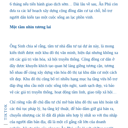
6 tháng nếu tiến hành giao dịch sớm… Dài lâu về sau, Ân Phú còn
đưa ra các kế hoạch xây dựng cộng đồng dân cư tại chỗ, hỗ trợ
người dân kiến tạo một cuộc sống an lạc phồn vinh.
Một tầm nhìn tương lai
Ông Sinh chia sẻ rằng, tâm tư nhà đầu tư tại dự án này, là mong
kiến thiết được một khu đô thị văn minh, hiện đại nhưng không xa
rời các giá trị văn hóa, xã hội truyền thống. Cộng đồng cư dân ở
đây được khuyến khích tạo quan hệ láng giềng tương cận, tương
hỗ nhau để cùng xây dựng văn hóa đô thị tại khu dân cư một cách
tốt đẹp. Khu đô thị cũng bố trí nhiều hạng mục hạ tầng vừa hỗ trợ
đáp ứng nhu cầu một cuộc sống tiện nghi, xanh sạch đẹp, và bảo
vệ các giá trị truyền thống, hoạt động tâm linh, giao tiếp xã hội…
Chỉ riêng vấn đề chủ đầu tư chỉ mở bán khu đô thị sau khi hoàn tất
TIKTOK
các thủ tục pháp lý, hạ tầng kỹ thuật, để bảo đảm giữ giá bán ra,
chuyển nhượng các lô đất đã phân nền hợp lý nhất so với thu nhập
của người dân bản địa, đã là một cố gắng rất lớn của doanh