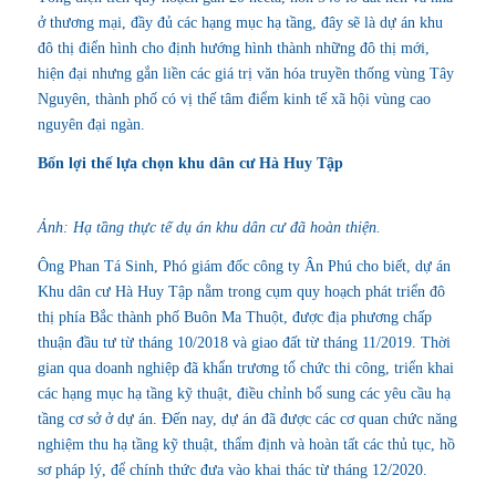
ở thương mại, đầy đủ các hạng mục hạ tầng, đây sẽ là dự án khu
đô thị điển hình cho định hướng hình thành những đô thị mới,
hiện đại nhưng gắn liền các giá trị văn hóa truyền thống vùng Tây
Nguyên, thành phố có vị thế tâm điểm kinh tế xã hội vùng cao
nguyên đại ngàn.
Bốn lợi thế lựa chọn
khu dân cư Hà Huy Tập
Ảnh: Hạ tầng thực tế dụ án khu dân cư đã hoàn thiện.
Ông Phan Tá Sinh, Phó giám đốc công ty Ân Phú cho biết,
dự án
Khu dân cư Hà Huy Tập
nằm trong cụm quy hoạch phát triển đô
thị phía Bắc thành phố Buôn Ma Thuột, được địa phương chấp
thuận đầu tư từ tháng 10/2018 và giao đất từ tháng 11/2019. Thời
gian qua doanh nghiệp đã khẩn trương tổ chức thi công, triển khai
các hạng mục hạ tầng kỹ thuật, điều chỉnh bổ sung các yêu cầu hạ
tầng cơ sở ở dự án. Đến nay, dự án đã được các cơ quan chức năng
nghiệm thu hạ tầng kỹ thuật, thẩm định và hoàn tất các thủ tục, hồ
sơ pháp lý, để chính thức đưa vào khai thác từ tháng 12/2020.