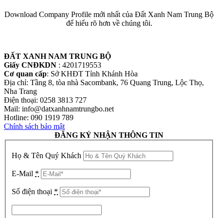
Download Company Profile mới nhất của Đất Xanh Nam Trung Bộ
để hiểu rõ hơn về chúng tôi.
ĐẤT XANH NAM TRUNG BỘ
Giấy CNĐKDN
: 4201719553
Cơ quan cấp
: Sở KHĐT Tỉnh Khánh Hòa
Địa chỉ: Tầng 8, tòa nhà Sacombank, 76 Quang Trung, Lộc Thọ,
Nha Trang
Điện thoại: 0258 3813 727
Mail: info@datxanhnamtrungbo.net
Hotline: 090 1919 789
Chính sách bảo mật
ĐĂNG KÝ NHẬN THÔNG TIN
Họ & Tên Quý Khách
E-Mail
*
Số điện thoại
*