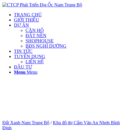
TRANG CHỦ
GIỚI THIỆU
DỰ ÁN
CĂN HỘ
ĐẤT NỀN
SHOPHOUSE
BĐS NGHỈ DƯỠNG
TIN TỨC
TUYỂN DỤNG
LIÊN HỆ
ĐẦU TƯ
Menu
Menu
Đất Xanh Nam Trung Bộ
/
Khu đô thị Cẩm Văn An Nhơn Bình
Định