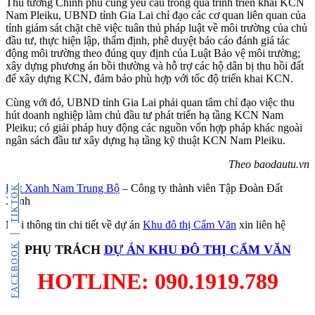
Thủ tướng Chính phủ cũng yêu cầu trong quá trình triển khai KCN
Nam Pleiku, UBND tỉnh Gia Lai chỉ đạo các cơ quan liên quan của
tỉnh giám sát chặt chẽ việc tuân thủ pháp luật về môi trường của chủ
đầu tư, thực hiện lập, thẩm định, phê duyệt báo cáo đánh giá tác
động môi trường theo đúng quy định của Luật Bảo vệ môi trường;
xây dựng phương án bồi thường và hỗ trợ các hộ dân bị thu hồi đất
để xây dựng KCN, đảm bảo phù hợp với tốc độ triển khai KCN.
Cùng với đó, UBND tỉnh Gia Lai phải quan tâm chỉ đạo việc thu
hút doanh nghiệp làm chủ đầu tư phát triển hạ tầng KCN Nam
Pleiku; có giải pháp huy động các nguồn vốn hợp pháp khác ngoài
ngân sách đầu tư xây dựng hạ tầng kỹ thuật KCN Nam Pleiku.
Theo baodautu.vn
Đất Xanh Nam Trung Bộ
– Công ty thành viên Tập Đoàn Đất
TIKTOK
Xanh
Mọi thông tin chi tiết về dự án
Khu đô thị Cẩm Văn
xin liên hệ
FACEBOOK
PHỤ TRÁCH
DỰ ÁN
KHU ĐÔ THỊ CẨM VĂN
HOTLINE: 090.1919.789