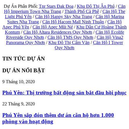
Dự Án Phân Phối:
Tnr Stars Đak Đoa
/
Khu Đô Thị Ân Phú
/
Căn
Hộ Imperium Town Nha Trang
/
Thành Phố Cà Phê
/
Căn Hộ The
Light Phú Yên
/
Căn Hộ Happy Sky Nha Trang
/
Căn Hộ Marina
Suites Nha Trang
/
Căn Hộ Hacom Mall Ninh Thuận
/
Căn Hộ
Apec Phú Yên
/
Căn Hộ Apec Mũi Né
/
Khu Dân Cư Hoàng Thành
Kontum
/
Căn Hộ Altara Residences Quy Nhơn
/
Căn Hộ Ecolife
Riverside Quy Nhơn
/
Căn Hộ TMS Quy Nhơn
/
Căn Hộ Vina2
Panorama Quy Nhơn
/
Khu Đô Thị Cẩm Văn
/
Căn Hộ I Tower
Quy Nhơn
TIN TỨC DỰ ÁN
DỰ ÁN NỔI BẬT
9 Tháng 10, 2020
Phú Yên: Thị trường bất động sản bắt đầu hồi phục
22 Tháng 9, 2020
Phú Yên sắp đón thêm dư án căn hộ hơn 1.000
phòng vào hoạt động