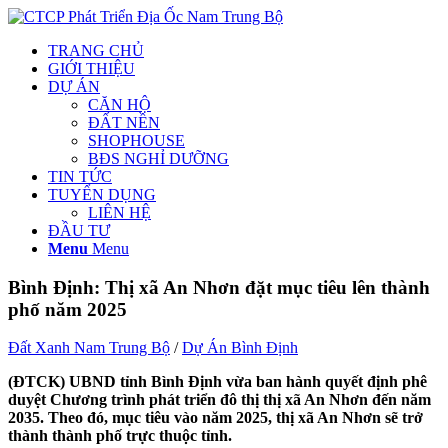
TRANG CHỦ
GIỚI THIỆU
DỰ ÁN
CĂN HỘ
ĐẤT NỀN
SHOPHOUSE
BĐS NGHỈ DƯỠNG
TIN TỨC
TUYỂN DỤNG
LIÊN HỆ
ĐẦU TƯ
Menu
Menu
Bình Định: Thị xã An Nhơn đặt mục tiêu lên thành
phố năm 2025
Đất Xanh Nam Trung Bộ
/
Dự Án Bình Định
(ĐTCK) UBND tỉnh Bình Định vừa ban hành quyết định phê
duyệt Chương trình phát triển đô thị thị xã An Nhơn đến năm
2035. Theo đó, mục tiêu vào năm 2025, thị xã An Nhơn sẽ trở
thành thành phố trực thuộc tỉnh.