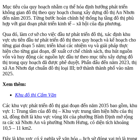
Mục tiêu của quy hoạch nhằm cụ thể hóa định hướng phát triển
không gian đô thị theo quy hoạch chung xây dựng đô thị An Nhơn
đến năm 2035. Từng bước hoàn chỉnh hệ thống hạ tầng đô thị phù
hợp với giai đoạn phát triển kinh tế – xã hội của địa phương.
Qua đó, làm cơ sở cho việc đầu tư phát triển đô thị, xác định khu
vực ưu tiên đầu tư phát triển đô thị theo quy hoạch và kế hoạch cho
từng giai đoạn 5 năm; triển khai các nhiệm vụ và giải pháp thực
hiện cho từng giai đoạn, đề xuất cơ chế chính sách, thu hút nguồn
vốn và huy động các nguồn lực đầu tư theo mục tiêu xây dựng đô
thị trong quy hoạch đã được phê duyệt. Phấn đấu đến năm 2023, thị
xã An Nhơn đạt chuẩn đô thị loại III; trở thành thành phố vào năm
2025.
Xem thêm:
Khu đô thi Cẩm Văn
Các khu vực phát triển đô thị giai đoạn đến năm 2035 bao gồm, khu
vực 1: Trung tâm của đô thị – Khu vực trung tâm hiện hữu của thị
xã, đồng thời là khu vực vùng lõi của phường Bình Định mở rộng
ra các xã Nhơn An và phường Nhơn Hưng, có diện tích khoảng
10,5 – 11 km2.
Đây là khu vực có ý nghĩa về văn hóa – lịch sử đóng vai trò là trung