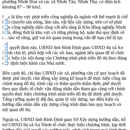
phường Nhơn Hoà và các xã Nhơn Tân, Nhơn Thọ, có diện tích
khoảng 87 – 90 km2.
Đây là khu vực phát triển công nghiệp đa ngành với thế mạnh là chế
TIKTOK
biến chuyên sâu nông, lâm sản, vật liệu xây dựng, trên cơ sở phát
triển công nghiệp diện rộng với nền tảng là Khu đông nghiệp Nhơn
Hoà, đồng thời là khu vực có rừng phòng hộ, tuân thủ quy định về
đề bảo vệ rừng, giữ vai trò quan trọng trong vấn đề hạn chế lũ lụt.
FACEBOOK
Tại quyết định này, UBND tỉnh Bình Định giao UBND thị xã An
Nhơn chủ trì, phối hợp với các sở, ban, ngành liên quan để tổ chức
thực hiện các nội dung của Chương trình phát triển đô thị theo đúng
quy định hiện hành của Nhà nước.
Bên cạnh đó, chỉ đạo UBND các xã, phường căn cứ quy hoạch đã
được phê duyệt, chủ động xây dựng kế hoạch để thực hiện công tác
chỉnh trang đô thị, trình cấp có thẩm quyền thẩm định, phê duyệt
theo quy định; tổ chức vận động nhân dân tham gia cùng với chính
quyền thực hiện chương trình phát triển đô thị đã được phê duyệt.
Tăng cường quản lý đất đai, quản lý xây dựng, tạo điều kiện và
hướng dẫn nhân dân xây dựng công trình đảm bảo quy hoạch và
mỹ quan đô thị.
Ngoài ra, UBND tỉnh Bình Định giao Sở Xây dựng hướng dẫn, hỗ
trợ UBND thị xã An Nhơn tổ chức thực hiện chương trình, kịp thời
hướng dẫn giải quyết các vướng mắc, phát sinh trong quá trình thực