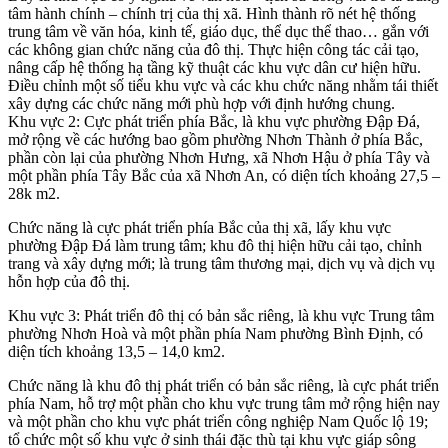
tâm hành chính – chính trị của thị xã. Hình thành rõ nét hệ thống
trung tâm về văn hóa, kinh tế, giáo dục, thể dục thể thao… gắn với
các không gian chức năng của đô thị. Thực hiện công tác cải tạo,
nâng cấp hệ thống hạ tầng kỹ thuật các khu vực dân cư hiện hữu.
Điều chỉnh một số tiểu khu vực và các khu chức năng nhằm tái thiết
xây dựng các chức năng mới phù hợp với định hướng chung.
Khu vực 2: Cực phát triển phía Bắc, là khu vực phường Đập Đá,
mở rộng về các hướng bao gồm phường Nhơn Thành ở phía Bắc,
phần còn lại của phường Nhơn Hưng, xã Nhơn Hậu ở phía Tây và
một phần phía Tây Bắc của xã Nhơn An, có diện tích khoảng 27,5 –
28k m2.
Chức năng là cực phát triển phía Bắc của thị xã, lấy khu vực
phường Đập Đá làm trung tâm; khu đô thị hiện hữu cải tạo, chỉnh
trang và xây dựng mới; là trung tâm thương mại, dịch vụ và dịch vụ
hỗn hợp của đô thị.
Khu vực 3: Phát triển đô thị có bản sắc riêng, là khu vực Trung tâm
phường Nhơn Hoà và một phần phía Nam phường Bình Định, có
diện tích khoảng 13,5 – 14,0 km2.
Chức năng là khu đô thị phát triển có bản sắc riêng, là cực phát triển
phía Nam, hỗ trợ một phần cho khu vực trung tâm mở rộng hiện nay
và một phần cho khu vực phát triển công nghiệp Nam Quốc lộ 19;
tổ chức một số khu vực ở sinh thái đặc thù tại khu vực giáp sông