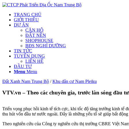
TRANG CHỦ
GIỚI THIỆU
DỰ ÁN
CĂN HỘ
ĐẤT NỀN
SHOPHOUSE
BĐS NGHỈ DƯỠNG
TIN TỨC
TUYỂN DỤNG
LIÊN HỆ
ĐẦU TƯ
Menu
Menu
Đất Xanh Nam Trung Bộ
/
Khu dân cư Nam Pleiku
VTV.vn – Theo các chuyên gia, trước làn sóng đầu tư
Triển vọng phục hồi kinh tế tích cực, khi tốc độ tăng trưởng kinh 
thu hút vốn đầu tư nước ngoài. Đây là những yếu tố sẽ giúp bất động
Theo nghiên cứu của Công ty nghiên cứu thị trường CBRE Việt Nam, 