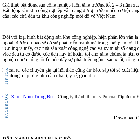
Giá thuê bất động sản công nghiệp luôn tăng trưởng tốt 2 – 3 năm q
Bất động sản khu công nghiệp vẫn đang đứng trước nhiều cơ hội tăng
cầu; các chủ đầu tư khu công nghiệp mới đổ về Việt Nam.
Đối với loại hình bất động sản khu công nghiệp, hiện phần lớn vẫn l
ngoài, được dự báo sẽ có sự phát triển mạnh mẽ trong thời gian tới. 
“Chúng ta thấy, các nhà sản xuất công nghệ cao và kỹ thuật số đang 
việc đầu tư có được xúc tiến hay trì hoãn, tôi cho rằng chúng ta nên 
nghiệp như chúng tôi là thúc đẩy sự phát triển ngành sản xuất, côn
TIKTOK
Ngoaì ra, các chuyên gia tại hội thảo cũng dự báo, sắp tới sẽ xuất h
lao động, đáp ứng nhu cầu nhà ở, y tế, giáo dục…
FACEBOOK
Đất Xanh Nam Trung Bộ
– Công ty thành thành viên của Tập đoàn 
Download Co
ĐẤT XANH NAM TRUNG BỘ