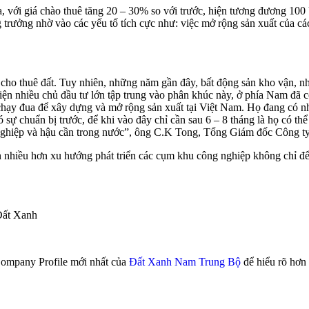
ua, với giá chào thuê tăng 20 – 30% so với trước, hiện tương đương 10
 trưởng nhờ vào các yếu tố tích cực như: việc mở rộng sản xuất của c
à cho thuê đất. Tuy nhiên, những năm gần đây, bất động sản kho vận, 
Hiện nhiều chủ đầu tư lớn tập trung vào phân khúc này, ở phía Nam đã có
chạy đua để xây dựng và mở rộng sản xuất tại Việt Nam. Họ đang có nhu
có sự chuẩn bị trước, để khi vào đây chỉ cần sau 6 – 8 tháng là họ có t
g nghiệp và hậu cần trong nước”, ông C.K Tong, Tổng Giám đốc Công ty
iện nhiều hơn xu hướng phát triển các cụm khu công nghiệp không chỉ đ
Đất Xanh
mpany Profile mới nhất của
Đất Xanh Nam Trung Bộ
để hiểu rõ hơn 