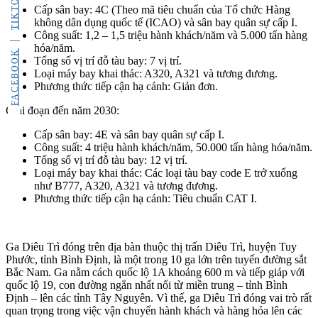
TIKTOK
Cấp sân bay: 4C (Theo mã tiêu chuẩn của Tổ chức Hàng
không dân dụng quốc tế (ICAO) và sân bay quân sự cấp I.
Công suất: 1,2 – 1,5 triệu hành khách/năm và 5.000 tấn hàng
hóa/năm.
FACEBOOK
Tổng số vị trí đỗ tàu bay: 7 vị trí.
Loại máy bay khai thác: A320, A321 và tương đương.
Phương thức tiếp cận hạ cánh: Giản đơn.
Giai đoạn đến năm 2030:
Cấp sân bay: 4E và sân bay quân sự cấp I.
Công suất: 4 triệu hành khách/năm, 50.000 tấn hàng hóa/năm.
Tổng số vị trí đỗ tàu bay: 12 vị trí.
Loại máy bay khai thác: Các loại tàu bay code E trở xuống
như B777, A320, A321 và tương đương.
Phương thức tiếp cận hạ cánh: Tiêu chuẩn CAT I.
Ga Diêu Trì đóng trên địa bàn thuộc thị trấn Diêu Trì, huyện Tuy
Phước, tỉnh Bình Định, là một trong 10 ga lớn trên tuyến đường sắt
Bắc Nam. Ga nằm cách quốc lộ 1A khoảng 600 m và tiếp giáp với
quốc lộ 19, con đường ngắn nhất nối từ miền trung – tỉnh Bình
Định – lên các tỉnh Tây Nguyên. Vì thế, ga Diêu Trì đóng vai trò rất
quan trọng trong việc vận chuyển hành khách và hàng hóa lên các