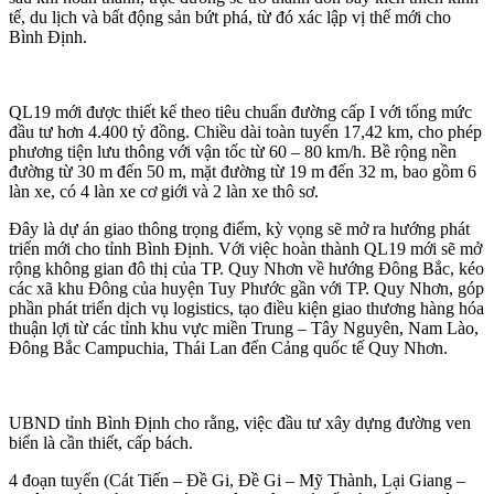
tế, du lịch và bất động sản bứt phá, từ đó xác lập vị thế mới cho
Bình Định.
QL19 mới được thiết kế theo tiêu chuẩn đường cấp I với tổng mức
đầu tư hơn 4.400 tỷ đồng. Chiều dài toàn tuyến 17,42 km, cho phép
phương tiện lưu thông với vận tốc từ 60 – 80 km/h. Bề rộng nền
đường từ 30 m đến 50 m, mặt đường từ 19 m đến 32 m, bao gồm 6
làn xe, có 4 làn xe cơ giới và 2 làn xe thô sơ.
Đây là dự án giao thông trọng điểm, kỳ vọng sẽ mở ra hướng phát
triển mới cho tỉnh Bình Định. Với việc hoàn thành QL19 mới sẽ mở
rộng không gian đô thị của TP. Quy Nhơn về hướng Đông Bắc, kéo
các xã khu Đông của huyện Tuy Phước gần với TP. Quy Nhơn, góp
phần phát triển dịch vụ logistics, tạo điều kiện giao thương hàng hóa
thuận lợi từ các tỉnh khu vực miền Trung – Tây Nguyên, Nam Lào,
Đông Bắc Campuchia, Thái Lan đến Cảng quốc tế Quy Nhơn.
UBND tỉnh Bình Định cho rằng, việc đầu tư xây dựng đường ven
biển là cần thiết, cấp bách.
4 đoạn tuyến (Cát Tiến – Đề Gi, Đề Gi – Mỹ Thành, Lại Giang –