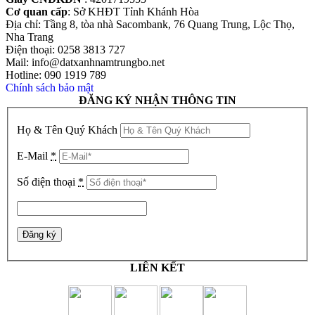
Cơ quan cấp
: Sở KHĐT Tỉnh Khánh Hòa
Địa chỉ: Tầng 8, tòa nhà Sacombank, 76 Quang Trung, Lộc Thọ,
Nha Trang
Điện thoại: 0258 3813 727
Mail: info@datxanhnamtrungbo.net
Hotline: 090 1919 789
Chính sách bảo mật
ĐĂNG KÝ NHẬN THÔNG TIN
Họ & Tên Quý Khách
E-Mail
*
Số điện thoại
*
LIÊN KẾT