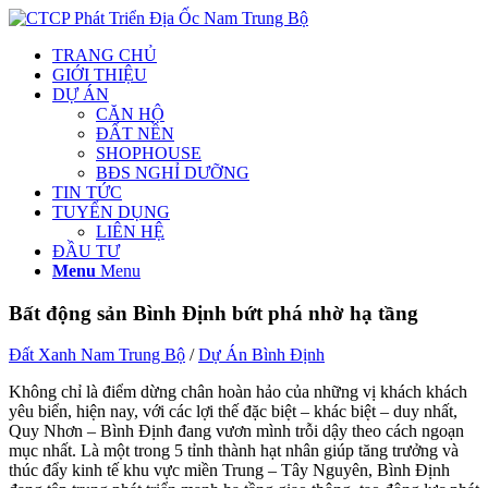
TRANG CHỦ
GIỚI THIỆU
DỰ ÁN
CĂN HỘ
ĐẤT NỀN
SHOPHOUSE
BĐS NGHỈ DƯỠNG
TIN TỨC
TUYỂN DỤNG
LIÊN HỆ
ĐẦU TƯ
Menu
Menu
Bất động sản Bình Định bứt phá nhờ hạ tầng
Đất Xanh Nam Trung Bộ
/
Dự Án Bình Định
Không chỉ là điểm dừng chân hoàn hảo của những vị khách khách
yêu biển, hiện nay, với các lợi thế đặc biệt – khác biệt – duy nhất,
Quy Nhơn – Bình Định đang vươn mình trỗi dậy theo cách ngoạn
mục nhất. Là một trong 5 tỉnh thành hạt nhân giúp tăng trưởng và
thúc đẩy kinh tế khu vực miền Trung – Tây Nguyên, Bình Định