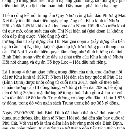
đang tập trung phát triển mạnh hạ tầng giao thông, tạo động lực phát
triển kinh tế, du lịch cho toàn tỉnh. Đẩy mạnh phát triển hạ tầng:
Thêm cổng kết nối trung tâm Quy Nhơn cùng bán đảo Phương Mai.
Xét thấy tốc độ phát triển ngày càng tăng của Khu kinh tế Nhơn
Hội và đặc biệt là khi dự án lọc hóa dầu Nhơn Hội đi vào triển khai
thì quy mô, công suất của cầu Thị Nại hiện tại (giai đoạn 1) không
còn đáp ứng được. Việc ủng hộ chủ
trương đầu tư xây dựng cầu Thị Nại giai đoạn 2 (xây dựng cầu bên
cạnh cầu Thị Nại hiện tại) sẽ giảm áp lực lưu lượng giao thông cho
cầu Thị Nại 1 và thể hiện quyết tâm cũng như định hướng của tỉnh
Bình Định trong việc thúc đẩy sự phát triển của Khu kinh tế Nhơn
Hội nói chung và dự án Tổ hợp Lọc – Hóa dầu nói riêng.
Là 1 trong 4 dự án giao thông trọng điểm của tỉnh, trục đường nối
dài từ Khu kinh tế (KKT) Nhơn Hội đến sân bay quốc tế Phù Cát
(Bình Định) được khởi công từ cuối năm 2017, thiết kế theo tiêu
chuẩn đường cấp III đồng bằng, với tổng chiều dài 20km, bề rộng
nền đường 20,5m, mặt đường bê tông nhựa 14m gồm 4 làn xe với
vận tốc thiết kế 80 km/h. Trục đường có tổng vốn đầu tư hơn 1.825
tỷ đồng, trong đó vốn ngân sách Trung ương hỗ trợ 385 tỷ đồng.
Ngày 27/09/2020, tỉnh Bình Định đã khánh thành và đưa vào sử
dụng trục đường khu kinh tế Nhơn Hội nối dài đến sân bay quốc tế
Phù Cát. Với vai trò là tâm điểm liên kết vùng mới của Bình Định,
sau khi hoàn thành, trục đường sẽ trở thành đòn bẩy kích thích kinh