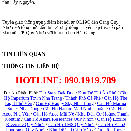
tỉnh Tây Nguyên.
Tuyến giao thông trọng điểm kết nối từ QL19C đến Cảng Quy
Nhơn với tổng mức đầu tư 1.452 tỷ đồng. Tuyến cáp treo dài gần
3km nối TP. Quy Nhơn với khu du lịch Hải Giang.
TIN LIÊN QUAN
THÔNG TIN LIÊN HỆ
HOTLINE: 090.1919.789
Dự Án Phân Phối:
Tnr Stars Đak Đoa
/
Khu Đô Thị Ân Phú
/
Căn
Hộ Imperium Town Nha Trang
/
Thành Phố Cà Phê
/
Căn Hộ The
Light Phú Yên
/
Căn Hộ Happy Sky Nha Trang
/
Căn Hộ Marina
Suites Nha Trang
/
Căn Hộ Hacom Mall Ninh Thuận
/
Căn Hộ
Apec Phú Yên
/
Căn Hộ Apec Mũi Né
/
Khu Dân Cư Hoàng Thành
Kontum
/
Căn Hộ Altara Residences Quy Nhơn
/
Căn Hộ Ecolife
Riverside Quy Nhơn
/
Căn Hộ TMS Quy Nhơn
/
Căn Hộ Vina2
Panorama Quy Nhơn
/
Khu Đô Thị Cẩm Văn
/
Căn Hộ I Tower