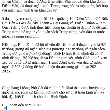
Thiện Chánh và đoạn đường Điện Biên Phủ nối dài đến khu đô thị
Diêm Vân) đã được ngân sách Trung ương hỗ trợ một phần, kết hợp
với ngân sách tỉnh triển khai đầu tư.
5 đoạn tuyến còn lại (quốc lộ 1D – quốc lộ 19, Diêm Vân – Gò Bồi,
Cát Tiến – Gò Bồi, Mỹ Thành – Lại Giang và Thiện Chánh – Tam
Quan) đang được tỉnh thực hiện công tác chuẩn bị đầu tư để đề xuất
Trung ương hỗ trợ từ vốn ngân sách Trung ương, vốn đầu tư nước
ngoài và ngân sách tỉnh.
Hiện nay, Bình Định đã bố trí vốn để triển khai 4 đoạn tuyến là 921
tỷ đồng (trong đó ngân sách địa phương 237 tỷ đồng và ngân sách
Trung ương hỗ trợ 684 tỷ đồng). UBND tỉnh Bình Định đã có tờ
trình đề nghị Bộ Kế hoạch và Đầu tư xem xét, trình Chính phủ xem
xét, bố trí hỗ trợ từ ngân sách Trung ương hoặc vốn đầu tư nước
ngoài 7.593 tỷ đồng để hoàn thiện dự án trong giai đoạn 2021 –
2025.
Cảng hàng không Phù Cát đã chính thức khai thác các chuyến bay
quốc tế, mở rộng sự kết nối hơn nữa cho sự phát triển kinh tế – xã
hội, đặc biệt là du lịch cho tỉnh Bình Định.
Giai đoạn đến năm 2020: