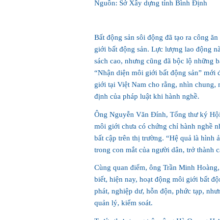
Nguồn: Sở Xây dựng tỉnh Bình Định
Bất động sản sôi động đã tạo ra công ăn
giới bất động sản. Lực lượng lao động n
sách cao, nhưng cũng đã bộc lộ những bấ
“Nhận diện môi giới bất động sản” mới 
giới tại Việt Nam cho rằng, nhìn chung,
định của pháp luật khi hành nghề.
Ông Nguyễn Văn Đính, Tổng thư ký Hội M
môi giới chưa có chứng chỉ hành nghề nh
bất cập trên thị trường. “Hệ quả là hình
trong con mắt của người dân, trở thành c
Cùng quan điểm, ông Trần Minh Hoàng, 
biết, hiện nay, hoạt động môi giới bất 
phát, nghiệp dư, hỗn độn, phức tạp, như
quản lý, kiểm soát.