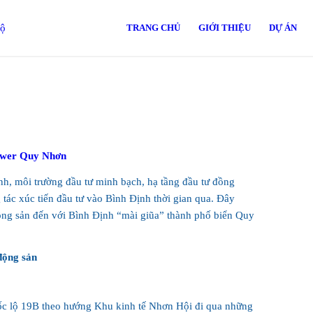
TRANG CHỦ
GIỚI THIỆU
DỰ ÁN
ower Quy Nhơn
ành, môi trường đầu tư minh bạch, hạ tầng đầu tư đồng
ác xúc tiến đầu tư vào Bình Định thời gian qua. Đây
động sản đến với Bình Định “mài giũa” thành phố biển Quy
động sản
ốc lộ 19B theo hướng Khu kinh tế Nhơn Hội đi qua những