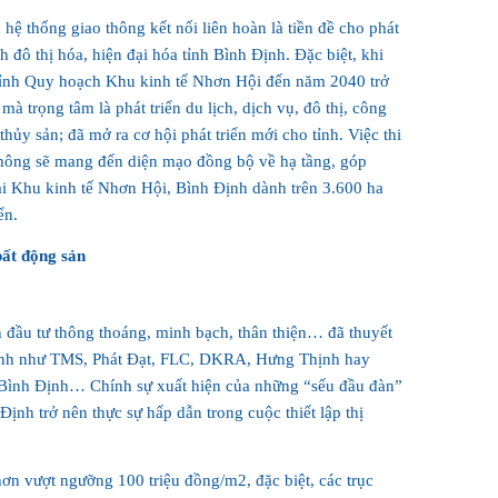
hệ thống giao thông kết nối liên hoàn là tiền đề cho phát
nh đô thị hóa, hiện đại hóa tỉnh Bình Định. Đặc biệt, khi
ỉnh Quy hoạch Khu kinh tế Nhơn Hội đến năm 2040 trở
mà trọng tâm là phát triển du lịch, dịch vụ, đô thị, công
thủy sản; đã mở ra cơ hội phát triển mới cho tỉnh. Việc thi
hông sẽ mang đến diện mạo đồng bộ về hạ tầng, góp
tại Khu kinh tế Nhơn Hội, Bình Định dành trên 3.600 ha
ển.
bất động sản
 đầu tư thông thoáng, minh bạch, thân thiện… đã thuyết
Định như TMS, Phát Đạt, FLC, DKRA, Hưng Thịnh hay
Bình Định… Chính sự xuất hiện của những “sếu đầu đàn”
Định trở nên thực sự hấp dẫn trong cuộc thiết lập thị
hơn vượt ngưỡng 100 triệu đồng/m2, đặc biệt, các trục