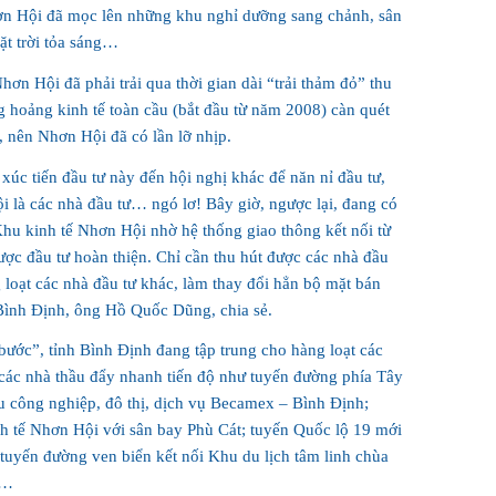
ơn Hội đã mọc lên những khu nghỉ dưỡng sang chảnh, sân
ặt trời tỏa sáng…
n Hội đã phải trải qua thời gian dài “trải thảm đỏ” thu
ng hoảng kinh tế toàn cầu (bắt đầu từ năm 2008) càn quét
, nên Nhơn Hội đã có lần lỡ nhịp.
 xúc tiến đầu tư này đến hội nghị khác để năn nỉ đầu tư,
 là các nhà đầu tư… ngó lơ! Bây giờ, ngược lại, đang có
hu kinh tế Nhơn Hội nhờ hệ thống giao thông kết nối từ
ợc đầu tư hoàn thiện. Chỉ cần thu hút được các nhà đầu
 loạt các nhà đầu tư khác, làm thay đổi hẳn bộ mặt bán
ình Định, ông Hồ Quốc Dũng, chia sẻ.
ước”, tỉnh Bình Định đang tập trung cho hàng loạt các
 các nhà thầu đẩy nhanh tiến độ như tuyến đường phía Tây
u công nghiệp, đô thị, dịch vụ Becamex – Bình Định;
nh tế Nhơn Hội với sân bay Phù Cát; tuyến Quốc lộ 19 mới
tuyến đường ven biển kết nối Khu du lịch tâm linh chùa
)…