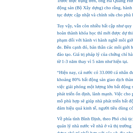
Trước thực trạng trên, ông Hà Quang Hưn
động sản (Bộ Xây dựng) cho rằng, hành l
tục được cập nhật và chỉnh sửa cho phù h
Tuy vậy, vẫn còn nhiều bất cập như quy
hoàn thành khóa học thì mới được dự thi 
phạm đối với hành vi hành nghề môi giớ
đe. Bên cạnh đó, bản thân các môi giới 
đào tạo. Giá trị pháp lý của chứng chỉ h
từ 1-3 năm thay vì 5 năm như hiện tại.
“Hiện nay, cả nước có 33.000 cá nhân đ
khoảng 80% bất động sản giao dịch thàn
việc giải phóng một lượng lớn bất động 
phát triển ổn định, lành mạnh. Việc cho
mô phù hợp sẽ giúp nhà phát triển bất độ
đảm hiệu quả kinh tế, người tiêu dùng c
Về phía tỉnh Bình Định, theo Phó chủ 
quản lý nhà nước về nhà ở và thị trường 