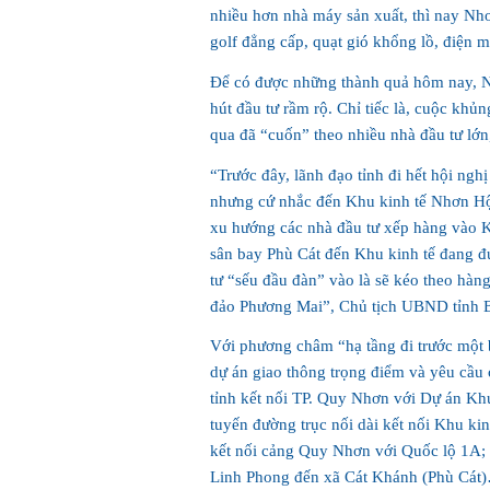
nhiều hơn nhà máy sản xuất, thì nay Nh
golf đẳng cấp, quạt gió khổng lồ, điện m
Để có được những thành quả hôm nay, Nhơ
hút đầu tư rầm rộ. Chỉ tiếc là, cuộc khủ
qua đã “cuốn” theo nhiều nhà đầu tư lớn
“Trước đây, lãnh đạo tỉnh đi hết hội nghị
nhưng cứ nhắc đến Khu kinh tế Nhơn Hội
xu hướng các nhà đầu tư xếp hàng vào K
sân bay Phù Cát đến Khu kinh tế đang đư
tư “sếu đầu đàn” vào là sẽ kéo theo hàng
đảo Phương Mai”, Chủ tịch UBND tỉnh B
Với phương châm “hạ tầng đi trước một b
dự án giao thông trọng điểm và yêu cầu
tỉnh kết nối TP. Quy Nhơn với Dự án Kh
tuyến đường trục nối dài kết nối Khu ki
kết nối cảng Quy Nhơn với Quốc lộ 1A; 
Linh Phong đến xã Cát Khánh (Phù Cát