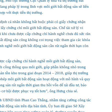
g, Phó cục trưởng Cục Quản lý nhà và thị trường bất
ang pháp lý trong lĩnh vực môi giới bất động sản sẽ liên
ợp với thực tiễn thị trường.
 định cá nhân không bắt buộc phải có giấy chứng nhận
lấy chứng chỉ môi giới bất động sản. Chế tài xử lý vi
i khi chưa được cấp chứng chỉ hành nghề chưa đủ sức răn
bất động sản cũng không coi trọng việc tham gia các khóa
ành nghề môi giới bất động sản cần rút ngắn thời hạn còn
ược cấp chứng chỉ hành nghề môi giới bất động sản,
h công thông qua môi giới, góp phần không nhỏ trong
sản tồn kho trong giai đoạn 2014 – 2018, giúp thị trường
 phép môi giới bất động sản hoạt động với mô hình và quy
ng sản rút ngắn thời gian thu hồi vốn để tái đầu tư, bảo
ó cơ hội được phục vụ tốt hơn”, ông Hưng chia sẻ.
tịch UBND tỉnh Phan Cao Thắng, nhằm tăng cường công tác
bất động sản trên địa bàn tỉnh, Ủy ban đã giao Sở Xây