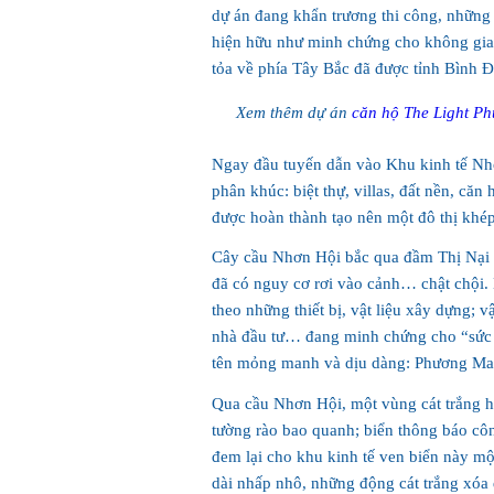
dự án đang khẩn trương thi công, những 
hiện hữu như minh chứng cho không gian
tỏa về phía Tây Bắc đã được tỉnh Bình Đ
Xem thêm dự án
căn hộ The Light Ph
Ngay đầu tuyến dẫn vào Khu kinh tế Nh
phân khúc: biệt thự, villas, đất nền, că
được hoàn thành tạo nên một đô thị khép 
Cây cầu Nhơn Hội bắc qua đầm Thị Nại 
đã có nguy cơ rơi vào cảnh… chật chội.
theo những thiết bị, vật liệu xây dựng;
nhà đầu tư… đang minh chứng cho “sức
tên mỏng manh và dịu dàng: Phương Ma
Qua cầu Nhơn Hội, một vùng cát trắng 
tường rào bao quanh; biển thông báo côn
đem lại cho khu kinh tế ven biển này mộ
dài nhấp nhô, những động cát trắng xóa 