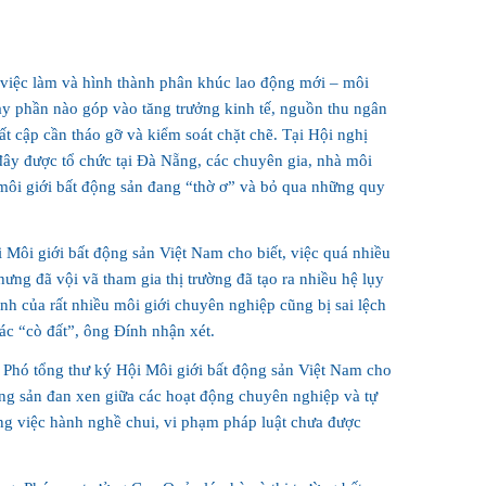
 việc làm và hình thành phân khúc lao động mới – môi
ày phần nào góp vào tăng trưởng kinh tế, nguồn thu ngân
t cập cần tháo gỡ và kiểm soát chặt chẽ. Tại Hội nghị
đây được tổ chức tại Đà Nẵng, các chuyên gia, nhà môi
 môi giới bất động sản đang “thờ ơ” và bỏ qua những quy
ôi giới bất động sản Việt Nam cho biết, việc quá nhiều
ưng đã vội vã tham gia thị trường đã tạo ra nhiều hệ lụy
 ảnh của rất nhiều môi giới chuyên nghiệp cũng bị sai lệch
ác “cò đất”, ông Đính nhận xét.
Phó tổng thư ký Hội Môi giới bất động sản Việt Nam cho
động sản đan xen giữa các hoạt động chuyên nghiệp và tự
ng việc hành nghề chui, vi phạm pháp luật chưa được