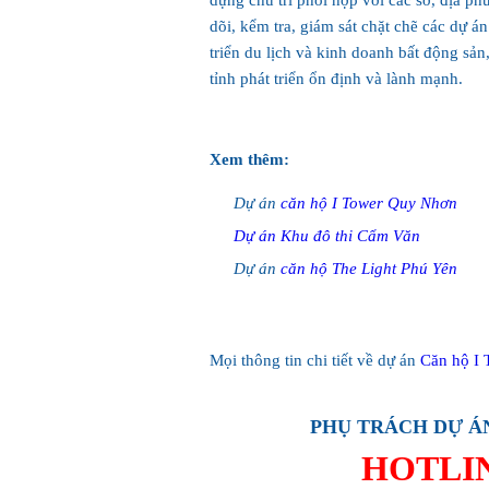
dựng chủ trì phối hợp với các sở, địa p
dõi, kểm tra, giám sát chặt chẽ các dự án 
triển du lịch và kinh doanh bất động sản
tỉnh phát triển ổn định và lành mạnh.
Xem thêm:
Dự án
căn hộ I Tower Quy Nhơn
Dự án Khu đô thi Cẩm Văn
Dự án
căn hộ The Light Phú Yên
Mọi thông tin chi tiết về dự án
Căn hộ I
PHỤ TRÁCH DỰ 
HOTLINE