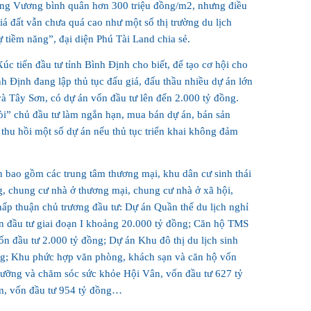
ng Vương bình quân hơn 300 triệu đồng/m2, nhưng điều
iá đất vẫn chưa quá cao như một số thị trường du lịch
ự tiềm năng”, đại diện Phú Tài Land chia sẻ.
 tiến đầu tư tỉnh Bình Định cho biết, để tạo cơ hội cho
h Định đang lập thủ tục đấu giá, đấu thầu nhiều dự án lớn
 Tây Sơn, có dự án vốn đầu tư lên đến 2.000 tỷ đồng.
còi” chủ đầu tư làm ngắn hạn, mua bán dự án, bán sản
 thu hồi một số dự án nếu thủ tục triển khai không đảm
n bao gồm các trung tâm thương mại, khu dân cư sinh thái
g, chung cư nhà ở thương mại, chung cư nhà ở xã hội,
hấp thuận chủ trương đầu tư: Dự án Quần thể du lịch nghỉ
n đầu tư giai đoạn I khoảng 20.000 tỷ đồng; Căn hộ TMS
 đầu tư 2.000 tỷ đồng; Dự án Khu đô thị du lịch sinh
ng; Khu phức hợp văn phòng, khách sạn và căn hộ vốn
 dưỡng và chăm sóc sức khỏe Hội Vân, vốn đầu tư 627 tỷ
eam, vốn đầu tư 954 tỷ đồng…