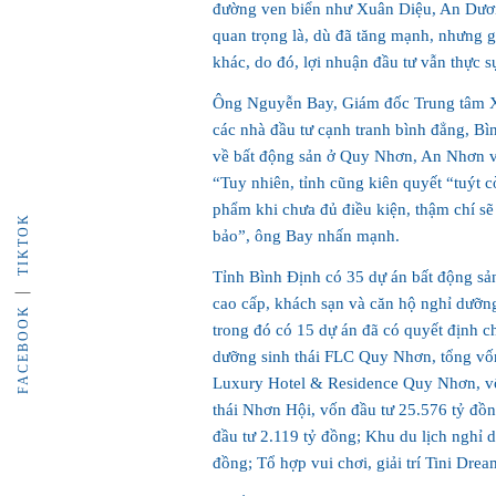
đường ven biển như Xuân Diệu, An Dươ
quan trọng là, dù đã tăng mạnh, nhưng g
khác, do đó, lợi nhuận đầu tư vẫn thực s
Ông Nguyễn Bay, Giám đốc Trung tâm Xúc
các nhà đầu tư cạnh tranh bình đẳng, Bìn
về bất động sản ở Quy Nhơn, An Nhơn và
“Tuy nhiên, tỉnh cũng kiên quyết “tuýt 
phẩm khi chưa đủ điều kiện, thậm chí sẽ
TIKTOK
bảo”, ông Bay nhấn mạnh.
Tỉnh Bình Định có 35 dự án bất động sả
cao cấp, khách sạn và căn hộ nghỉ dưỡn
FACEBOOK
trong đó có 15 dự án đã có quyết định c
dưỡng sinh thái FLC Quy Nhơn, tổng vố
Luxury Hotel & Residence Quy Nhơn, vốn
thái Nhơn Hội, vốn đầu tư 25.576 tỷ đồ
đầu tư 2.119 tỷ đồng; Khu du lịch nghỉ
đồng; Tổ hợp vui chơi, giải trí Tini Dr