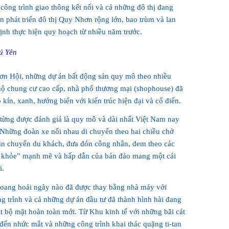
công trình giao thông kết nối và cả những đô thị đang
 phát triển đô thị Quy Nhơn rộng lớn, bao trùm và lan
ịnh thực hiện quy hoạch từ nhiều năm trước.
ú Yên
ơn Hội, những dự án bất động sản quy mô theo nhiều
n hộ chung cư cao cấp, nhà phố thương mại (shophouse) đã
kín, xanh, hướng biển với kiến trúc hiện đại và cổ điển.
từng được đánh giá là quy mô và dài nhất Việt Nam nay
 Những đoàn xe nối nhau di chuyển theo hai chiều chở
 vận chuyển du khách, đưa đón công nhân, đem theo các
 khỏe” mạnh mẽ và hấp dẫn của bán đảo mang một cái
i.
hoang hoải ngày nào đã được thay bằng nhà máy với
g trình và cả những dự án đầu tư đã thành hình hài đang
t bộ mặt hoàn toàn mới. Từ Khu kinh tế với những bãi cát
đến nhức mắt và những công trình khai thác quặng ti-tan