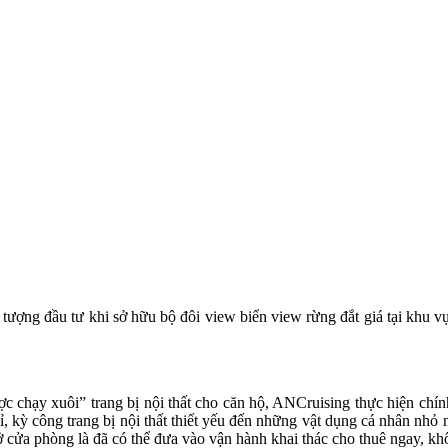
 tượng đầu tư khi sở hữu bộ đôi view biển view rừng đắt giá tại khu v
chạy xuôi” trang bị nội thất cho căn hộ, ANCruising thực hiện chính
ỉ, kỳ công trang bị nội thất thiết yếu đến những vật dụng cá nhân nhỏ
ở cửa phòng là đã có thể đưa vào vận hành khai thác cho thuê ngay, k