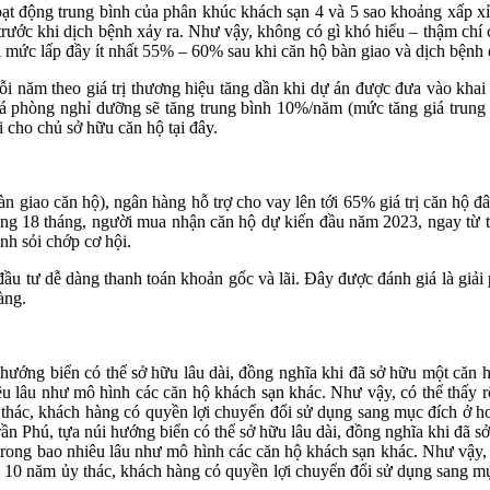
hoạt động trung bình của phân khúc khách sạn 4 và 5 sao khoảng xấp 
trước khi dịch bệnh xảy ra. Như vậy, không có gì khó hiểu – thậm chí 
i mức lấp đầy ít nhất 55% – 60% sau khi căn hộ bàn giao và dịch bệnh
i năm theo giá trị thương hiệu tăng dần khi dự án được đưa vào khai t
giá phòng nghỉ dưỡng sẽ tăng trung bình 10%/năm (mức tăng giá trung
 cho chủ sở hữu căn hộ tại đây.
àn giao căn hộ), ngân hàng hỗ trợ cho vay lên tới 65% giá trị căn hộ đây
ong 18 tháng, người mua nhận căn hộ dự kiến đầu năm 2023, ngay từ thờ
ành sỏi chớp cơ hội.
 đầu tư dễ dàng thanh toán khoản gốc và lãi. Đây được đánh giá là giả
àng.
 hướng biển có thể sở hữu lâu dài, đồng nghĩa khi đã sở hữu một căn 
lâu như mô hình các căn hộ khách sạn khác. Như vậy, có thể thấy rõ, p
 thác, khách hàng có quyền lợi chuyển đổi sử dụng sang mục đích ở hoặ
ần Phú, tựa núi hướng biển có thể sở hữu lâu dài, đồng nghĩa khi đã sở
g bao nhiêu lâu như mô hình các căn hộ khách sạn khác. Như vậy, có th
au 10 năm ủy thác, khách hàng có quyền lợi chuyển đổi sử dụng sang mụ