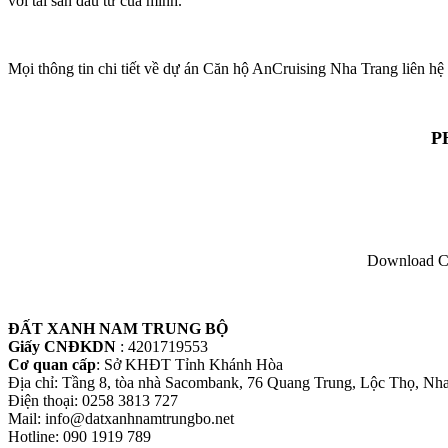
với tài sản đầu tư của mình.
Mọi thông tin chi tiết về dự án Căn hộ AnCruising Nha Trang liên hệ
P
Download Co
ĐẤT XANH NAM TRUNG BỘ
Giấy CNĐKDN
: 4201719553
Cơ quan cấp
: Sở KHĐT Tỉnh Khánh Hòa
Địa chỉ: Tầng 8, tòa nhà Sacombank, 76 Quang Trung, Lộc Thọ, Nh
Điện thoại: 0258 3813 727
Mail: info@datxanhnamtrungbo.net
Hotline: 090 1919 789