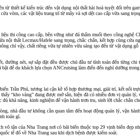
từ thiết kế kiến trúc đến vật dụng nội thất hài hoà tuyệt đối trên ga
ửa vòm, các vật liệu trang trí từ mây và sợi dệt cao cấp vừa sang trọ
 liệu thi công cao cấp, bền vững như đá thấm muối theo công nghệ Ch
ửa nội thất Lecmax/Hafele sang trọng, chắc chắn, kết hợp cùng cửa n
ông chỉ vậy, chất riêng vừa tự nhiên vừa sáng tạo đến từ vật dụng g
ết, đường nét, sự sắp đặt đều được chủ đầu tư tính toán đến từng chi
ổi bật để du khách lựa chọn ANCruising làm điển đến nghỉ dưỡng trong 
 Trần Phú, tương lai cận kề tổ hợp thương mại, giải trí, kết nối trực
 thấy “kho vàng” đang được mở sẵn, hiện đã có nhiều đơn vị quản lý, vậ
 đủ khả năng, kinh nghiệm để vận hành trơn tru, sinh lời chắc chắn cho
hòng, nhà đầu tư không cần quan tâm đến hoạt động quản lý, vận hành
nh toán gì.
ịch vô tận của Nha Trang nơi có bãi biển thuộc top 29 vịnh biển đẹp 
quốc tế đổ về Nha Trang sau khi dịch bệnh được kiểm soát.