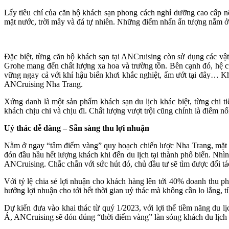
Lấy tiêu chí của căn hộ khách sạn phong cách nghỉ dưỡng cao cấp nên 
mặt nước, trời mây và đá tự nhiên. Những điểm nhấn ấn tượng nằm ở c
Đặc biệt, từng căn hộ khách sạn tại ANCruising còn sử dụng các vật
Grohe mang đến chất lượng xa hoa và trường tồn. Bên cạnh đó, hệ c
vững ngay cả với khí hậu biển khơi khắc nghiệt, ẩm ướt tại đây… Kh
ANCruising Nha Trang.
Xứng danh là một sản phẩm khách sạn du lịch khác biệt, từng chi ti
khách chịu chi và chịu đi. Chất lượng vượt trội cũng chính là điểm n
Uỷ thác dễ dàng – Sẵn sàng thu lợi nhuận
Nằm ở ngay “tâm điểm vàng” quy hoạch chiến lược Nha Trang, mặt biển
đón đầu hầu hết lượng khách khi đến du lịch tại thành phố biển. Nhìn
ANCruising. Chắc chắn với sức hút đó, chủ đầu tư sẽ tìm được đối tác
Với tỷ lệ chia sẻ lợi nhuận cho khách hàng lên tới 40% doanh thu p
hưởng lợi nhuận cho tới hết thời gian uỷ thác mà không cần lo lắng, tí
Dự kiến đưa vào khai thác từ quý 1/2023, với lợi thế tiềm năng du l
Á, ANCruising sẽ đón đúng “thời điểm vàng” làn sóng khách du lịch 