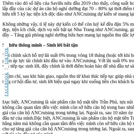
Thêm vào đó số liệu của Savills nửa đầu 2019 cho thấy, công suất 
lấp đầy của các dự án căn hộ nghỉ dưỡng đạt 70 – 80% tại thời điểm 
hữu tới 5 kỷ lục tiện ích độc đáo như ANCruising dự kiến sẽ mang lạ
Không những vậy, tỉ lệ này dự kiến có thể còn luỹ kế đều đặn 5% mỗ
đẹp, tiện ích chất, dịch vụ nổi bật tại Nha Trang như ANCruising, 
đầy – Tăng giá phòng nghỉ dưỡng hứa hẹn mang lại nguồn thu đắc lợi
Sở hữu thông minh – Sinh lời bất tận
TIKTOK
Với chính sách hỗ trợ lãi suất 0% trong vòng 18 tháng (hoặc tới khi b
giảm áp lực tài chính khi đầu tư vào ANCruising. Với lãi suất 0% tr
vẫn tiếp tục sinh lời, đây chính là thời điểm hoàn hảo để nhà đầu tư s
FACEBOOK
Thậm chí, sau khi bàn giao, nguồn thu từ khai thác tiếp tục giúp nhà
tăng cơ hội đầu tư, sinh lời hiệu quả ngay khi xuống tiền cho khách h
Đặc biệt, ANCruising là sản phẩm căn hộ mặt tiền Trần Phú, tựa núi
không cần quan tâm đến việc mình còn sở hữu căn hộ trong bao nhiêu 
giá của căn hộ ANCruising trong tương lai. Ngoài ra, sau 10 năm ủy
đầu tư của mình.Đặc biệt, ANCruising là sản phẩm căn hộ mặt tiền Tr
hằng năm mà không cần quan tâm đến việc mình còn sở hữu căn hộ tron
cho sự tăng giá của căn hộ ANCruising trong tương lai. Ngoài ra, s