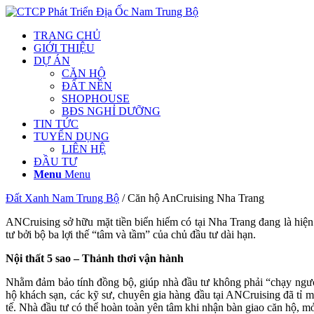
TRANG CHỦ
GIỚI THIỆU
DỰ ÁN
CĂN HỘ
ĐẤT NỀN
SHOPHOUSE
BĐS NGHỈ DƯỠNG
TIN TỨC
TUYỂN DỤNG
LIÊN HỆ
ĐẦU TƯ
Menu
Menu
Đất Xanh Nam Trung Bộ
/ Căn hộ AnCruising Nha Trang
ANCruising sở hữu mặt tiền biển hiếm có tại Nha Trang đang là hiện
tư bởi bộ ba lợi thế “tâm và tầm” của chủ đầu tư dài hạn.
Nội thất 5 sao – Thảnh thơi vận hành
Nhằm đảm bảo tính đồng bộ, giúp nhà đầu tư không phải “chạy ngược 
hộ khách sạn, các kỹ sư, chuyên gia hàng đầu tại ANCruising đã tỉ m
tế. Nhà đầu tư có thể hoàn toàn yên tâm khi nhận bàn giao căn hộ, m