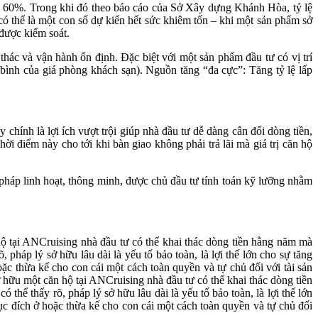
xỉ 60%. Trong khi đó theo báo cáo của Sở Xây dựng Khánh Hòa, tỷ lệ
có thể là một con số dự kiến hết sức khiêm tốn – khi một sản phẩm sở
 được kiểm soát.
hác và vận hành ổn định. Đặc biệt với một sản phẩm đầu tư có vị trí
 bình của giá phòng khách sạn). Nguồn tăng “đa cực”: Tăng tỷ lệ lấp
 chính là lợi ích vượt trội giúp nhà đầu tư dễ dàng cân đối dòng tiền,
i điểm này cho tới khi bàn giao không phải trả lãi mà giá trị căn hộ
i pháp linh hoạt, thông minh, được chủ đầu tư tính toán kỹ lưỡng nhằm
hộ tại ANCruising nhà đầu tư có thể khai thác dòng tiền hằng năm mà
háp lý sở hữu lâu dài là yếu tố bảo toàn, là lợi thế lớn cho sự tăng
c thừa kế cho con cái một cách toàn quyền và tự chủ đối với tài sản
 hữu một căn hộ tại ANCruising nhà đầu tư có thể khai thác dòng tiền
ể thấy rõ, pháp lý sở hữu lâu dài là yếu tố bảo toàn, là lợi thế lớn
c đích ở hoặc thừa kế cho con cái một cách toàn quyền và tự chủ đối