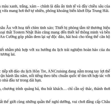
m màu xanh, trắng, xám – chính là dấu ấn tinh tế và đầy chiều sâu của
ng vừa mang hơi thở tự nhiên, phóng khoáng biển khơi Địa Trung Hải.
âu Âu với hoạ tiết chìm tinh xảo; Thiết bị phòng tắm từ thương hiệu
goại thất Tostem Nhật Bản cũng mang đến thiết kế thông minh và bền
ỗ An Cường góp phần đem lại sự độc đáo, hài hoà cho tổng thể căn hộ
 tiết nhằm phù hợp với xu hướng du lịch trải nghiệm hoàn hảo của du
tương lai.
 tiếp tới đảo du lịch Hòn Tre, ANCruising đang nắm trong tay lợi thế
n hành lâu năm, nổi tiếng theo tiêu chuẩn quốc tế tìm tới hợp tác với
 nhà đầu tư trong dài hạn.
, chương trình quảng bá, thu hút khách… chỉ cần uỷ thác, thảnh thơi
nhất thế giới cùng những quần thể nghỉ dưỡng, vui chơi đẳng cấp Châu