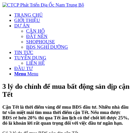
TRANG CHỦ
GIỚI THIỆU
DỰ ÁN
CĂN HỘ
ĐẤT NỀN
SHOPHOUSE
BĐS NGHỈ DƯỠNG
TIN TỨC
TUYỂN DỤNG
LIÊN HỆ
ĐẦU TƯ
Menu
Menu
3 lý do chính để mua bất động sản dịp cận
Tết
Cận Tết là thời điểm vàng để mua BĐS đầu tư. Nhiều nhà đầu
tư vẫn miệt mài tìm mua thời điểm cận Tết. Nếu mua được
BĐS rẻ hơn 20% thì qua Tết âm lịch có thể chốt lời được 25%,
đó là khoản lời rất quan trọng đối với việc đầu tư ngắn hạn.