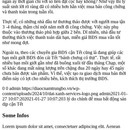
ngần ấy thời gian chỉ với số tiền đặt cọc hay không? Như vậy thì tỷ
suất sinh lời rõ ràng đã có nhiều hơn hẳn việc mua bán công chứng
và thanh toán trong tuần rồi.
Thực tế, có những nhà đầu tư thương thảo được với người mua tận
3 -4 tháng, thậm chí một năm mới đi công chứng. Việc này phụ
thuộc vào thương thảo phù hợp giữa 2 bên. Dĩ nhiên, nhà đầu tư
thường thích việc thanh toán dài hạn, miễn giá BĐS mua vẫn tốt
như mong đợi.
Ngoài ra, theo các chuyên gia BĐS cận Tết cũng là đang giúp các
bạn môi giới BĐS đón cái Tết “bánh chưng có thịt”. Thực tế, rất
nhiều bạn môi giới gần như đã buông xuôi từ đầu tháng Chạp, một
số khác đang mất năng lượng trên chặng đua 20 ngày hay 45 ngày
chưa bán được sản phẩm. Vì thế, việc tạo ra giao dịch mua bán thời
điểm này có lợi cho nhiều bên, kích thích thị trường BĐS.
0
0
admin
https://diaocnamtrungbo.vn/wp-
content/uploads/2024/10/dat-xanh-services-logo.png
admin
2021-01-
27 10:07:20
2021-01-27 10:07:20
3 lý do chính để mua bất động sản
dịp cận Tết
Some Infos
Lorem ipsum dolor sit amet, consectetuer adipiscing elit. Aenean