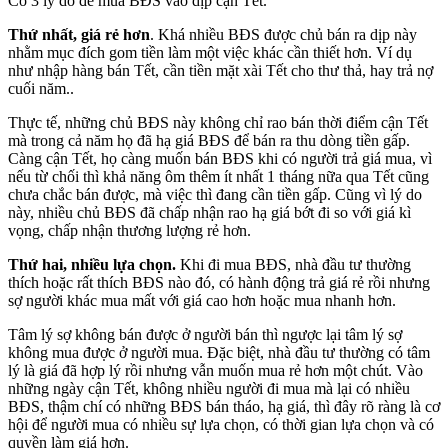
Có 3 lý do để mua BĐS vào dịp cận Tết.
Thứ nhất
, giá rẻ hơn
. Khá nhiều BĐS được chủ bán ra dịp này
nhằm mục đích gom tiền làm một việc khác cần thiết hơn. Ví dụ
như nhập hàng bán Tết, cần tiền mặt xài Tết cho thư thả, hay trả nợ
cuối năm..
Thực tế, những chủ BĐS này không chỉ rao bán thời điểm cận Tết
mà trong cả năm họ đã hạ giá BĐS để bán ra thu dòng tiền gấp.
Càng cận Tết, họ càng muốn bán BĐS khi có người trả giá mua, vì
nếu từ chối thì khả năng ôm thêm ít nhất 1 tháng nữa qua Tết cũng
chưa chắc bán được, mà việc thì đang cần tiền gấp. Cũng vì lý do
này, nhiều chủ BĐS đã chấp nhận rao hạ giá bớt đi so với giá kì
vọng, chấp nhận thương lượng rẻ hơn.
Thứ hai, nhiều
lựa chọn.
Khi đi mua BĐS, nhà đầu tư thường
thích hoặc rất thích BĐS nào đó, có hành động trả giá rẻ rồi nhưng
sợ người khác mua mất với giá cao hơn hoặc mua nhanh hơn.
Tâm lý sợ không bán được ở người bán thì ngược lại tâm lý sợ
không mua được ở người mua. Đặc biệt, nhà đầu tư thường có tâm
lý là giá đã hợp lý rồi nhưng vẫn muốn mua rẻ hơn một chút. Vào
những ngày cận Tết, không nhiều người đi mua mà lại có nhiều
BĐS, thậm chí có những BĐS bán tháo, hạ giá, thì đây rõ ràng là cơ
hội để người mua có nhiều sự lựa chọn, có thời gian lựa chọn và có
quyền làm giá hơn.