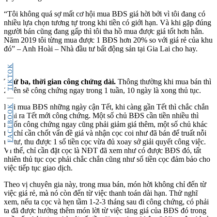
“Tôi không quá sợ mất cơ hội mua BĐS giá hời bởi vì tôi đang có
nhiều lựa chọn tương tự trong khi tiền có giới hạn. Và khi gặp đúng
người bán cũng đang gấp thì tôi tha hồ mua được giá tốt hơn hẳn.
Năm 2019 tôi từng mua được 1 BĐS hơn 20% so với giá rẻ của khu
đó” – Anh Hoài – Nhà đầu tư bất động sản tại Gia Lai cho hay.
TIKTOK
Thứ ba, thời
gian công chứng dài
.
Thông thường khi mua bán thì
2 bên sẽ công chứng ngay trong 1 tuần, 10 ngày là xong thủ tục.
Khi mua BĐS những ngày cận Tết, khi càng gần Tết thì chắc chắn
FACEBOOK
phải ra Tết mới công chứng. Một số chủ BĐS cần tiền nhiều thì
muốn công chứng ngay cũng phải giảm giá thêm, một số chủ khác
thì chỉ cần chốt vấn đề giá và nhận cọc coi như đã bán để truất nỗi
ưu tư, thu được 1 số tiền cọc vừa đủ xoay sở giải quyết công việc.
Vì thế, chỉ cần đặt cọc là NĐT đã xem như có được BĐS đó, tất
nhiên thủ tục cọc phải chắc chắn cũng như số tiền cọc đảm bảo cho
việc tiếp tục giao dịch.
Theo vị chuyên gia này, trong mua bán, món hời không chỉ đến từ
việc giá rẻ, mà nó còn đến từ việc thanh toán dài hạn. Thử nghĩ
xem, nếu ta cọc và hẹn tầm 1-2-3 tháng sau đi công chứng, có phải
ta đã được hưởng thêm món lời từ việc tăng giá của BĐS đó trong